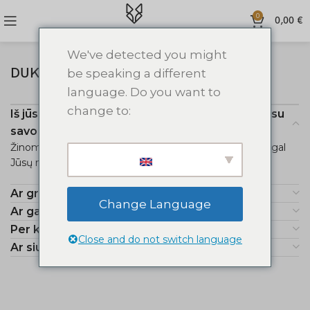
0
0,00
€
We've detected you might
DUK
be speaking a different
language. Do you want to
change to:
Iš jūsų parduotuvės norėčiau užsisakyti prekę su
savo graviūra. Ar tai įmanoma?
Žinoma! Mes galime personalizuoti pasirinktą prekę pagal
Jūsų norus ir pageidavimus.
Ar graviūra nenusitrina?
Change Language
Ar galite graviruoti visus paveikslėlius?
Per kiek laiko gausiu savo užsakytą prekę?
Close and do not switch language
Ar siunčiate prekes į užsienį?