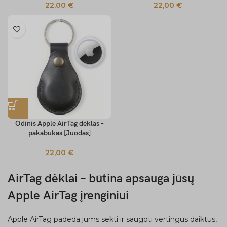
22,00
€
22,00
€
Odinis Apple AirTag dėklas –
pakabukas [Juodas]
22,00
€
AirTag dėklai – būtina apsauga jūsų
Apple AirTag įrenginiui
Apple AirTag padeda jums sekti ir saugoti vertingus daiktus,