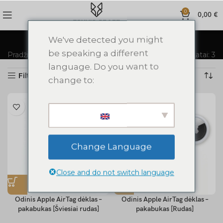
0
0,00
€
We've detected you might
AirTag dėklai
be speaking a different
Pradžia
AirTag dėklai
Rodomi visi rezultatai: 3
language. Do you want to
Filtras
change to:
Change Language
Close and do not switch language
Odinis Apple AirTag dėklas –
Odinis Apple AirTag dėklas –
pakabukas [Šviesiai rudas]
pakabukas [Rudas]