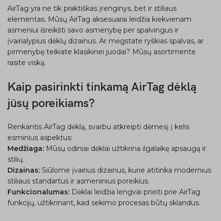
AirTag yra ne tik praktiškas įrenginys, bet ir stiliaus
elementas. Mūsų AirTag aksesuarai leidžia kiekvienam
asmeniui išreikšti savo asmenybę per spalvingus ir
įvairialypius dėklų dizainus. Ar mėgstate ryškias spalvas, ar
pirmenybę teikiate klasikinei juodai? Mūsų asortimente
rasite viską.
Kaip pasirinkti tinkamą AirTag dėklą
jūsų poreikiams?
Renkantis AirTag dėklą, svarbu atkreipti dėmesį į kelis
esminius aspektus:
Medžiaga:
Mūsų odiniai dėklai užtikrina ilgalaikę apsaugą ir
stilių.
Dizainas:
Siūlome įvairius dizainus, kurie atitinka modernius
stiliaus standartus ir asmeninius poreikius.
Funkcionalumas:
Dėklai leidžia lengvai prieiti prie AirTag
funkcijų, užtikrinant, kad sekimo procesas būtų sklandus.