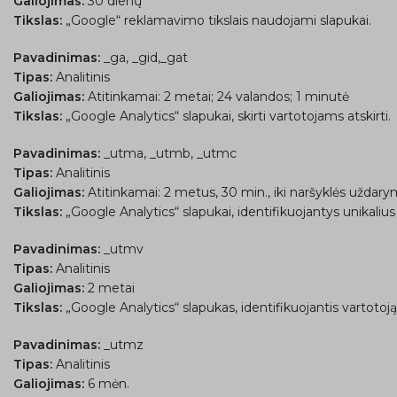
Galiojimas:
30 dienų
Tikslas:
„Google“ reklamavimo tikslais naudojami slapukai.
Pavadinimas:
_ga, _gid,_gat
Tipas:
Analitinis
Galiojimas:
Atitinkamai: 2 metai; 24 valandos; 1 minutė
Tikslas:
„Google Analytics“ slapukai, skirti vartotojams atskirti.
Pavadinimas:
_utma, _utmb, _utmc
Tipas:
Analitinis
Galiojimas:
Atitinkamai: 2 metus, 30 min., iki naršyklės uždar
Tikslas:
„Google Analytics“ slapukai, identifikuojantys unikalius 
Pavadinimas:
_utmv
Tipas:
Analitinis
Galiojimas:
2 metai
Tikslas:
„Google Analytics“ slapukas, identifikuojantis vartoto
Pavadinimas:
_utmz
Tipas:
Analitinis
Galiojimas:
6 mėn.