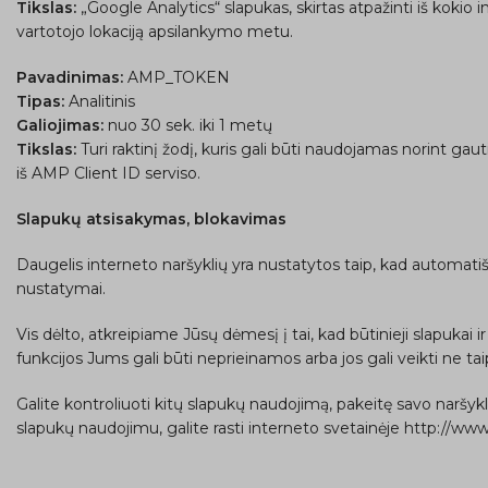
Tikslas:
„Google Analytics“ slapukas, skirtas atpažinti iš kokio i
vartotojo lokaciją apsilankymo metu.
Pavadinimas:
AMP_TOKEN
Tipas:
Analitinis
Galiojimas:
nuo 30 sek. iki 1 metų
Tikslas:
Turi raktinį žodį, kuris gali būti naudojamas norint gau
iš AMP Client ID serviso.
Slapukų atsisakymas, blokavimas
Daugelis interneto naršyklių yra nustatytos taip, kad automatiškai
nustatymai.
Vis dėlto, atkreipiame Jūsų dėmesį į tai, kad būtinieji slapukai i
funkcijos Jums gali būti neprieinamos arba jos gali veikti ne tai
Galite kontroliuoti kitų slapukų naudojimą, pakeitę savo naršykl
slapukų naudojimu, galite rasti interneto svetainėje http://www