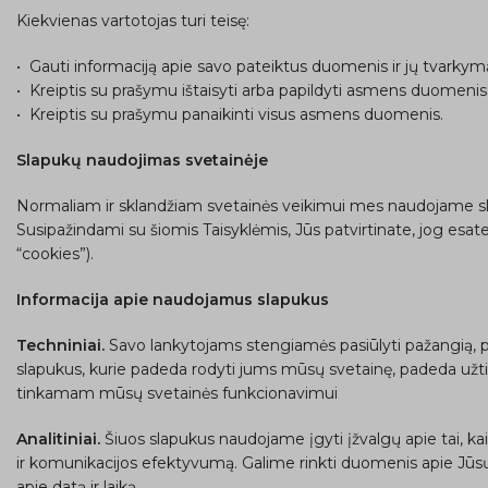
Kiekvienas vartotojas turi teisę:
• Gauti informaciją apie savo pateiktus duomenis ir jų tvarkym
• Kreiptis su prašymu ištaisyti arba papildyti asmens duomenis
• Kreiptis su prašymu panaikinti visus asmens duomenis.
Slapukų naudojimas svetainėje
Normaliam ir sklandžiam svetainės veikimui mes naudojame sla
Susipažindami su šiomis Taisyklėmis, Jūs patvirtinate, jog esat
“cookies”).
Informacija apie naudojamus slapukus
Techniniai.
Savo lankytojams stengiamės pasiūlyti pažangią, pap
slapukus, kurie padeda rodyti jums mūsų svetainę, padeda užtikri
tinkamam mūsų svetainės funkcionavimui
Analitiniai.
Šiuos slapukus naudojame įgyti įžvalgų apie tai, ka
ir komunikacijos efektyvumą. Galime rinkti duomenis apie Jūsų pe
apie datą ir laiką.