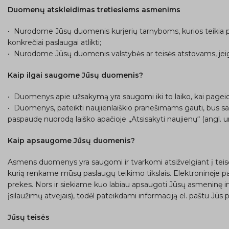
Duomenų atskleidimas tretiesiems asmenims
• Nurodome Jūsų duomenis kurjerių tarnyboms, kurios teikia p
konkrečiai paslaugai atlikti;
• Nurodome Jūsų duomenis valstybės ar teisės atstovams, jeigu
Kaip ilgai saugome Jūsų duomenis?
• Duomenys apie užsakymą yra saugomi iki to laiko, kai pagei
• Duomenys, pateikti naujienlaiškio pranešimams gauti, bus sa
paspaudę nuorodą laiško apačioje „Atsisakyti naujienų“ (angl. u
Kaip apsaugome Jūsų duomenis?
Asmens duomenys yra saugomi ir tvarkomi atsižvelgiant į te
kurią renkame mūsų paslaugų teikimo tikslais. Elektroninėje par
prekes. Nors ir siekiame kuo labiau apsaugoti Jūsų asmeninę i
įsilaužimų atvejais), todėl pateikdami informaciją el. paštu Jūs 
Jūsų teisės