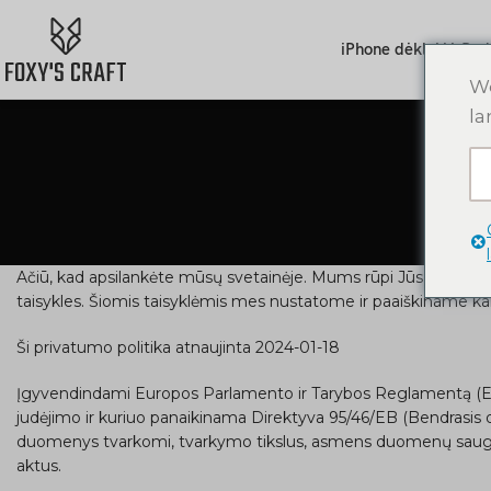
iPhone dėklai
AirPod
We
la
P
Ačiū, kad apsilankėte mūsų svetainėje. Mums rūpi Jūsų priva
taisykles. Šiomis taisyklėmis mes nustatome ir paaiškiname ka
Ši privatumo politika atnaujinta 2024-01-18
Įgyvendindami Europos Parlamento ir Tarybos Reglamentą (ES)
judėjimo ir kuriuo panaikinama Direktyva 95/46/EB (Bendrasis
duomenys tvarkomi, tvarkymo tikslus, asmens duomenų saugojimo
aktus.