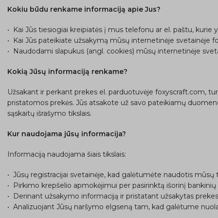
Kokiu būdu renkame informaciją apie Jus?
• Kai Jūs tiesiogiai kreipiatės į mus telefonu ar el. paštu, kuri
• Kai Jūs pateikiate užsakymą mūsų internetinėje svetainėje f
• Naudodami slapukus (angl. cookies) mūsų internetinėje sveta
Kokią Jūsų informaciją renkame?
Užsakant ir perkant prekes el. parduotuvėje foxyscraft.com, tur
pristatomos prekės. Jūs atsakote už savo pateikiamų duomenų 
sąskaitų išrašymo tikslais.
Kur naudojama jūsų informacija?
Informaciją naudojama šiais tikslais:
• Jūsų registracijai svetainėje, kad galėtumėte naudotis mūsų 
• Pirkimo krepšelio apmokėjimui per pasirinktą išorinį bankinių 
• Derinant užsakymo informaciją ir pristatant užsakytas preke
• Analizuojant Jūsų naršymo elgseną tam, kad galėtume nuolatos