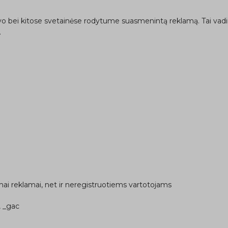
avo bei kitose svetainėse rodytume suasmenintą reklamą. Tai vadi
.
ai reklamai, net ir neregistruotiems vartotojams
, _gac