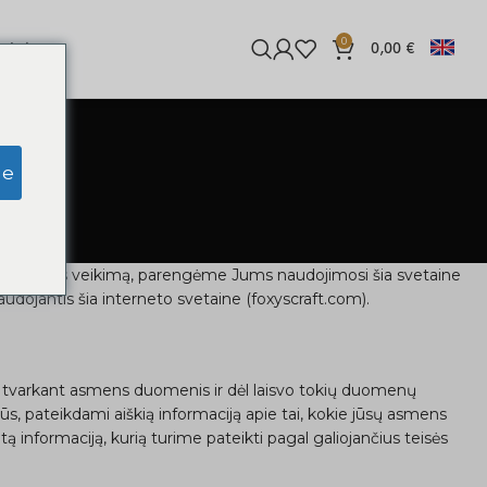
0
iginės
0,00
€
ge
ka
 svetainės veikimą, parengėme Jums naudojimosi šia svetaine
dojantis šia interneto svetaine (foxyscraft.com).
 tvarkant asmens duomenis ir dėl laisvo tokių duomenų
 pateikdami aiškią informaciją apie tai, kokie jūsų asmens
nformaciją, kurią turime pateikti pagal galiojančius teisės