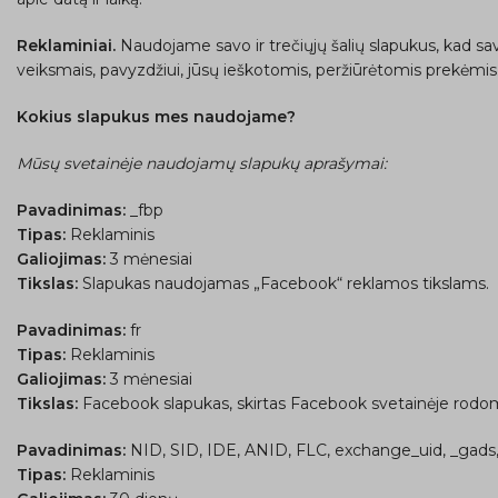
Reklaminiai.
Naudojame savo ir trečiųjų šalių slapukus, kad s
veiksmais, pavyzdžiui, jūsų ieškotomis, peržiūrėtomis prekėmis
Kokius slapukus mes naudojame?
Mūsų svetainėje naudojamų slapukų aprašymai:
Pavadinimas:
_fbp
Tipas:
Reklaminis
Galiojimas:
3 mėnesiai
Tikslas:
Slapukas naudojamas „Facebook“ reklamos tikslams.
Pavadinimas:
fr
Tipas:
Reklaminis
Galiojimas:
3 mėnesiai
Tikslas:
Facebook slapukas, skirtas Facebook svetainėje rodom
Pavadinimas:
NID, SID, IDE, ANID, FLC, exchange_uid, _gads
Tipas:
Reklaminis