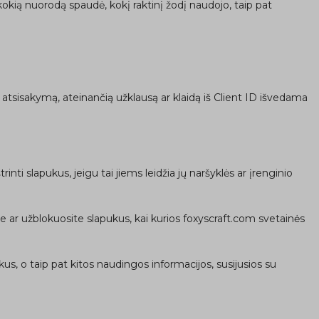
, kokią nuorodą spaudė, kokį raktinį žodį naudojo, taip pat
o atsisakymą, ateinančią užklausą ar klaidą iš Client ID išvedama
nti slapukus, jeigu tai jiems leidžia jų naršyklės ar įrenginio
site ar užblokuosite slapukus, kai kurios foxyscraft.com svetainės
us, o taip pat kitos naudingos informacijos, susijusios su