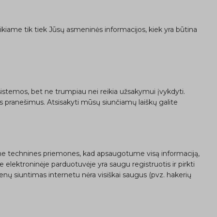
iame tik tiek Jūsų asmeninės informacijos, kiek yra būtina
stemos, bet ne trumpiau nei reikia užsakymui įvykdyti.
s pranešimus. Atsisakyti mūsų siunčiamų laiškų galite
me technines priemones, kad apsaugotume visą informaciją,
elektroninėje parduotuvėje yra saugu registruotis ir pirkti
nų siuntimas internetu nėra visiškai saugus (pvz. hakerių