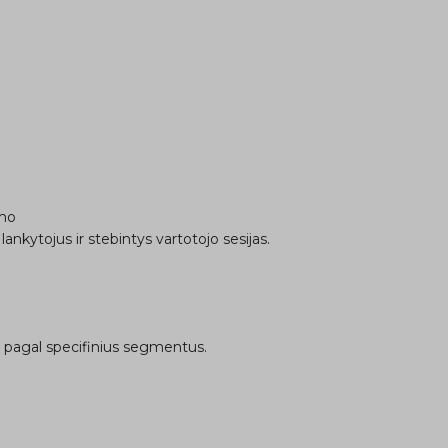
ymo
lankytojus ir stebintys vartotojo sesijas.
ją pagal specifinius segmentus.