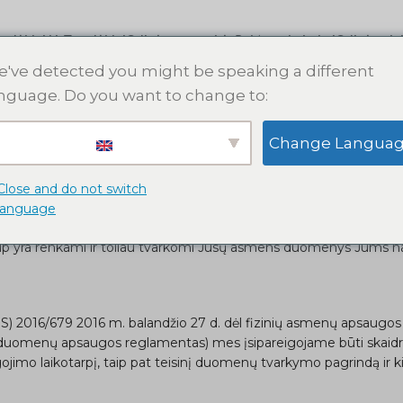
s dėklai
AirTag dėklai
Odinės apyrankės
Raktų pakabukai
Odinės pin
've detected you might be speaking a different
nguage. Do you want to change to:
Change Langua
rivatumo Politi
Close and do not switch
language
tumas ir asmens duomenų saugumas. Siekdami užtikrinti sklandų
ip yra renkami ir toliau tvarkomi Jūsų asmens duomenys Jums nau
 2016/679 2016 m. balandžio 27 d. dėl fizinių asmenų apsaugos
 duomenų apsaugos reglamentas) mes įsipareigojame būti skaidrūs,
 laikotarpį, taip pat teisinį duomenų tvarkymo pagrindą ir kitą i