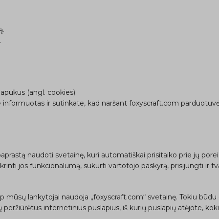
ą.
.
pukus (angl. cookies).
e informuotas ir sutinkate, kad naršant foxyscraft.com parduotuvėje
rastą naudoti svetainę, kuri automatiškai prisitaiko prie jų pore
nti jos funkcionalumą, sukurti vartotojo paskyrą, prisijungti ir tv
ip mūsų lankytojai naudoja „foxyscraft.com“ svetainę. Tokiu būdu 
ržiūrėtus internetinius puslapius, iš kurių puslapių atėjote, kokiu