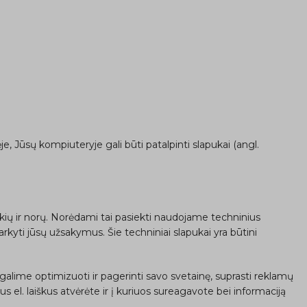
, Jūsų kompiuteryje gali būti patalpinti slapukai (angl.
ikių ir norų. Norėdami tai pasiekti naudojame techninius
arkyti jūsų užsakymus. Šie techniniai slapukai yra būtini
galime optimizuoti ir pagerinti savo svetainę, suprasti reklamų
s el. laiškus atvėrėte ir į kuriuos sureagavote bei informaciją