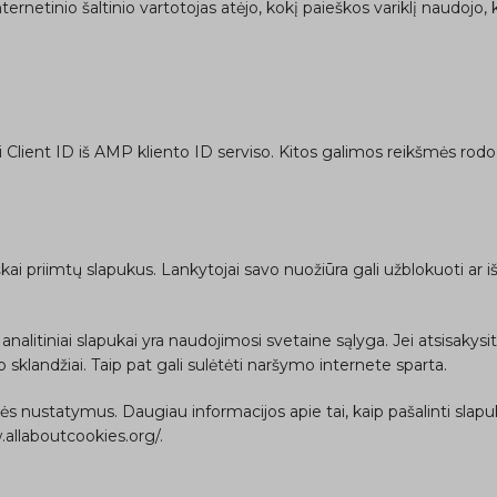
nternetinio šaltinio vartotojas atėjo, kokį paieškos variklį naudojo
ti Client ID iš AMP kliento ID serviso. Kitos galimos reikšmės rod
 priimtų slapukus. Lankytojai savo nuožiūra gali užblokuoti ar ištri
r analitiniai slapukai yra naudojimosi svetaine sąlyga. Jei atsisaky
p sklandžiai. Taip pat gali sulėtėti naršymo internete sparta.
ės nustatymus. Daugiau informacijos apie tai, kaip pašalinti slapuk
.allaboutcookies.org/.