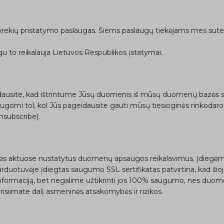
rekių pristatymo paslaugas. Šiems paslaugų tiekėjams mes suteik
 to reikalauja Lietuvos Respublikos įstatymai.
dausite, kad ištrintume Jūsų duomenis iš mūsų duomenų bazės si
ugomi tol, kol Jūs pageidausite gauti mūsų tiesioginės rinkodaro
nsubscribe).
isės aktuose nustatytus duomenų apsaugos reikalavimus. Įdiegė
duotuvėje įdiegtas saugumo SSL sertifikatas patvirtina, kad šioje 
nformaciją, bet negalime užtikrinti jos 100% saugumo, nes duome
prisiimate dalį asmeninės atsakomybės ir rizikos.