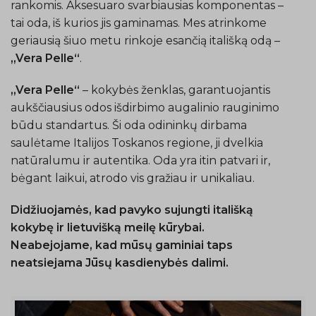
rankomis. Aksesuaro svarbiausias komponentas –
tai oda, iš kurios jis gaminamas. Mes atrinkome
geriausią šiuo metu rinkoje esančią itališką odą –
„Vera Pelle“
.
„Vera Pelle“
– kokybės ženklas, garantuojantis
aukščiausius odos išdirbimo augalinio rauginimo
būdu standartus. Ši oda odininkų dirbama
saulėtame Italijos Toskanos regione, ji dvelkia
natūralumu ir autentika. Oda yra itin patvari ir,
bėgant laikui, atrodo vis gražiau ir unikaliau.
Didžiuojamės, kad pavyko sujungti itališką
kokybę ir lietuvišką meilę kūrybai.
Neabejojame, kad mūsų gaminiai taps
neatsiejama Jūsų kasdienybės dalimi.