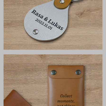
Raktų pakabukai
Susikurk