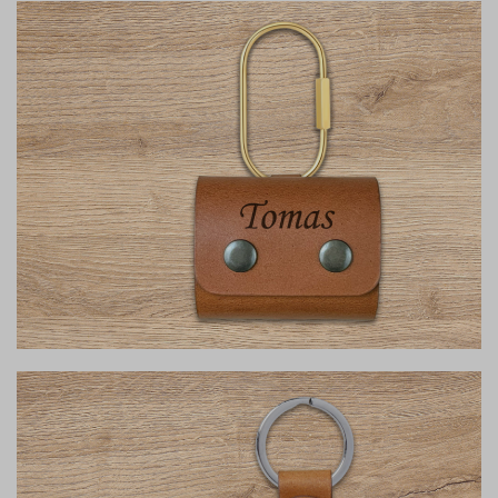
iPhone dėklai
Susikurk
AirPods dėklai
Susikurk