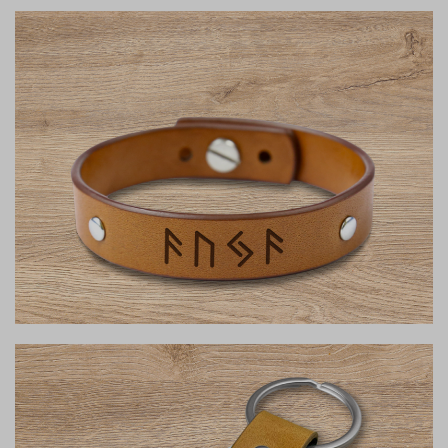
Apyrankės
Susikurk