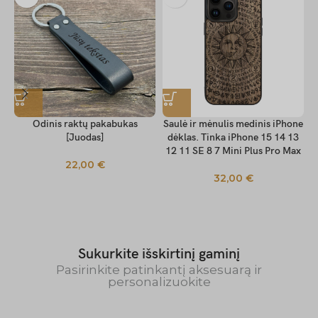
Odinis raktų pakabukas
Saulė ir mėnulis medinis iPhone
[Juodas]
dėklas. Tinka iPhone 15 14 13
12 11 SE 8 7 Mini Plus Pro Max
22,00
€
32,00
€
Sukurkite išskirtinį gaminį
Pasirinkite patinkantį aksesuarą ir
personalizuokite