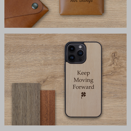
Piniginės
Susikurk