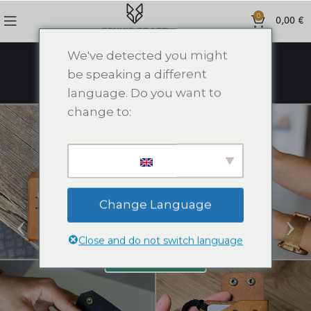
0
0,00
€
We've detected you might
be speaking a different
language. Do you want to
change to:
Change Language
Close and do not switch language