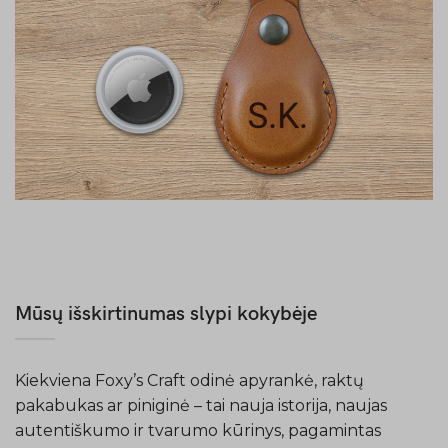
AirTag dėklai
Susikurk
Mūsų išskirtinumas slypi kokybėje
Kiekviena Foxy’s Craft odinė apyrankė, raktų
pakabukas ar piniginė – tai nauja istorija, naujas
autentiškumo ir tvarumo kūrinys, pagamintas