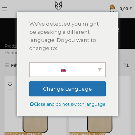
0
0,00
€
We've detected you might
Personalizuoti iPhone
be speaking a different
dėklai
language. Do you want to
Pradžia
Personalizuoti iPhone dėklai
change to:
Rodomi visi rezultatai: 24
Filtras
Change Language
Close and do not switch language
PERSONALIZUOTI
PERSONALIZUOTI