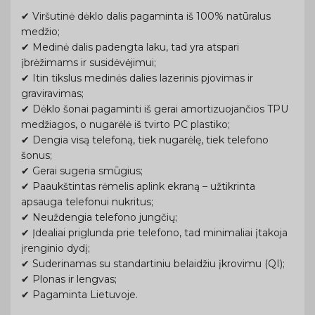
✔ Viršutinė dėklo dalis pagaminta iš 100% natūralus
medžio;
✔ Medinė dalis padengta laku, tad yra atspari
įbrėžimams ir susidėvėjimui;
✔ Itin tikslus medinės dalies lazerinis pjovimas ir
graviravimas;
✔ Dėklo šonai pagaminti iš gerai amortizuojančios TPU
medžiagos, o nugarėlė iš tvirto PC plastiko;
✔ Dengia visą telefoną, tiek nugarėlę, tiek telefono
šonus;
✔ Gerai sugeria smūgius;
✔ Paaukštintas rėmelis aplink ekraną – užtikrinta
apsauga telefonui nukritus;
✔ Neuždengia telefono jungčių;
✔ Įdealiai priglunda prie telefono, tad minimaliai įtakoja
įrenginio dydį;
✔ Suderinamas su standartiniu belaidžiu įkrovimu (QI);
✔ Plonas ir lengvas;
✔ Pagaminta Lietuvoje.