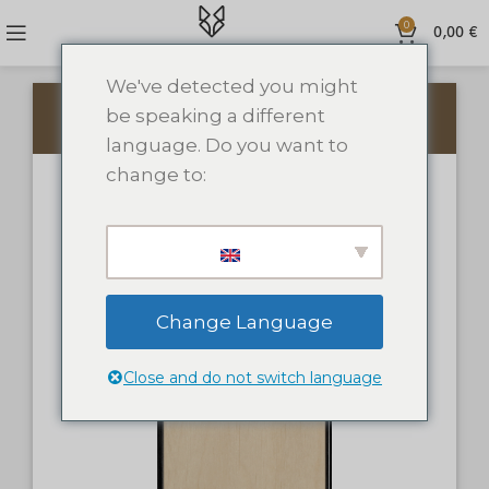
0
0,00
€
We've detected you might
be speaking a different
PRIDĖTI TEKSTĄ
PRIDĖTI PAVEIKSLĖLĮ
language. Do you want to
change to:
Change Language
Close and do not switch language