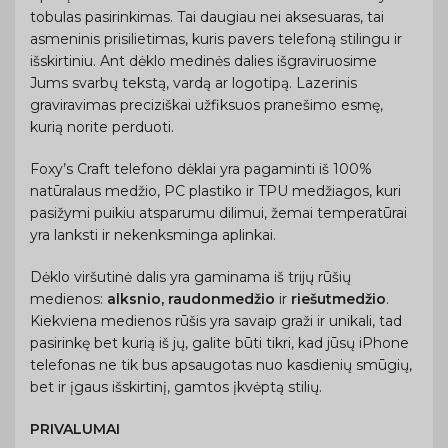
tobulas pasirinkimas. Tai daugiau nei aksesuaras, tai
asmeninis prisilietimas, kuris pavers telefoną stilingu ir
išskirtiniu. Ant dėklo medinės dalies išgraviruosime
Jums svarbų tekstą, vardą ar logotipą. Lazerinis
graviravimas preciziškai užfiksuos pranešimo esmę,
kurią norite perduoti.
Foxy’s Craft telefono dėklai yra pagaminti iš 100%
natūralaus medžio, PC plastiko ir TPU medžiagos, kuri
pasižymi puikiu atsparumu dilimui, žemai temperatūrai
yra lanksti ir nekenksminga aplinkai.
Dėklo viršutinė dalis yra gaminama iš trijų rūšių
medienos:
alksnio, raudonmedžio
ir
riešutmedžio
.
Kiekviena medienos rūšis yra savaip graži ir unikali, tad
pasirinkę bet kurią iš jų, galite būti tikri, kad jūsų iPhone
telefonas ne tik bus apsaugotas nuo kasdienių smūgių,
bet ir įgaus išskirtinį, gamtos įkvėptą stilių.
PRIVALUMAI