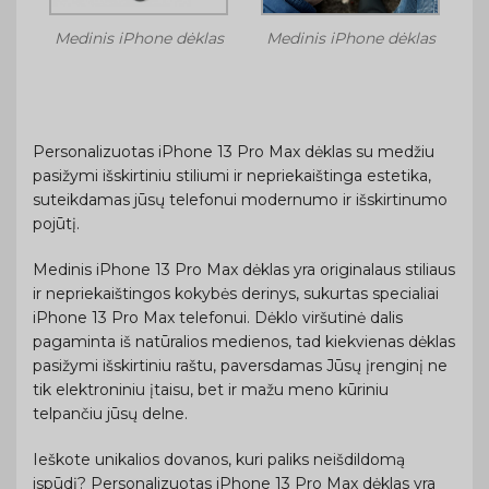
Medinis iPhone dėklas
Medinis iPhone dėklas
Personalizuotas iPhone 13 Pro Max dėklas su medžiu
pasižymi išskirtiniu stiliumi ir nepriekaištinga estetika,
suteikdamas jūsų telefonui modernumo ir išskirtinumo
pojūtį.
Medinis iPhone 13 Pro Max dėklas yra originalaus stiliaus
ir nepriekaištingos kokybės derinys, sukurtas specialiai
iPhone 13 Pro Max telefonui. Dėklo viršutinė dalis
pagaminta iš natūralios medienos, tad kiekvienas dėklas
pasižymi išskirtiniu raštu, paversdamas Jūsų įrenginį ne
tik elektroniniu įtaisu, bet ir mažu meno kūriniu
telpančiu jūsų delne.
Ieškote unikalios dovanos, kuri paliks neišdildomą
ispūdį? Personalizuotas iPhone 13 Pro Max dėklas yra