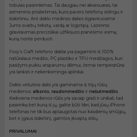
tobulas pasirinkimas. Tai daugiau nei aksesuaras, tai
asmeninis prisilietimas, kuris pavers telefoną stilingu ir
išskirtiniu. Ant dėklo medinės dalies išgraviruosime
Jums svarbų tekstą, vardą ar logotipą. Lazerinis
graviravimas preciziškai užfiksuos pranešimo esmę,
kurią norite perduoti.
Foxy’s Craft telefono dėklai yra pagaminti iš 100%
natūralaus medžio, PC plastiko ir TPU medžiagos, kuri
pasižymi puikiu atsparumu dilimui, žemai temperatūrai
yra lanksti ir nekenksminga aplinkai.
Dėklo viršutinė dalis yra gaminama iš trijų rūšių
medienos:
alksnio, raudonmedžio
ir
riešutmedžio
.
Kiekviena medienos rūšis yra savaip graži ir unikali, tad
pasirinkę bet kurią iš jų, galite būti tikri, kad jūsų iPhone
telefonas ne tik bus apsaugotas nuo kasdienių smūgių,
bet ir įgaus išskirtinį, gamtos įkvėptą stilių.
PRIVALUMAI