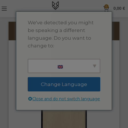
0
0,00
€
We've detected you might
be speaking a different
PRIDĖTI TEKSTĄ
PRIDĖTI PAVEIKSLĖLĮ
language. Do you want to
change to:
Change Language
Close and do not switch language