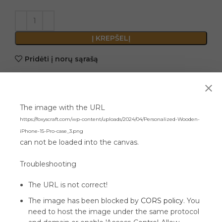
Į KREPŠELĮ
Pridėti į norų sąrašą
Produkto kodas:
GR072
Kategorija:
Personalizuoti iPhone dėklai
The image with the URL
https://foxyscraft.com/wp-content/uploads/2024/04/Personalized-Wooden-
iPhone-15-Pro-case_3.png
Aprašymas
can not be loaded into the canvas.
Troubleshooting
The URL is not correct!
The image has been blocked by
CORS policy
. You
need to host the image under the same protocol