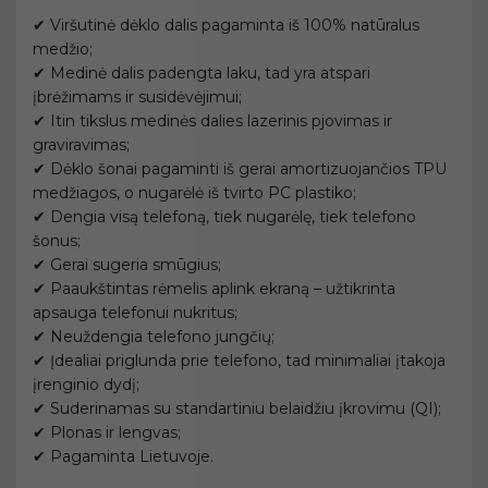
✔ Viršutinė dėklo dalis pagaminta iš 100% natūralus
medžio;
✔ Medinė dalis padengta laku, tad yra atspari
įbrėžimams ir susidėvėjimui;
✔ Itin tikslus medinės dalies lazerinis pjovimas ir
graviravimas;
✔ Dėklo šonai pagaminti iš gerai amortizuojančios TPU
medžiagos, o nugarėlė iš tvirto PC plastiko;
✔ Dengia visą telefoną, tiek nugarėlę, tiek telefono
šonus;
✔ Gerai sugeria smūgius;
✔ Paaukštintas rėmelis aplink ekraną – užtikrinta
apsauga telefonui nukritus;
✔ Neuždengia telefono jungčių;
✔ Įdealiai priglunda prie telefono, tad minimaliai įtakoja
įrenginio dydį;
✔ Suderinamas su standartiniu belaidžiu įkrovimu (QI);
✔ Plonas ir lengvas;
✔ Pagaminta Lietuvoje.