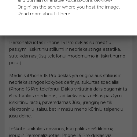
and domain or enable 'Access-Control-Allow-
Origin' on the server where you host the image.
Medinis iPhone dėklas
Medinis iPhone dėklas
Read more about it here.
Personalizuotas iPhone 15 Pro dėklas su medžiu
pasižymi išskirtiniu stiliumi ir nepriekaištinga estetika,
suteikdamas jūsų telefonui modernumo ir išskirtinumo
pojūtį.
Medinis iPhone 15 Pro dėklas yra originalaus stiliaus ir
nepriekaištingos kokybės derinys, sukurtas specialiai
iPhone 15 Pro telefonui. Dėklo viršutinė dalis pagaminta
iš natūralios medienos, tad kiekvienas dėklas pasižymi
išskirtiniu raštu, paversdamas Jūsų įrenginį ne tik
elektroniniu įtaisu, bet ir mažu meno kūriniu telpančiu
jūsų delne.
Ieškote unikalios dovanos, kuri paliks neišdildomą
ispūdį? Personalizuotas iPhone 15 Pro dėklas yra