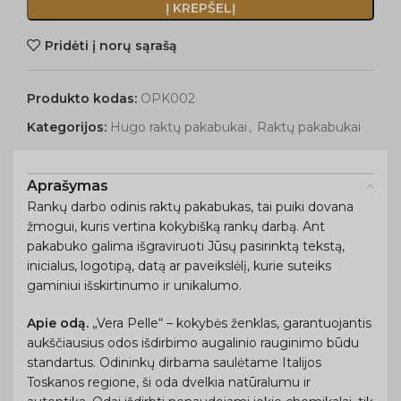
Į KREPŠELĮ
Pridėti į norų sąrašą
Produkto kodas:
OPK002
Kategorijos:
Hugo raktų pakabukai
,
Raktų pakabukai
Aprašymas
Rankų darbo odinis raktų pakabukas, t
ai puiki dovana
žmogui, kuris vertina kokybišką rankų darbą. Ant
pakabuko galima išgraviruoti Jūsų pasirinktą tekstą,
inicialus, logotipą, datą ar paveikslėlį, kurie suteiks
gaminiui išskirtinumo ir unikalumo.
Apie odą.
„Vera Pelle“ – kokybės ženklas, garantuojantis
aukščiausius odos išdirbimo augalinio rauginimo būdu
standartus. Odininkų dirbama saulėtame Italijos
Toskanos regione, ši oda dvelkia natūralumu ir