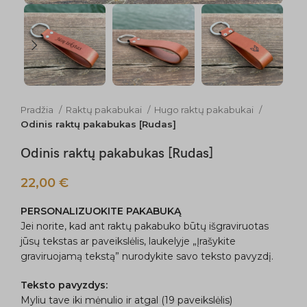
Pradžia
Raktų pakabukai
Hugo raktų pakabukai
Odinis raktų pakabukas [Rudas]
Odinis raktų pakabukas [Rudas]
22,00
€
PERSONALIZUOKITE PAKABUKĄ
Jei norite, kad ant raktų pakabuko būtų išgraviruotas
jūsų tekstas ar paveikslėlis, laukelyje „Įrašykite
graviruojamą tekstą” nurodykite savo teksto pavyzdį.
Teksto pavyzdys:
Myliu tave iki mėnulio ir atgal (19 paveikslėlis)