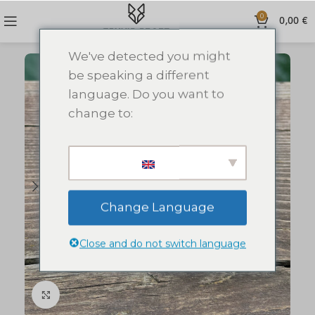
0
0,00
€
We've detected you might
be speaking a different
language. Do you want to
change to:
Change Language
Close and do not switch language
Click to enlarge