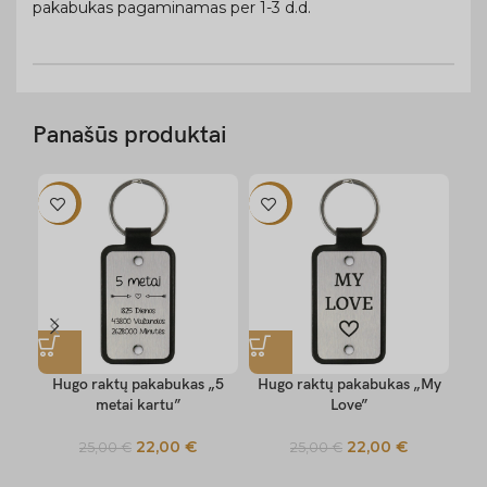
pakabukas pagaminamas per 1-3 d.d.
Panašūs produktai
-12%
-12%
-1
Hugo raktų pakabukas „5
Hugo raktų pakabukas „My
metai kartu”
Love”
„My
22,00
€
22,00
€
25,00
€
25,00
€