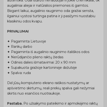
autentika. Odai išdirbti nenaudojami jokie chemikalai, tik
augaliniai aliejai ir natūralios priemonės iš gamtos.
Bėgant laikui, augalinio rauginimo oda gražiai sensta,
ilgainiui vystosi turtinga patina ir ji pasižymi nuostabiu
klasikiniu odos kvapu.
PRIVALUMAI
✦ Pagaminta Lietuvoje
✦ Rankų darbo
✦ Pagaminta iš augalinio rauginimo itališkos odos
✦ Nerūdijančio plieno raktų žiedas
✦ Odinės dalies išmatavimai: 20 x 90 mm
✦ Supakuota gražioje kartoninėje dėžutėje
✦ Spalva: ruda
Dėl jūsų kompiuterio ekrano raiškos nustatymų ar
apšvietimo skirtumų, reali prekių spalva gali nežymiai
skirtis nuo esančios nuotraukoje.
Pastaba.
Po užsakymo pateikimo ir apmokėjimo raktų