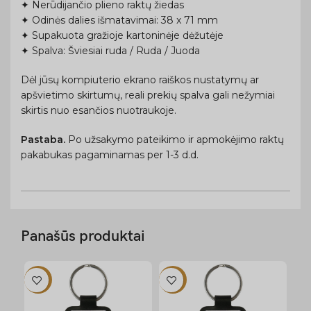
✦ Nerūdijančio plieno raktų žiedas
✦ Odinės dalies išmatavimai: 38 x 71 mm
✦ Supakuota gražioje kartoninėje dėžutėje
✦ Spalva: Šviesiai ruda / Ruda / Juoda
Dėl jūsų kompiuterio ekrano raiškos nustatymų ar
apšvietimo skirtumų, reali prekių spalva gali nežymiai
skirtis nuo esančios nuotraukoje.
Pastaba.
Po užsakymo pateikimo ir apmokėjimo raktų
pakabukas pagaminamas per 1-3 d.d.
Panašūs produktai
-12%
-12%
-1