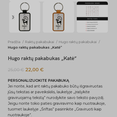
Pradžia
Raktų pakabukai
Hugo raktų pakabukai
Hugo raktų pakabukas „Katė”
Hugo raktų pakabukas „Katė”
22,00
€
25,00
€
PERSONALIZUOKITE PAKABUKĄ
Jei norite, kad ant raktų pakabuko būtų išgraviruotas
jūsų tekstas ar paveikslėlis, laukelyje „Įrašykite
graviruojamą tekstą” nurodykite savo teksto pavyzdį.
Jeigu norite tokio paties graviravimo kaip nuotraukoje,
tuomet laukelyje „Šriftas” pasirinkite „Graviruoti kaip
nuotraukoje”.