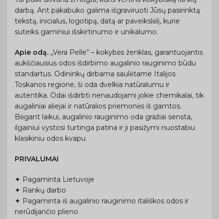
darbą. Ant pakabuko galima išgraviruoti Jūsų pasirinktą
tekstą, inicialus, logotipą, datą ar paveikslėlį, kurie
suteiks gaminiui išskirtinumo ir unikalumo.
Apie odą.
„Vera Pelle“ – kokybės ženklas, garantuojantis
aukščiausius odos išdirbimo augalinio rauginimo būdu
standartus. Odininkų dirbama saulėtame Italijos
Toskanos regione, ši oda dvelkia natūralumu ir
autentika. Odai išdirbti nenaudojami jokie chemikalai, tik
augaliniai aliejai ir natūralios priemonės iš gamtos.
Bėgant laikui, augalinio rauginimo oda gražiai sensta,
ilgainiui vystosi turtinga patina ir ji pasižymi nuostabiu
klasikiniu odos kvapu.
PRIVALUMAI
✦ Pagaminta Lietuvoje
✦ Rankų darbo
✦ Pagaminta iš augalinio rauginimo itališkos odos ir
nerūdijančio plieno