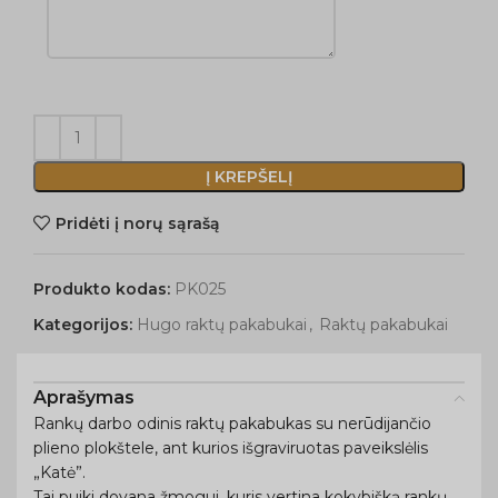
Į KREPŠELĮ
Pridėti į norų sąrašą
Produkto kodas:
PK025
Kategorijos:
Hugo raktų pakabukai
,
Raktų pakabukai
Aprašymas
Rankų darbo odinis raktų pakabukas su nerūdijančio
plieno plokštele, ant kurios išgraviruotas paveikslėlis
„Katė”.
Tai puiki dovana žmogui, kuris vertina kokybišką rankų