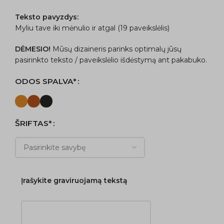
Teksto pavyzdys:
Myliu tave iki mėnulio ir atgal (19 paveikslėlis)
DĖMESIO!
Mūsų dizaineris parinks optimalų jūsų
pasirinkto teksto / paveikslėlio išdėstymą ant pakabuko.
ODOS SPALVA*
ŠRIFTAS*
Įrašykite graviruojamą tekstą