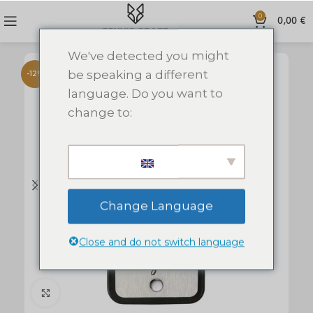
0
0,00
€
We've detected you might
be speaking a different
-12%
language. Do you want to
change to:
Change Language
Close and do not switch language
Click to enlarge