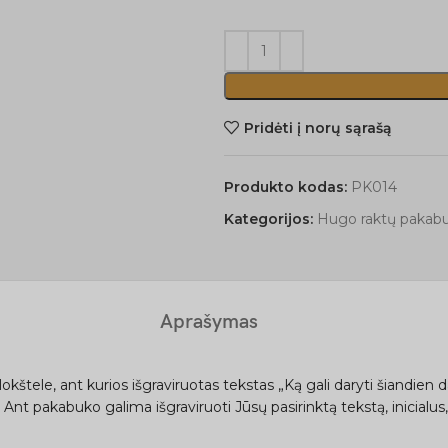
Pridėti į norų sąrašą
Produkto kodas:
PK014
Kategorijos:
Hugo raktų pakabu
Aprašymas
štele, ant kurios išgraviruotas tekstas „Ką gali daryti šiandien dar
nt pakabuko galima išgraviruoti Jūsų pasirinktą tekstą, inicialus, 