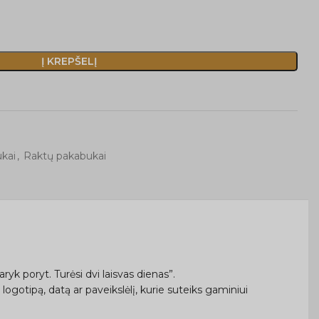
Į KREPŠELĮ
kai
,
Raktų pakabukai
yk poryt. Turėsi dvi laisvas dienas”.
logotipą, datą ar paveikslėlį, kurie suteiks gaminiui