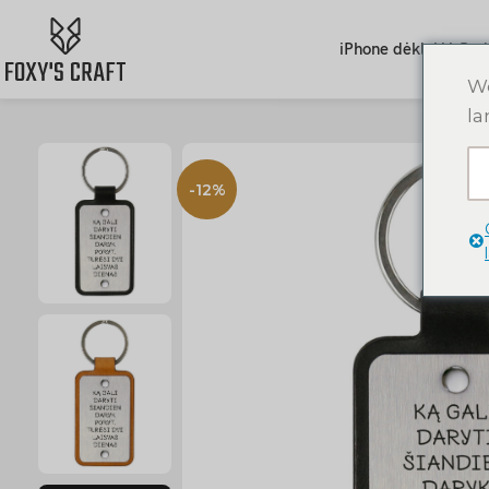
iPhone dėklai
AirPod
We
la
-12%