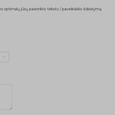
ks optimalų jūsų pasirinkto teksto / paveikslėlio išdėstymą
ą