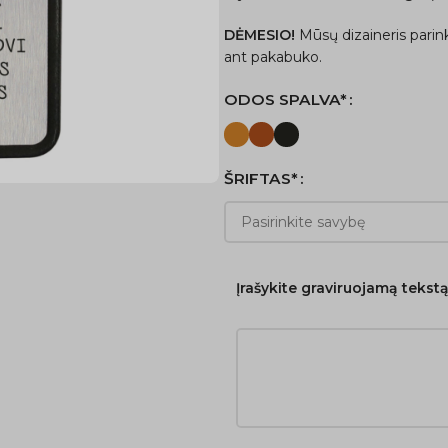
DĖMESIO!
Mūsų dizaineris parin
ant pakabuko.
ODOS SPALVA*
ŠRIFTAS*
Įrašykite graviruojamą tekst