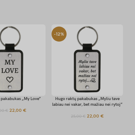
-12%
-
 pakabukas „My Love”
Hugo raktų pakabukas „Myliu tave
H
TIONS
SELECT OPTIONS
SE
labiau nei vakar, bet mažiau nei rytoj”
22,00
€
,00
€
22,00
€
25,00
€