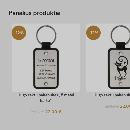
Panašūs produktai
-12%
-12%
Hugo raktų pakabukas „5 metai
Hugo raktų pakabuk
SELECT OPTIONS
SELECT OPTIONS
kartu”
22,
25,00
€
22,00
€
25,00
€