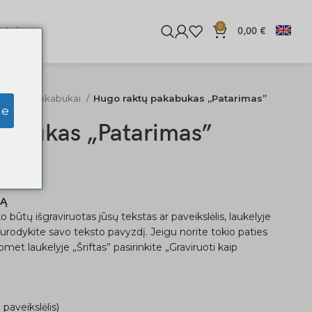
0
iginės
0,00
€
o raktų pakabukai
Hugo raktų pakabukas „Patarimas”
ge
kabukas „Patarimas”
KĄ
o būtų išgraviruotas jūsų tekstas ar paveikslėlis, laukelyje
nurodykite savo teksto pavyzdį. Jeigu norite tokio paties
met laukelyje „Šriftas” pasirinkite „Graviruoti kaip
 paveikslėlis)