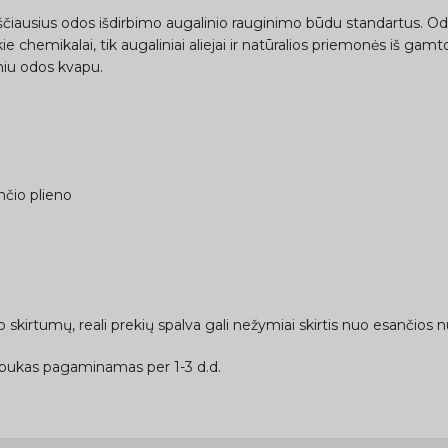
ščiausius odos išdirbimo augalinio rauginimo būdu standartus. Od
e chemikalai, tik augaliniai aliejai ir natūralios priemonės iš gamt
kiniu odos kvapu.
nčio plieno
skirtumų, reali prekių spalva gali nežymiai skirtis nuo esančios n
bukas pagaminamas per 1-3 d.d.