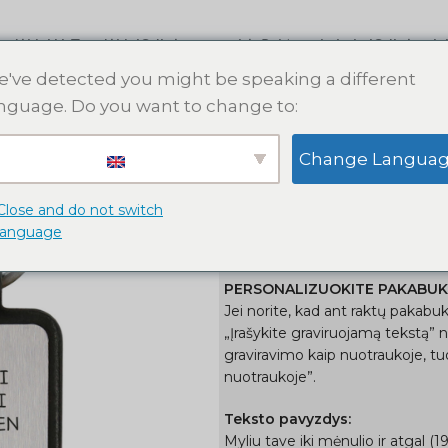
s dėklai
AirTag dėklai
Odinės apyrankės
Raktų pakabukai
Odinės pin
've detected you might be speaking a different
nguage. Do you want to change to:
Pradžia
Raktų pakabukai
Hug
Change Langua
Hugo raktų pa
Close and do not switch
language
22,00
€
25,00
€
PERSONALIZUOKITE PAKABU
Jei norite, kad ant raktų pakabuk
„Įrašykite graviruojamą tekstą” 
graviravimo kaip nuotraukoje, tuo
nuotraukoje”.
Teksto pavyzdys:
Myliu tave iki mėnulio ir atgal (19