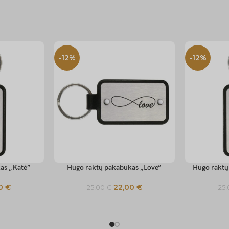
-12%
-12%
as „Katė”
Hugo raktų pakabukas „Love”
Hugo raktų
SELECT OPTIONS
SELECT OP
00
€
22,00
€
25,00
€
25