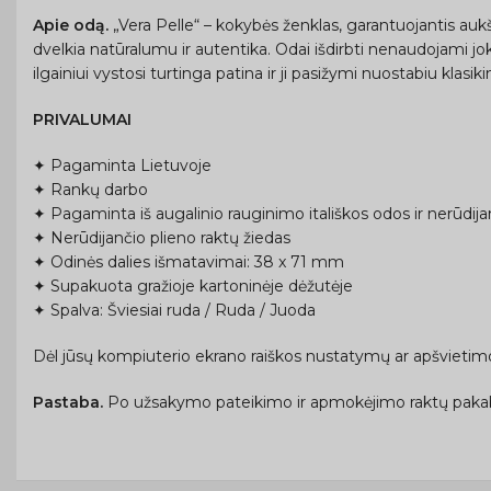
Apie odą.
„Vera Pelle“ – kokybės ženklas, garantuojantis auk
dvelkia natūralumu ir autentika. Odai išdirbti nenaudojami joki
ilgainiui vystosi turtinga patina ir ji pasižymi nuostabiu klasi
PRIVALUMAI
✦ Pagaminta Lietuvoje
✦ Rankų darbo
✦ Pagaminta iš augalinio rauginimo itališkos odos ir nerūdija
✦ Nerūdijančio plieno raktų žiedas
✦ Odinės dalies išmatavimai: 38 x 71 mm
✦ Supakuota gražioje kartoninėje dėžutėje
✦ Spalva: Šviesiai ruda / Ruda / Juoda
Dėl jūsų kompiuterio ekrano raiškos nustatymų ar apšvietimo 
Pastaba.
Po užsakymo pateikimo ir apmokėjimo raktų paka