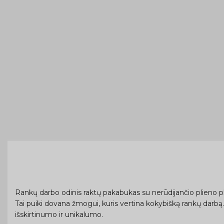
Rankų darbo odinis raktų pakabukas su nerūdijančio plieno plok
Tai puiki dovana žmogui, kuris vertina kokybišką rankų darbą. A
išskirtinumo ir unikalumo.