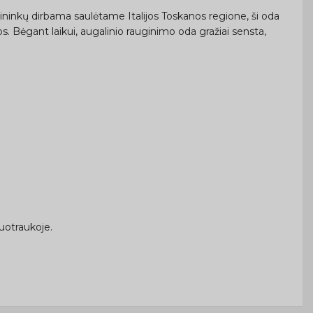
ininkų dirbama saulėtame Italijos Toskanos regione, ši oda
os. Bėgant laikui, augalinio rauginimo oda gražiai sensta,
uotraukoje.