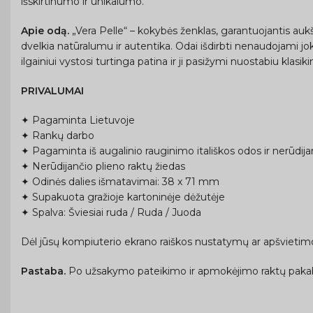
išskirtinumo ir unikalumo.
Apie odą.
„Vera Pelle“ – kokybės ženklas, garantuojantis auk
dvelkia natūralumu ir autentika. Odai išdirbti nenaudojami joki
ilgainiui vystosi turtinga patina ir ji pasižymi nuostabiu klasi
PRIVALUMAI
✦ Pagaminta Lietuvoje
✦ Rankų darbo
✦ Pagaminta iš augalinio rauginimo itališkos odos ir nerūdija
✦ Nerūdijančio plieno raktų žiedas
✦ Odinės dalies išmatavimai: 38 x 71 mm
✦ Supakuota gražioje kartoninėje dėžutėje
✦ Spalva: Šviesiai ruda / Ruda / Juoda
Dėl jūsų kompiuterio ekrano raiškos nustatymų ar apšvietimo 
Pastaba.
Po užsakymo pateikimo ir apmokėjimo raktų paka