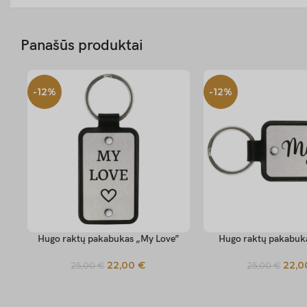
Panašūs produktai
-12%
-12%
Hugo raktų pakabukas „My Love”
Hugo raktų pakabuk
SELECT OPTIONS
SELECT OPTIONS
22,00
€
22,
25,00
€
25,00
€