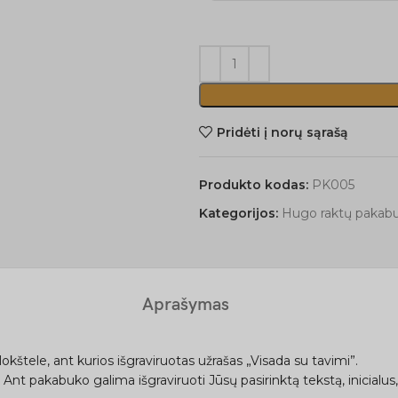
Pridėti į norų sąrašą
Produkto kodas:
PK005
Kategorijos:
Hugo raktų pakabu
Aprašymas
kštele, ant kurios išgraviruotas užrašas „Visada su tavimi”.
nt pakabuko galima išgraviruoti Jūsų pasirinktą tekstą, inicialus, 