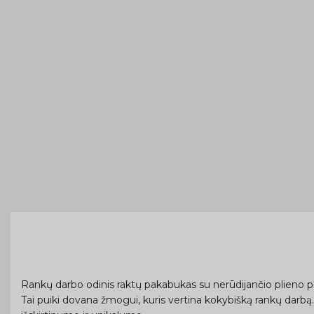
Rankų darbo odinis raktų pakabukas su nerūdijančio plieno plo
Tai puiki dovana žmogui, kuris vertina kokybišką rankų darbą. A