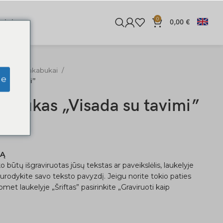
0
iginės
0,00
€
o raktų pakabukai
ge
su tavimi”
kabukas „Visada su tavimi”
KĄ
o būtų išgraviruotas jūsų tekstas ar paveikslėlis, laukelyje
nurodykite savo teksto pavyzdį. Jeigu norite tokio paties
met laukelyje „Šriftas” pasirinkite „Graviruoti kaip