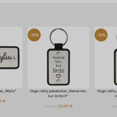
-12%
-12%
as „Myliu”
Hugo raktų pakabukas „Namai ten,
Hugo raktų 
SELECT OPTIONS
SELECT OP
kur širdis II”
n
00
€
22,00
€
25,00
€
25