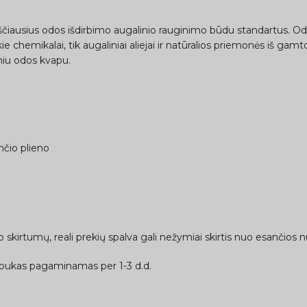
ščiausius odos išdirbimo augalinio rauginimo būdu standartus. Od
e chemikalai, tik augaliniai aliejai ir natūralios priemonės iš gamt
kiniu odos kvapu.
nčio plieno
skirtumų, reali prekių spalva gali nežymiai skirtis nuo esančios n
bukas pagaminamas per 1-3 d.d.