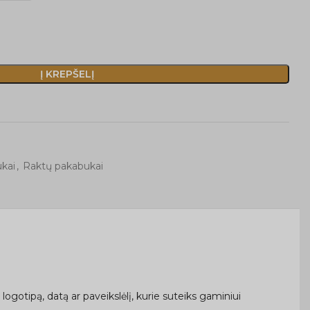
Į KREPŠELĮ
kai
,
Raktų pakabukai
logotipą, datą ar paveikslėlį, kurie suteiks gaminiui