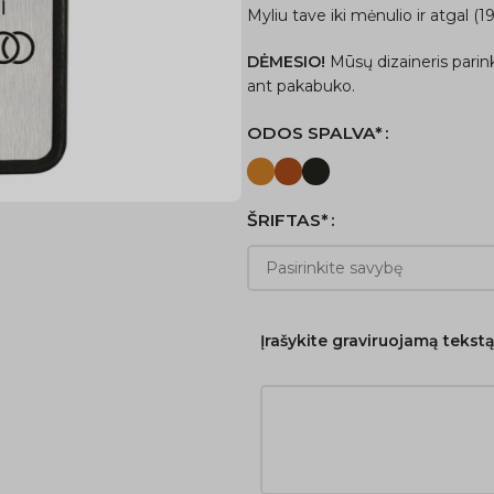
Myliu tave iki mėnulio ir atgal (19
DĖMESIO!
Mūsų dizaineris parin
ant pakabuko.
ODOS SPALVA*
ŠRIFTAS*
Įrašykite graviruojamą tekst