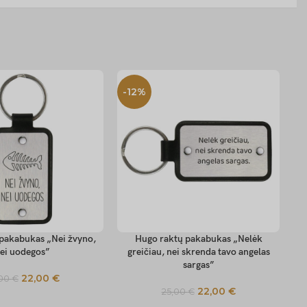
-12%
-
pakabukas „Nei žvyno,
Hugo raktų pakabukas „Nelėk
Hu
TIONS
SELECT OPTIONS
SE
ei uodegos”
greičiau, nei skrenda tavo angelas
sargas”
22,00
€
,00
€
22,00
€
25,00
€