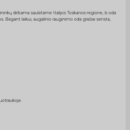
ininkų dirbama saulėtame Italijos Toskanos regione, ši oda
os. Bėgant laikui, augalinio rauginimo oda gražiai sensta,
uotraukoje.