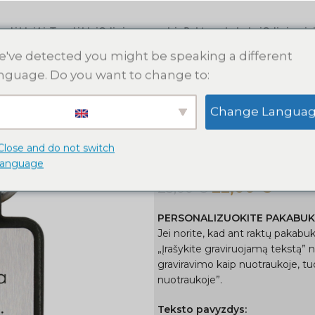
s dėklai
AirTag dėklai
Odinės apyrankės
Raktų pakabukai
Odinės pin
've detected you might be speaking a different
nguage. Do you want to change to:
Pradžia
Raktų pakabukai
Hug
Change Langua
Hugo raktų pakabukas „Visada 
Hugo raktų pa
Close and do not switch
language
22,00
€
25,00
€
PERSONALIZUOKITE PAKABU
Jei norite, kad ant raktų pakabuk
„Įrašykite graviruojamą tekstą” 
graviravimo kaip nuotraukoje, tuo
nuotraukoje”.
Teksto pavyzdys: