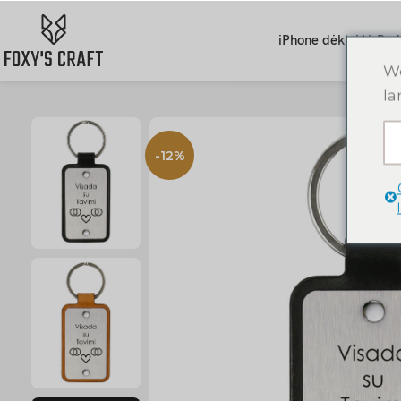
iPhone dėklai
AirPod
We
la
-12%