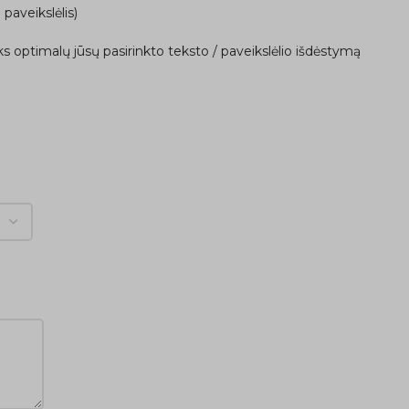
 paveikslėlis)
ks optimalų jūsų pasirinkto teksto / paveikslėlio išdėstymą
ą