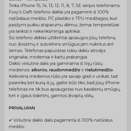
Tinka iPhone 15, 14, 13, 12, 11, 8, 7, SE serijos telefonams.
Foxy’s Craft telefono dėklai yra pagaminti iš 100%
natūralaus medžio, PC plastiko ir TPU medžiagos, kuri
pasižymi puikiu atsparumu dilimui, žemai temperatūrai
yra lanksti ir nekenksminga aplinkai.
Šis telefono dėklas užtikrintai apsaugos jūsų telefoną
nuo įbrėžimų ir sušvelnins smūgius jam nukritus ant
žemės. Telefonas papuoštas tokiu dėklu atrodys
originaliai, moderniai ir kartu prabangiai.
Dėklo viršutinė dalis yra gaminama iš trijų rūšių
medienos:
alksnio, raudonmedžio
ir
riešutmedžio
.
Kiekviena medienos rūšis yra savaip graži ir unikali, tad
pasirinkę bet kurią iš jų, galite būti tikri, kad jūsų iPhone
telefonas ne tik bus apsaugotas nuo kasdienių smūgių,
bet ir įgaus išskirtinį, gamtos įkvėptą stilių.
PRIVALUMAI
✔ Viršutinė dėklo dalis pagaminta iš 100% natūralus
medžio;