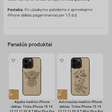
Pastaba.
Po užsakymo pateikimo ir apmokėjimo
iPhone dėklas pagaminamas per 1-3 d.d.
Panašūs produktai
Alpaka medinis iPhone
Astronautas medinis iPhone
D
dėklas. Tinka iPhone 15 14
dėklas. Tinka iPhone 15 14
iPh
13 12 11 SE 8 7 Mini Plus Pro
13 12 11 SE 8 7 Mini Plus Pro
15