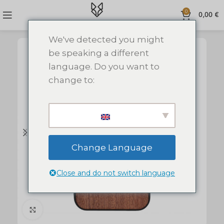
0
0,00
€
We've detected you might
be speaking a different
language. Do you want to
change to:
Change Language
Close and do not switch language
Click to enlarge