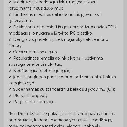
✔ Medinė dalis padengta laku, tad yra atspari
įbrėžimams ir susidėvėjimui;
✔ Itin tikslus medinės dalies lazerinis pjovimas ir
graviravimas;
✔ Dėklo šonai pagaminti iš gerai amortizuojančios TPU
medžiagos, o nugarėlė iš tvirto PC plastiko;
✔ Dengia visą telefoną, tiek nugarėlę, tiek telefono
šonus;
✔ Gerai sugeria smūgius;
✔ Paaukštintas rėmelis aplink ekraną – užtikrinta
apsauga telefonui nukritus;
✔ Neuždengia telefono jungčių;
✔ Įdealiai priglunda prie telefono, tad minimaliai įtakoja
įrenginio dydį;
✔ Suderinamas su standartiniu belaidžiu įkrovimu (QI);
✔ Plonas ir lengvas;
✔ Pagaminta Lietuvoje.
*
Medžio tekstūra ir spalva gali skirtis nuo pavaizduotos
nuotraukoje, kadangi mediena yra natūrali medžiaga,
todėl neįmanoma rasti dviejų vienodų gabalėlių.