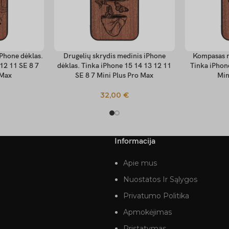
Phone dėklas.
Drugelių skrydis medinis iPhone
Kompasas m
PASIRINKTI SAVYBES
PASIRINKTI
12 11 SE 8 7
dėklas. Tinka iPhone 15 14 13 12 11
Tinka iPhon
 Max
SE 8 7 Mini Plus Pro Max
Min
32,00
€
Informacija
Apie mus
Nuostatos Ir Sąlygos
Privatumo Politika
Apmokėjimas
Pristatymas