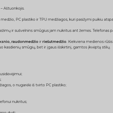
 – Aštuonkojis.
 medžio, PC plastiko ir TPU medžiagos, kuri pasižymi puikiu atspa
rėžimų ir sušvelnins smūgius jam nukritus ant žemės. Telefonas pap
lksnio, raudonmedžio
ir
riešutmedžio
. Kiekviena medienos rūšis yr
o kasdienių smūgių, bet ir įgaus išskirtinį, gamtos įkvėptą stilių.
usidėvėjimui;
;
gos, o nugarėlė iš tvirto PC plastiko;
efonui nukritus;
inio dydį;