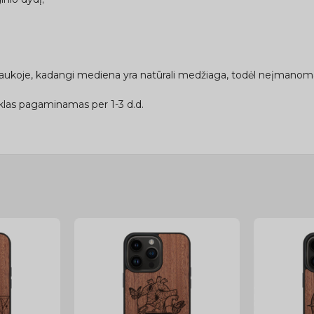
traukoje, kadangi mediena yra natūrali medžiaga, todėl neįmanoma 
las pagaminamas per 1-3 d.d.