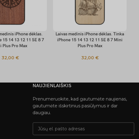
edinis iPhone dėklas.
Laivas medinis iPhone dėklas. Tinka
Lo
 SAVYBES
PASIRINKTI SAVYBES
PA
e 15 14 13 12 11 SE 8 7
iPhone 15 14 13 12 11 SE 8 7 Mini
i
i Plus Pro Max
Plus Pro Max
32,00
€
32,00
€
NAUJIENLAIŠKIS
Prenumeruokite, kad gautumėte naujienas,
gautumėte išskirtinius pasiūlymus ir dar
daugiau.