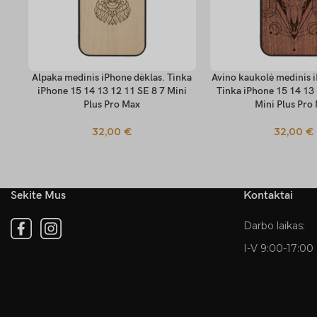
Alpaka medinis iPhone dėklas. Tinka
Avino kaukolė medinis i
PASIRINKTI SAVYBES
PASIRINKTI SAVYBES
iPhone 15 14 13 12 11 SE 8 7 Mini
Tinka iPhone 15 14 13 
Plus Pro Max
Mini Plus Pro
32,00
€
32,00
€
Sekite Mus
Kontaktai
Darbo laikas:
I-V 9:00-17:00