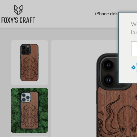
iPhone dėklai
AirPod
We
la