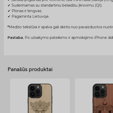
✔ Suderinamas su standartiniu belaidžiu įkrovimu (QI);
✔ Plonas ir lengvas;
✔ Pagaminta Lietuvoje.
*
Medžio tekstūra ir spalva gali skirtis nuo pavaizduotos nuo
Pastaba.
Po užsakymo pateikimo ir apmokėjimo iPhone dėk
Panašūs produktai