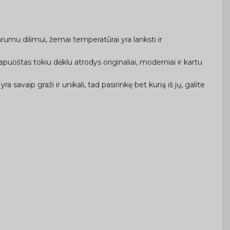
rumu dilimui, žemai temperatūrai yra lanksti ir
uoštas tokiu dėklu atrodys originaliai, moderniai ir kartu
a savaip graži ir unikali, tad pasirinkę bet kurią iš jų, galite