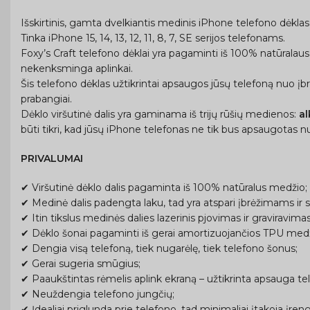
Išskirtinis, gamta dvelkiantis medinis iPhone telefono dėklas
Tinka iPhone 15, 14, 13, 12, 11, 8, 7, SE serijos telefonams.
Foxy’s Craft telefono dėklai yra pagaminti iš 100% natūralaus
nekenksminga aplinkai.
Šis telefono dėklas užtikrintai apsaugos jūsų telefoną nuo įb
prabangiai.
Dėklo viršutinė dalis yra gaminama iš trijų rūšių medienos:
a
būti tikri, kad jūsų iPhone telefonas ne tik bus apsaugotas nu
PRIVALUMAI
✔ Viršutinė dėklo dalis pagaminta iš 100% natūralus medžio;
✔ Medinė dalis padengta laku, tad yra atspari įbrėžimams ir s
✔ Itin tikslus medinės dalies lazerinis pjovimas ir graviravimas
✔ Dėklo šonai pagaminti iš gerai amortizuojančios TPU medžia
✔ Dengia visą telefoną, tiek nugarėlę, tiek telefono šonus;
✔ Gerai sugeria smūgius;
✔ Paaukštintas rėmelis aplink ekraną – užtikrinta apsauga tel
✔ Neuždengia telefono jungčių;
✔ Įdealiai priglunda prie telefono, tad minimaliai įtakoja įreng