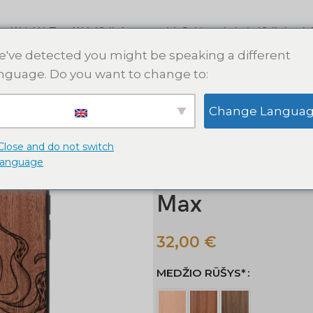
s dėklai
AirTag dėklai
Odinės apyrankės
Raktų pakabukai
Odinės pin
've detected you might be speaking a different
nguage. Do you want to change to:
Pradžia
Apple iPhone dėklai
M
Change Langua
Aštuonkojis medinis iPhone dėkla
Aštuonkojis me
Close and do not switch
language
iPhone 15 14 1
Max
32,00
€
MEDŽIO RŪŠYS*