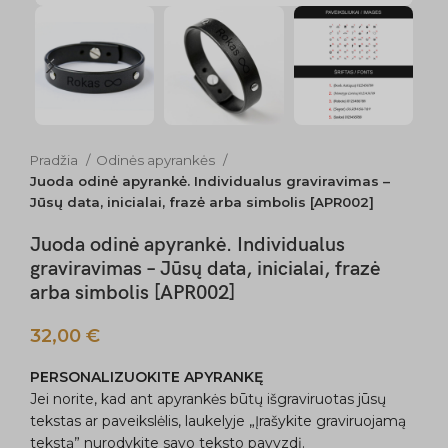
Pradžia
Odinės apyrankės
Juoda odinė apyrankė. Individualus graviravimas –
Jūsų data, inicialai, frazė arba simbolis [APR002]
Juoda odinė apyrankė. Individualus
graviravimas – Jūsų data, inicialai, frazė
arba simbolis [APR002]
32,00
€
PERSONALIZUOKITE APYRANKĘ
Jei norite, kad ant apyrankės būtų išgraviruotas jūsų
tekstas ar paveikslėlis, laukelyje „Įrašykite graviruojamą
tekstą” nurodykite savo teksto pavyzdį.