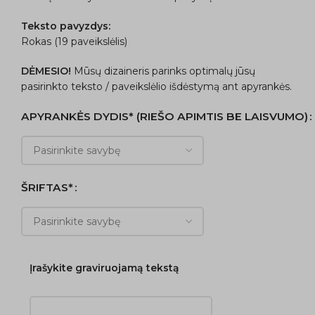
Teksto pavyzdys:
Rokas (19 paveikslėlis)
DĖMESIO!
Mūsų dizaineris parinks optimalų jūsų
pasirinkto teksto / paveikslėlio išdėstymą ant apyrankės.
APYRANKĖS DYDIS* (RIEŠO APIMTIS BE LAISVUMO)
ŠRIFTAS*
Įrašykite graviruojamą tekstą