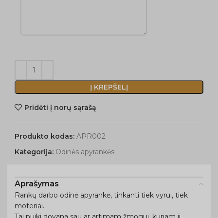
Į KREPŠELĮ
Pridėti į norų sąrašą
Produkto kodas:
APR002
Kategorija:
Odinės apyrankės
Aprašymas
Rankų darbo odinė apyrankė, tinkanti tiek vyrui, tiek
moteriai.
Tai puiki dovana sau ar artimam žmogui, kuriam ji