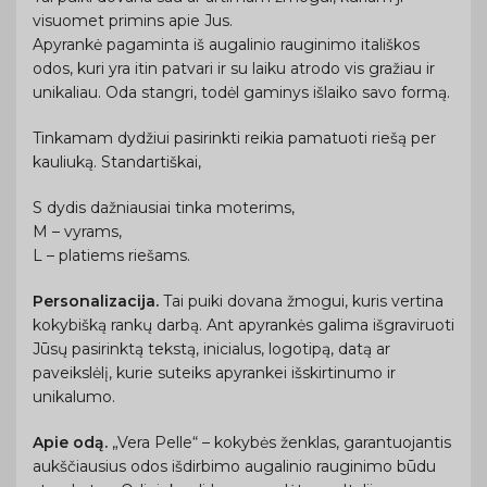
visuomet primins apie Jus.
Apyrankė pagaminta iš augalinio rauginimo itališkos
odos, kuri yra itin patvari ir su laiku atrodo vis gražiau ir
unikaliau. Oda stangri, todėl gaminys išlaiko savo formą.
Tinkamam dydžiui pasirinkti reikia pamatuoti riešą per
kauliuką. Standartiškai,
S dydis dažniausiai tinka moterims,
M – vyrams,
L – platiems riešams.
Personalizacija.
Tai puiki dovana žmogui, kuris vertina
kokybišką rankų darbą. Ant apyrankės galima išgraviruoti
Jūsų pasirinktą tekstą, inicialus, logotipą, datą ar
paveikslėlį, kurie suteiks apyrankei išskirtinumo ir
unikalumo.
Apie odą.
„Vera Pelle“ – kokybės ženklas, garantuojantis
aukščiausius odos išdirbimo augalinio rauginimo būdu