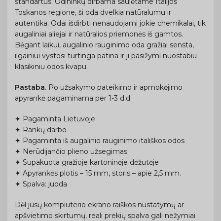
standartus. Odininkų dirbama saulėtame Italijos
Toskanos regione, ši oda dvelkia natūralumu ir
autentika. Odai išdirbti nenaudojami jokie chemikalai, tik
augaliniai aliejai ir natūralios priemonės iš gamtos.
Bėgant laikui, augalinio rauginimo oda gražiai sensta,
ilgainiui vystosi turtinga patina ir ji pasižymi nuostabiu
klasikiniu odos kvapu.
Pastaba.
Po užsakymo pateikimo ir apmokėjimo
apyrankė pagaminama per 1-3 d.d.
✦ Pagaminta Lietuvoje
✦ Rankų darbo
✦ Pagaminta iš augalinio rauginimo itališkos odos
✦ Nerūdijančio plieno užsegimas
✦ Supakuota gražioje kartoninėje dėžutėje
✦ Apyrankės plotis – 15 mm, storis – apie 2,5 mm.
✦ Spalva: juoda
Dėl jūsų kompiuterio ekrano raiškos nustatymų ar
apšvietimo skirtumų, reali prekių spalva gali nežymiai