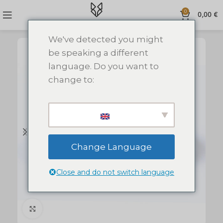
0
0,00
€
We've detected you might
be speaking a different
language. Do you want to
change to:
Change Language
Close and do not switch language
Click to enlarge