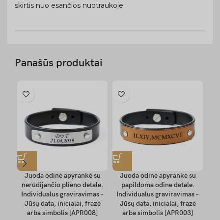
skirtis nuo esančios nuotraukoje.
Panašūs produktai
Juoda odinė apyrankė su
Juoda odinė apyrankė su
J
nerūdijančio plieno detale.
papildoma odine detale.
p
Individualus graviravimas –
Individualus graviravimas –
In
Jūsų data, inicialai, frazė
Jūsų data, inicialai, frazė
J
arba simbolis [APR008]
arba simbolis [APR003]