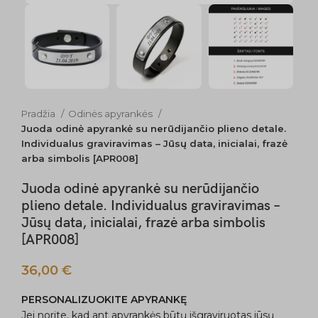
Pradžia
Odinės apyrankės
Juoda odinė apyrankė su nerūdijančio plieno detale.
Individualus graviravimas – Jūsų data, inicialai, frazė
arba simbolis [APR008]
Juoda odinė apyrankė su nerūdijančio
plieno detale. Individualus graviravimas –
Jūsų data, inicialai, frazė arba simbolis
[APR008]
36,00
€
PERSONALIZUOKITE APYRANKĘ
Jei norite, kad ant apyrankės būtų išgraviruotas jūsų