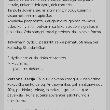
detale, tinkanti tiek vyrui, tiek moteriai.
Tai puiki dovana sau ar artimam žmogui, kuriam ji
visuomet primins apie Jus.
Apyrankė pagaminta iš augalinio rauginimo itališkos
odos, kuri yra itin patvari ir su laiku atrodo vis gražiau ir
unikaliau. Oda stangri, todėl gaminys išlaiko savo formą.
Tinkamam dydžiui pasirinkti reikia pamatuoti riešą per
kauliuką. Standartiškai,
S dydis dažniausiai tinka moterims,
M – vyrams,
L – platiems riešams.
Personalizacija.
Tai puiki dovana žmogui, kuris vertina
kokybišką rankų darbą. Ant apyrankės galima išgraviruoti
Jūsų pasirinktą tekstą, inicialus, logotipą, datą ar
paveikslėlį, kurie suteiks apyrankei išskirtinumo ir
unikalumo.