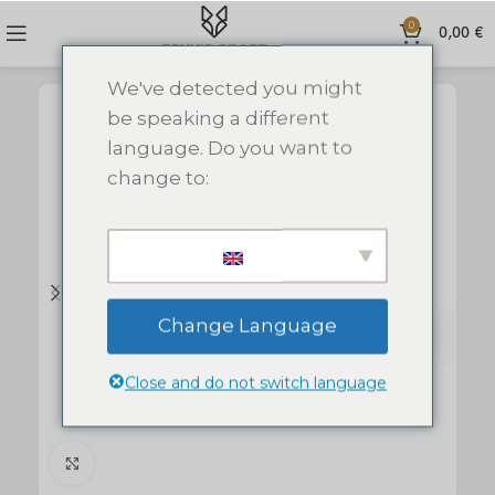
0
0,00
€
We've detected you might
be speaking a different
language. Do you want to
change to:
Change Language
Close and do not switch language
Click to enlarge