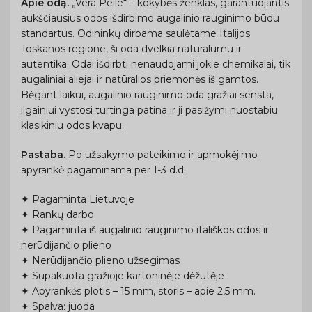
Apie odą.
„Vera Pelle“ – kokybės ženklas, garantuojantis
aukščiausius odos išdirbimo augalinio rauginimo būdu
standartus. Odininkų dirbama saulėtame Italijos
Toskanos regione, ši oda dvelkia natūralumu ir
autentika. Odai išdirbti nenaudojami jokie chemikalai, tik
augaliniai aliejai ir natūralios priemonės iš gamtos.
Bėgant laikui, augalinio rauginimo oda gražiai sensta,
ilgainiui vystosi turtinga patina ir ji pasižymi nuostabiu
klasikiniu odos kvapu.
Pastaba.
Po užsakymo pateikimo ir apmokėjimo
apyrankė pagaminama per 1-3 d.d.
✦ Pagaminta Lietuvoje
✦ Rankų darbo
✦ Pagaminta iš augalinio rauginimo itališkos odos ir
nerūdijančio plieno
✦ Nerūdijančio plieno užsegimas
✦ Supakuota gražioje kartoninėje dėžutėje
✦ Apyrankės plotis – 15 mm, storis – apie 2,5 mm.
✦ Spalva: juoda