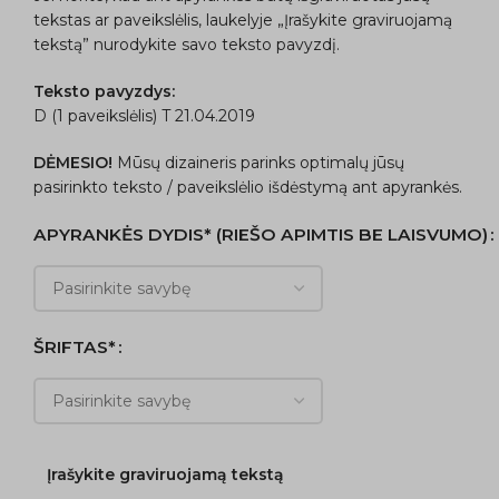
tekstas ar paveikslėlis, laukelyje „Įrašykite graviruojamą
tekstą” nurodykite savo teksto pavyzdį.
Teksto pavyzdys:
D (1 paveikslėlis) T 21.04.2019
DĖMESIO!
Mūsų dizaineris parinks optimalų jūsų
pasirinkto teksto / paveikslėlio išdėstymą ant apyrankės.
APYRANKĖS DYDIS* (RIEŠO APIMTIS BE LAISVUMO)
ŠRIFTAS*
Įrašykite graviruojamą tekstą