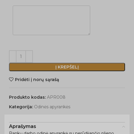
Į KREPŠELĮ
Pridėti į norų sąrašą
Produkto kodas:
APR008
Kategorija:
Odinės apyrankės
Aprašymas
Rankų darbo odinė apyrankė su nerūdijančio plieno