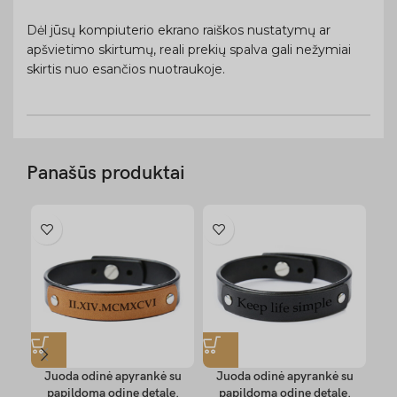
Dėl jūsų kompiuterio ekrano raiškos nustatymų ar
apšvietimo skirtumų, reali prekių spalva gali nežymiai
skirtis nuo esančios nuotraukoje.
Panašūs produktai
-1
Juoda odinė apyrankė su
Juoda odinė apyrankė su
J
papildoma odine detale.
papildoma odine detale.