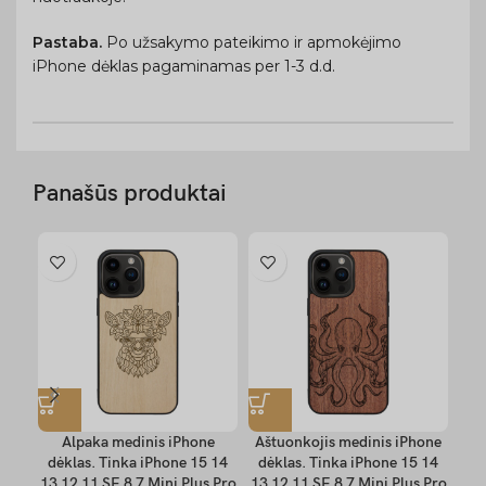
Pastaba.
Po užsakymo pateikimo ir apmokėjimo
iPhone dėklas pagaminamas per 1-3 d.d.
Panašūs produktai
Alpaka medinis iPhone
Aštuonkojis medinis iPhone
dėklas. Tinka iPhone 15 14
dėklas. Tinka iPhone 15 14
dė
13 12 11 SE 8 7 Mini Plus Pro
13 12 11 SE 8 7 Mini Plus Pro
13 