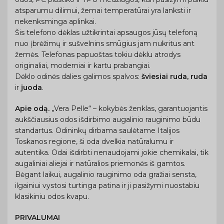
atsparumu dilimui, žemai temperatūrai yra lanksti ir
nekenksminga aplinkai.
Šis telefono dėklas užtikrintai apsaugos jūsų telefoną
nuo įbrėžimų ir sušvelnins smūgius jam nukritus ant
žemės. Telefonas papuoštas tokiu dėklu atrodys
originaliai, moderniai ir kartu prabangiai.
Dėklo odinės dalies galimos spalvos:
šviesiai ruda, ruda
ir
juoda
.
Apie odą.
„Vera Pelle“ – kokybės ženklas, garantuojantis
aukščiausius odos išdirbimo augalinio rauginimo būdu
standartus. Odininkų dirbama saulėtame Italijos
Toskanos regione, ši oda dvelkia natūralumu ir
autentika. Odai išdirbti nenaudojami jokie chemikalai, tik
augaliniai aliejai ir natūralios priemonės iš gamtos.
Bėgant laikui, augalinio rauginimo oda gražiai sensta,
ilgainiui vystosi turtinga patina ir ji pasižymi nuostabiu
klasikiniu odos kvapu.
PRIVALUMAI