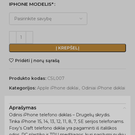
IPHONE MODELIS*
Į KREPŠELĮ
Pridėti į norų sąrašą
Produkto kodas:
CSL007
Kategorijos:
Apple iPhone dėklai
,
Odiniai iPhone dėklai
Aprašymas
Odinis iPhone telefono dėklas – Drugelių skrydis.
Tinka iPhone 15, 14, 13, 12, 11, 8, 7, SE serijos telefonams.
Foxy’s Craft telefono dėklai yra pagaminti iš itališkos
odos, PC plastiko ir TPU medžiagos, kuri pasižymi puikiu