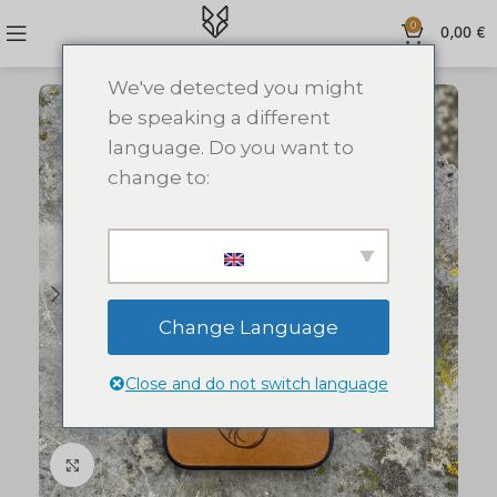
0
0,00
€
We've detected you might
be speaking a different
language. Do you want to
change to:
Change Language
Close and do not switch language
Click to enlarge