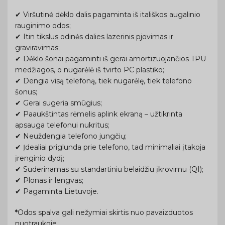
✔ Viršutinė dėklo dalis pagaminta iš itališkos augalinio
rauginimo odos;
✔ Itin tikslus odinės dalies lazerinis pjovimas ir
graviravimas;
✔ Dėklo šonai pagaminti iš gerai amortizuojančios TPU
medžiagos, o nugarėlė iš tvirto PC plastiko;
✔ Dengia visą telefoną, tiek nugarėlę, tiek telefono
šonus;
✔ Gerai sugeria smūgius;
✔ Paaukštintas rėmelis aplink ekraną – užtikrinta
apsauga telefonui nukritus;
✔ Neuždengia telefono jungčių;
✔ Įdealiai priglunda prie telefono, tad minimaliai įtakoja
įrenginio dydį;
✔ Suderinamas su standartiniu belaidžiu įkrovimu (QI);
✔ Plonas ir lengvas;
✔ Pagaminta Lietuvoje.
*
Odos spalva gali nežymiai skirtis nuo pavaizduotos
nuotraukoje.