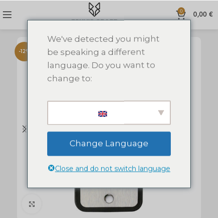
0
0,00
€
We've detected you might
be speaking a different
-12%
language. Do you want to
change to:
Change Language
Close and do not switch language
Click to enlarge