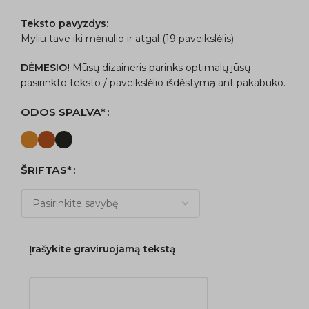
Teksto pavyzdys:
Myliu tave iki mėnulio ir atgal (19 paveikslėlis)
DĖMESIO!
Mūsų dizaineris parinks optimalų jūsų
pasirinkto teksto / paveikslėlio išdėstymą ant pakabuko.
ODOS SPALVA*
ŠRIFTAS*
Įrašykite graviruojamą tekstą