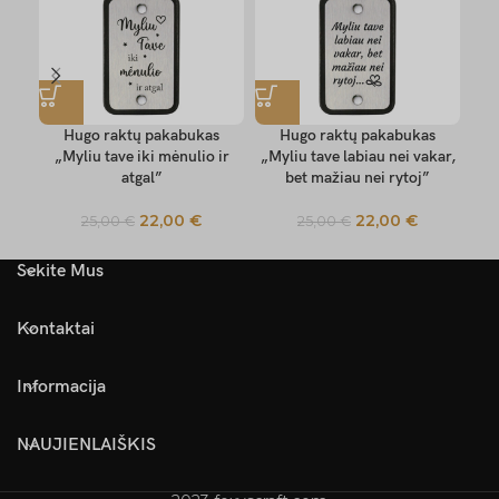
Hugo raktų pakabukas
Hugo raktų pakabukas
„Myliu tave iki mėnulio ir
„Myliu tave labiau nei vakar,
„
atgal”
bet mažiau nei rytoj”
22,00
€
22,00
€
25,00
€
25,00
€
Sekite Mus
Kontaktai
Informacija
NAUJIENLAIŠKIS