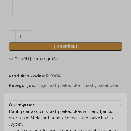
Į KREPŠELĮ
Pridėti į norų sąrašą
Produkto kodas:
PK004
Kategorijos:
Hugo raktų pakabukai
,
Raktų pakabukai
Aprašymas
Rankų darbo odinis raktų pakabukas su nerūdijančio
plieno plokštele, ant kurios išgraviruotas paveikslėlis
„Vytis”.
Tai puiki dovana žmogui, kuris vertina kokybišką rankų