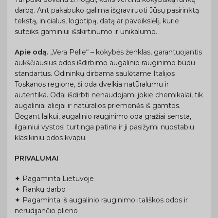
darbą. Ant pakabuko galima išgraviruoti Jūsų pasirinktą
tekstą, inicialus, logotipą, datą ar paveikslėlį, kurie
suteiks gaminiui išskirtinumo ir unikalumo.
Apie odą.
„Vera Pelle“ – kokybės ženklas, garantuojantis
aukščiausius odos išdirbimo augalinio rauginimo būdu
standartus. Odininkų dirbama saulėtame Italijos
Toskanos regione, ši oda dvelkia natūralumu ir
autentika. Odai išdirbti nenaudojami jokie chemikalai, tik
augaliniai aliejai ir natūralios priemonės iš gamtos.
Bėgant laikui, augalinio rauginimo oda gražiai sensta,
ilgainiui vystosi turtinga patina ir ji pasižymi nuostabiu
klasikiniu odos kvapu.
PRIVALUMAI
✦ Pagaminta Lietuvoje
✦ Rankų darbo
✦ Pagaminta iš augalinio rauginimo itališkos odos ir
nerūdijančio plieno