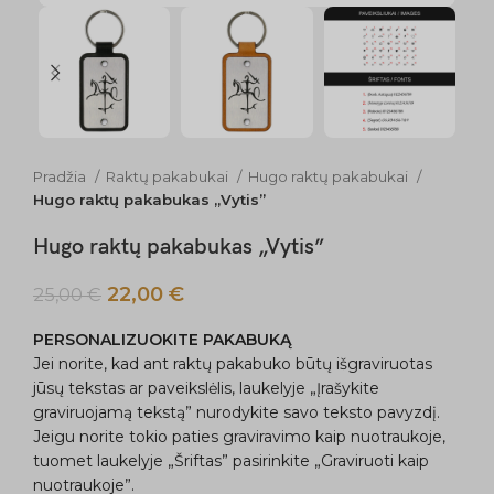
Pradžia
Raktų pakabukai
Hugo raktų pakabukai
Hugo raktų pakabukas „Vytis”
Hugo raktų pakabukas „Vytis”
22,00
€
25,00
€
PERSONALIZUOKITE PAKABUKĄ
Jei norite, kad ant raktų pakabuko būtų išgraviruotas
jūsų tekstas ar paveikslėlis, laukelyje „Įrašykite
graviruojamą tekstą” nurodykite savo teksto pavyzdį.
Jeigu norite tokio paties graviravimo kaip nuotraukoje,
tuomet laukelyje „Šriftas” pasirinkite „Graviruoti kaip
nuotraukoje”.