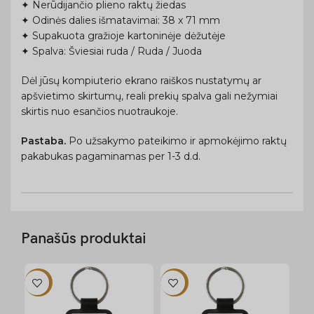
✦ Nerūdijančio plieno raktų žiedas
✦ Odinės dalies išmatavimai: 38 x 71 mm
✦ Supakuota gražioje kartoninėje dėžutėje
✦ Spalva: Šviesiai ruda / Ruda / Juoda
Dėl jūsų kompiuterio ekrano raiškos nustatymų ar
apšvietimo skirtumų, reali prekių spalva gali nežymiai
skirtis nuo esančios nuotraukoje.
Pastaba.
Po užsakymo pateikimo ir apmokėjimo raktų
pakabukas pagaminamas per 1-3 d.d.
Panašūs produktai
-12%
-12%
-1