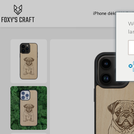
iPhone dėklai
AirPod
We
la