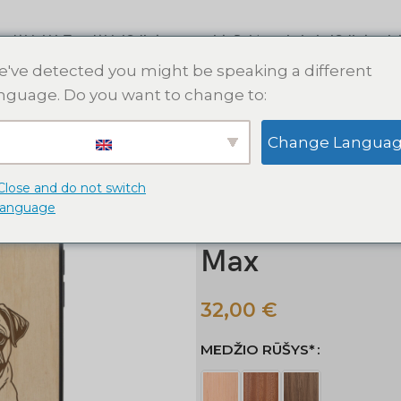
s dėklai
AirTag dėklai
Odinės apyrankės
Raktų pakabukai
Odinės pin
've detected you might be speaking a different
nguage. Do you want to change to:
Pradžia
Apple iPhone dėklai
M
Change Langua
Mopsas medinis iPhone dėklas. T
Mopsas medini
Close and do not switch
language
iPhone 15 14 1
Max
32,00
€
MEDŽIO RŪŠYS*