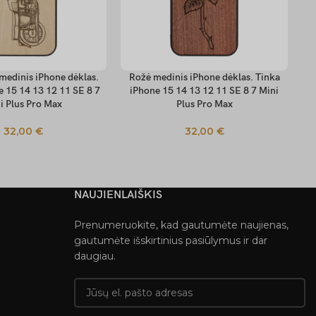
medinis iPhone dėklas.
Rožė medinis iPhone dėklas. Tinka
St
 SAVYBES
PASIRINKTI SAVYBES
PA
e 15 14 13 12 11 SE 8 7
iPhone 15 14 13 12 11 SE 8 7 Mini
T
i Plus Pro Max
Plus Pro Max
32,00
€
32,00
€
NAUJIENLAIŠKIS
Prenumeruokite, kad gautumėte naujienas,
gautumėte išskirtinius pasiūlymus ir dar
daugiau.