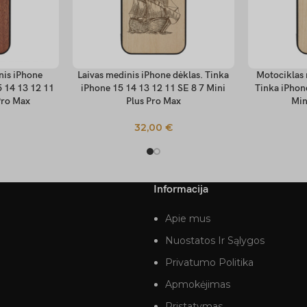
inis iPhone
Laivas medinis iPhone dėklas. Tinka
Motociklas 
PASIRINKTI SAVYBES
PASIRINKTI
5 14 13 12 11
iPhone 15 14 13 12 11 SE 8 7 Mini
Tinka iPhon
Pro Max
Plus Pro Max
Min
32,00
€
Informacija
Apie mus
Nuostatos Ir Sąlygos
Privatumo Politika
Apmokėjimas
Pristatymas