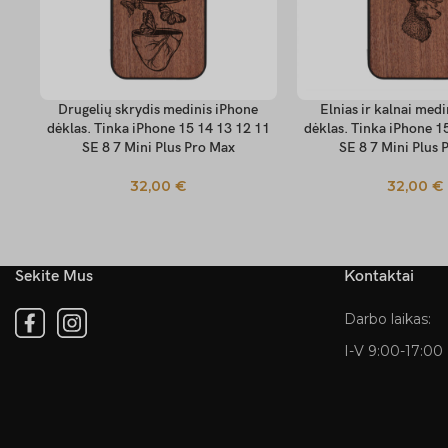
Drugelių skrydis medinis iPhone
Elnias ir kalnai med
PASIRINKTI SAVYBES
PASIRINKTI SAVYBES
dėklas. Tinka iPhone 15 14 13 12 11
dėklas. Tinka iPhone 1
SE 8 7 Mini Plus Pro Max
SE 8 7 Mini Plus 
32,00
€
32,00
€
Sekite Mus
Kontaktai
Darbo laikas:
I-V 9:00-17:00