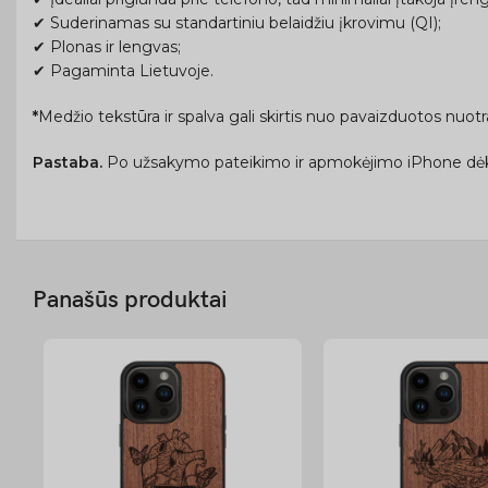
✔ Suderinamas su standartiniu belaidžiu įkrovimu (QI);
✔ Plonas ir lengvas;
✔ Pagaminta Lietuvoje.
*
Medžio tekstūra ir spalva gali skirtis nuo pavaizduotos nuo
Pastaba.
Po užsakymo pateikimo ir apmokėjimo iPhone dėk
Panašūs produktai