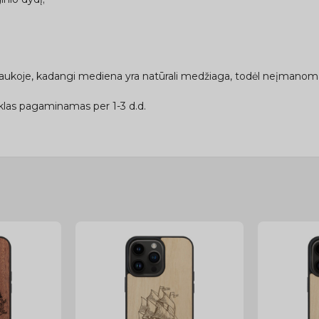
traukoje, kadangi mediena yra natūrali medžiaga, todėl neįmanoma 
las pagaminamas per 1-3 d.d.