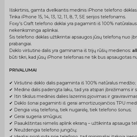
Išskirtinis, gamta dvelkiantis medinis iPhone telefono dėkla
Tinka iPhone 15, 14, 13, 12, 11, 8, 7, SE serijos telefonams.
Foxy’s Craft telefono dėklai yra pagaminti iš 100% natūralaus
nekenksminga aplinkai.
Šis telefono dėklas užtikrintai apsaugos jūsų telefoną nuo įb
prabangiai.
Dėklo viršutinė dalis yra gaminama iš trijų rūšių medienos:
a
būti tikri, kad jūsų iPhone telefonas ne tik bus apsaugotas nu
PRIVALUMAI
✔ Viršutinė dėklo dalis pagaminta iš 100% natūralus medžio;
✔ Medinė dalis padengta laku, tad yra atspari įbrėžimams ir s
✔ Itin tikslus medinės dalies lazerinis pjovimas ir graviravimas
✔ Dėklo šonai pagaminti iš gerai amortizuojančios TPU medžia
✔ Dengia visą telefoną, tiek nugarėlę, tiek telefono šonus;
✔ Gerai sugeria smūgius;
✔ Paaukštintas rėmelis aplink ekraną – užtikrinta apsauga tel
✔ Neuždengia telefono jungčių;
✔ Įdealiai priglunda prie telefono, tad minimaliai įtakoja įreng