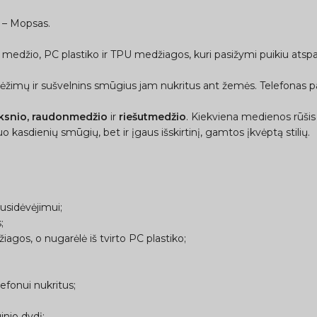
s – Mopsas.
 medžio, PC plastiko ir TPU medžiagos, kuri pasižymi puikiu atspa
rėžimų ir sušvelnins smūgius jam nukritus ant žemės. Telefonas pap
lksnio, raudonmedžio
ir
riešutmedžio
. Kiekviena medienos rūšis yr
o kasdienių smūgių, bet ir įgaus išskirtinį, gamtos įkvėptą stilių.
usidėvėjimui;
;
gos, o nugarėlė iš tvirto PC plastiko;
efonui nukritus;
inio dydį;