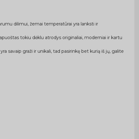
rumu dilimui, žemai temperatūrai yra lanksti ir
uoštas tokiu dėklu atrodys originaliai, moderniai ir kartu
a savaip graži ir unikali, tad pasirinkę bet kurią iš jų, galite