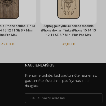
nis iPhone dėklas. Tinka
Sapnų gaudyklė su pelėda medinis
T
 SAVYBES
PASIRINKTI SAVYBES
PA
4 13 12 11 SE 8 7 Mini
iPhone dėklas. Tinka iPhone 15 14 13
i
lus Pro Max
12 11 SE 8 7 Mini Plus Pro Max
32,00
€
32,00
€
NAUJIENLAIŠKIS
Prenumeruokite, kad gautumėte naujienas,
gautumėte išskirtinius pasiūlymus ir dar
daugiau.