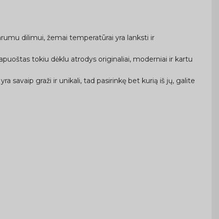
rumu dilimui, žemai temperatūrai yra lanksti ir
uoštas tokiu dėklu atrodys originaliai, moderniai ir kartu
a savaip graži ir unikali, tad pasirinkę bet kurią iš jų, galite