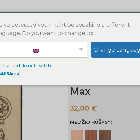
s dėklai
AirTag dėklai
Odinės apyrankės
Raktų pakabukai
Odinės pin
've detected you might be speaking a different
nguage. Do you want to change to:
Pradžia
Apple iPhone dėklai
M
Change Langua
Motociklas medinis iPhone dėklas
Motociklas med
Close and do not switch
language
iPhone 15 14 1
Max
32,00
€
MEDŽIO RŪŠYS*