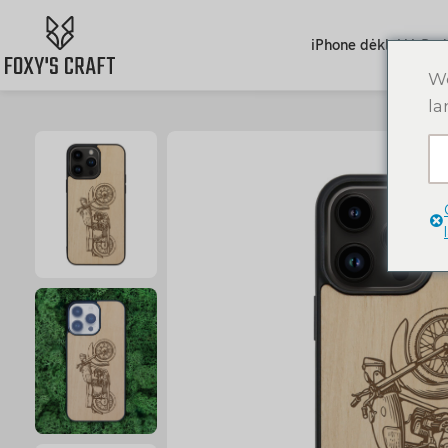
iPhone dėklai
AirPod
We
la