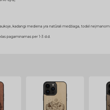
traukoje, kadangi mediena yra natūrali medžiaga, todėl neįmanoma 
las pagaminamas per 1-3 d.d.