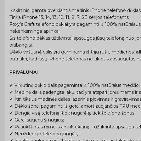
Išskirtinis, gamta dvelkiantis medinis iPhone telefono dėklas
Tinka iPhone 15, 14, 13, 12, 11, 8, 7, SE serijos telefonams.
Foxy’s Craft telefono dėklai yra pagaminti iš 100% natūralaus
nekenksminga aplinkai.
Šis telefono dėklas užtikrintai apsaugos jūsų telefoną nuo įb
prabangiai.
Dėklo viršutinė dalis yra gaminama iš trijų rūšių medienos:
a
būti tikri, kad jūsų iPhone telefonas ne tik bus apsaugotas nu
PRIVALUMAI
✔ Viršutinė dėklo dalis pagaminta iš 100% natūralus medžio;
✔ Medinė dalis padengta laku, tad yra atspari įbrėžimams ir s
✔ Itin tikslus medinės dalies lazerinis pjovimas ir graviravimas
✔ Dėklo šonai pagaminti iš gerai amortizuojančios TPU medžia
✔ Dengia visą telefoną, tiek nugarėlę, tiek telefono šonus;
✔ Gerai sugeria smūgius;
✔ Paaukštintas rėmelis aplink ekraną – užtikrinta apsauga tel
✔ Neuždengia telefono jungčių;
✔ Įdealiai priglunda prie telefono, tad minimaliai įtakoja įreng