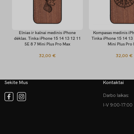
Elnias ir kalnai medinis iPhone
Kompasas medinis iPh
PASIRINKTI SAVYBES
PASIRINKTI SAVYBES
dėklas. Tinka iPhone 15 14 13 12 11
Tinka iPhone 15 14 13 
SE 8 7 Mini Plus Pro Max
Mini Plus Pro
32,00
€
32,00
€
Sekite Mus
Kontaktai
Darbo laikas:
I-V 9:00-17:00