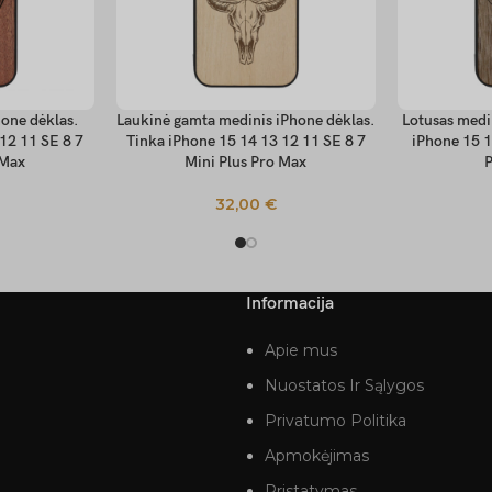
one dėklas.
Laukinė gamta medinis iPhone dėklas.
Lotusas medi
PASIRINKTI SAVYBES
PASIRINKTI
12 11 SE 8 7
Tinka iPhone 15 14 13 12 11 SE 8 7
iPhone 15 1
 Max
Mini Plus Pro Max
P
32,00
€
Informacija
Apie mus
Nuostatos Ir Sąlygos
Privatumo Politika
Apmokėjimas
Pristatymas