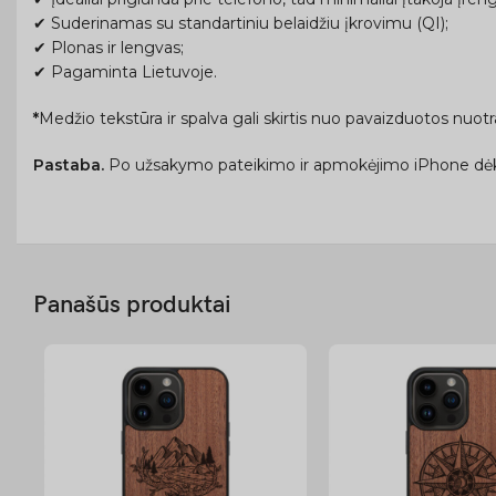
✔ Suderinamas su standartiniu belaidžiu įkrovimu (QI);
✔ Plonas ir lengvas;
✔ Pagaminta Lietuvoje.
*
Medžio tekstūra ir spalva gali skirtis nuo pavaizduotos nuo
Pastaba.
Po užsakymo pateikimo ir apmokėjimo iPhone dėk
Panašūs produktai