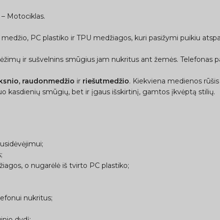
 – Motociklas.
 medžio, PC plastiko ir TPU medžiagos, kuri pasižymi puikiu atspa
rėžimų ir sušvelnins smūgius jam nukritus ant žemės. Telefonas pap
lksnio, raudonmedžio
ir
riešutmedžio
. Kiekviena medienos rūšis yr
o kasdienių smūgių, bet ir įgaus išskirtinį, gamtos įkvėptą stilių.
usidėvėjimui;
;
gos, o nugarėlė iš tvirto PC plastiko;
efonui nukritus;
inio dydį;