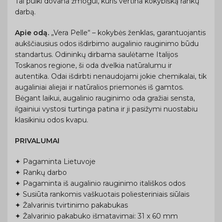
Tai puiki dovana žmogui, kuris vertina kokybišką rankų
darbą.
Apie odą.
„Vera Pelle“ – kokybės ženklas, garantuojantis
aukščiausius odos išdirbimo augalinio rauginimo būdu
standartus. Odininkų dirbama saulėtame Italijos
Toskanos regione, ši oda dvelkia natūralumu ir
autentika. Odai išdirbti nenaudojami jokie chemikalai, tik
augaliniai aliejai ir natūralios priemonės iš gamtos.
Bėgant laikui, augalinio rauginimo oda gražiai sensta,
ilgainiui vystosi turtinga patina ir ji pasižymi nuostabiu
klasikiniu odos kvapu.
PRIVALUMAI
✦ Pagaminta Lietuvoje
✦ Rankų darbo
✦ Pagaminta iš augalinio rauginimo itališkos odos
✦ Susiūta rankomis vaškuotais poliesteriniais siūlais
✦ Žalvarinis tvirtinimo pakabukas
✦ Žalvarinio pakabuko išmatavimai: 31 x 60 mm