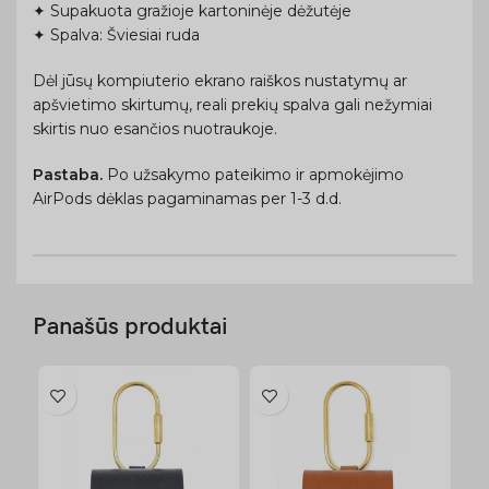
✦ Supakuota gražioje kartoninėje dėžutėje
✦ Spalva: Šviesiai ruda
Dėl jūsų kompiuterio ekrano raiškos nustatymų ar
apšvietimo skirtumų, reali prekių spalva gali nežymiai
skirtis nuo esančios nuotraukoje.
Pastaba.
Po užsakymo pateikimo ir apmokėjimo
AirPods dėklas pagaminamas per 1-3 d.d.
Panašūs produktai