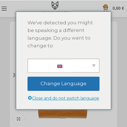
0
0,00
€
We've detected you might
be speaking a different
language. Do you want to
change to:
Change Language
Close and do not switch language
Click to enlarge