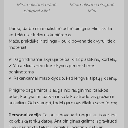
Minimalistinė odinė
Minimalistinė piniginė
piniginė Mini
Mini
Rankų darbo minimalistinė odinė piniginė Mini, skirta
kortelėms ir kelioms kupiūroms.
Maža, praktiška ir stilinga – puiki dovana tiek vyrui, tiek
moteriai!
✓
Pagrindiniame skyriuje telpa iki 12 plastikinių kortelių.
✓
Yra atskiras nedidelis skyrius perlenktiems
banknotams.
✓
Pakankamai mažo dydžio, kad lengvai tilptų į kišenę.
Piniginė pagaminta iš augalinio rauginimo itališkos
odos, kuri yra itin patvari ir su laiku atrodo vis gražiau ir
unikaliau. Oda stangri, todėl gaminys išlaiko savo formą.
Personalizacija.
Tai puiki dovana žmogui, kuris vertina
kokybišką rankų darbą. Ant piniginės galima išgraviruoti
Jūsų pasirinktą tekstą, inicialus, logotipą, datą ar