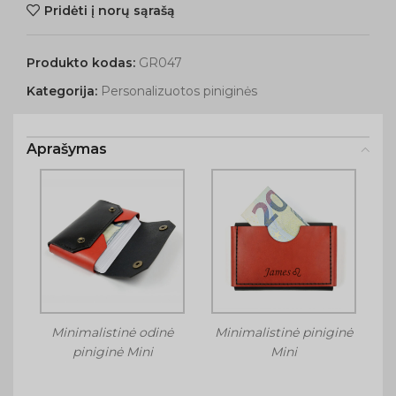
Pridėti į norų sąrašą
Produkto kodas:
GR047
Kategorija:
Personalizuotos piniginės
Aprašymas
Minimalistinė odinė
Minimalistinė piniginė
piniginė Mini
Mini