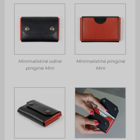
Minimalistinė odinė
Minimalistinė piniginė
piniginė Mini
Mini