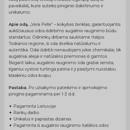
paveikslėlį, kurie suteiks piniginei išskirtinumo ir
unikalumo.
Apie odą.
„Vera Pelle“ – kokybės ženklas, garantuojantis
aukščiausius odos išdirbimo augalinio rauginimo būdu
standartus. Odininkų dirbama saulėtame Italijos
Toskanos regione, ši oda dvelkia natūralumu ir
autentika. Odai išdirbti nenaudojami jokie chemikalai, tik
augaliniai aliejai ir natūralios priemonės iš gamtos.
Bėgant laikui, augalinio rauginimo oda gražiai sensta,
ilgainiui vystosi turtinga patina ir ji pasižymi nuostabiu
klasikiniu odos kvapu.
Pastaba.
Po užsakymo pateikimo ir apmokėjimo
piniginė pagaminama per 1-3 d.d.
✦ Pagaminta Lietuvoje
✦ Rankų darbo
✦ Unikalus ir paprastas dizainas
✦ Pagaminta iš augalinio rauginimo itališkos odos