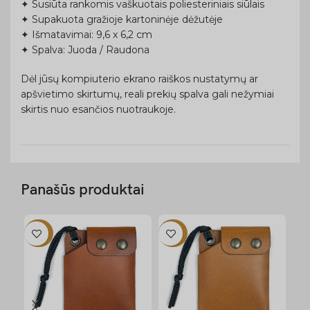
✦ Susiūta rankomis vaškuotais poliesteriniais siūlais
✦ Supakuota gražioje kartoninėje dėžutėje
✦ Išmatavimai: 9,6 x 6,2 cm
✦ Spalva: Juoda / Raudona
Dėl jūsų kompiuterio ekrano raiškos nustatymų ar
apšvietimo skirtumų, reali prekių spalva gali nežymiai
skirtis nuo esančios nuotraukoje.
Panašūs produktai
-22%
-22%
-1