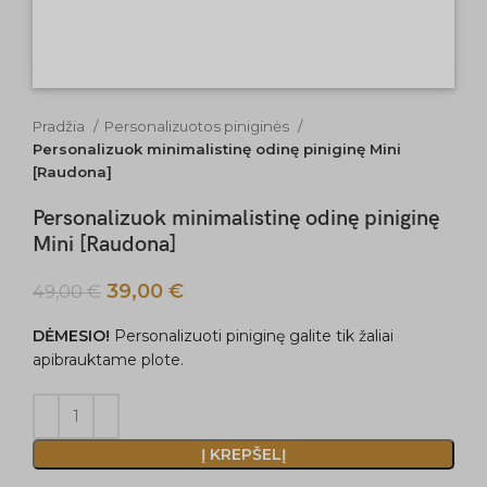
Pradžia
Personalizuotos piniginės
Personalizuok minimalistinę odinę piniginę Mini
[Raudona]
Personalizuok minimalistinę odinę piniginę
Mini [Raudona]
39,00
€
49,00
€
DĖMESIO!
Personalizuoti piniginę galite tik žaliai
apibrauktame plote.
Į KREPŠELĮ