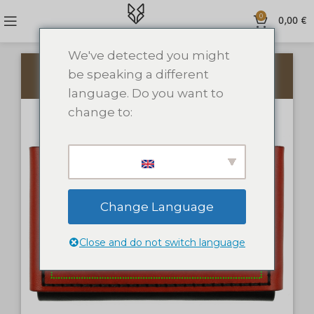
0
0,00
€
We've detected you might
be speaking a different
PRIDĖTI TEKSTĄ
PRIDĖTI PAVEIKSLĖLĮ
language. Do you want to
change to:
Change Language
Close and do not switch language