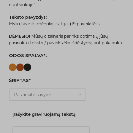
nuotraukoje”.
Teksto pavyzdys:
Myliu tave iki mėnulio ir atgal (19 paveikslėlis)
DĖMESIO!
Mūsų dizaineris parinks optimalų jūsų
pasirinkto teksto / paveikslėlio išdėstymą ant pakabuko.
ODOS SPALVA*
ŠRIFTAS*
Įrašykite graviruojamą tekstą