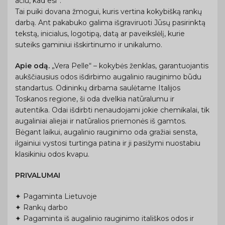
ačiū, kad esi”.
Tai puiki dovana žmogui, kuris vertina kokybišką rankų
darbą. Ant pakabuko galima išgraviruoti Jūsų pasirinktą
tekstą, inicialus, logotipą, datą ar paveikslėlį, kurie
suteiks gaminiui išskirtinumo ir unikalumo.
Apie odą.
„Vera Pelle“ – kokybės ženklas, garantuojantis
aukščiausius odos išdirbimo augalinio rauginimo būdu
standartus. Odininkų dirbama saulėtame Italijos
Toskanos regione, ši oda dvelkia natūralumu ir
autentika. Odai išdirbti nenaudojami jokie chemikalai, tik
augaliniai aliejai ir natūralios priemonės iš gamtos.
Bėgant laikui, augalinio rauginimo oda gražiai sensta,
ilgainiui vystosi turtinga patina ir ji pasižymi nuostabiu
klasikiniu odos kvapu.
PRIVALUMAI
✦ Pagaminta Lietuvoje
✦ Rankų darbo
✦ Pagaminta iš augalinio rauginimo itališkos odos ir