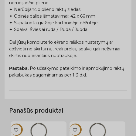
nerūdijančio plieno
✦ Nerūdijančio plieno raktų žiedas
✦ Odinės dalies išmatavimai: 42 x 66 mm
✦ Supakuota gražioje kartoninėje dėžutėje
✦ Spalva: Šviesiai ruda / Ruda / Juoda
Dėl jūsų kompiuterio ekrano raiškos nustatymų ar
apšvietimo skirtumų, reali prekių spalva gali nežymiai
skirtis nuo esančios nuotraukoje.
Pastaba.
Po užsakymo pateikimo ir apmokėjimo raktų
pakabukas pagaminamas per 1-3 d.d.
Panašūs produktai
-12%
-12%
-1