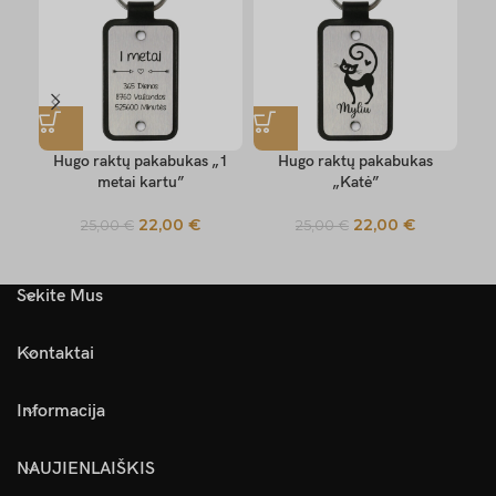
Hugo raktų pakabukas „1
Hugo raktų pakabukas
metai kartu”
„Katė”
„N
22,00
€
22,00
€
25,00
€
25,00
€
Sekite Mus
Kontaktai
Informacija
NAUJIENLAIŠKIS