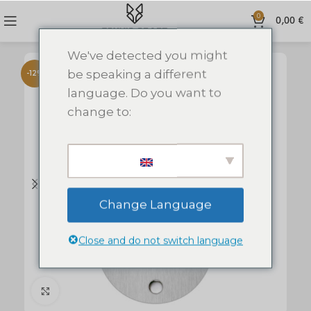
0
0,00
€
We've detected you might
be speaking a different
-12%
language. Do you want to
change to:
Change Language
Close and do not switch language
Click to enlarge