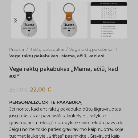
Pradžia
Raktų pakabukai
Vega raktų pakabukai
Vega raktų pakabukas „Mama, ačiū, kad esi”
Vega raktų pakabukas „Mama, ačiū, kad
esi”
22,00
€
25,00
€
PERSONALIZUOKITE PAKABUKĄ
Jei norite, kad ant raktų pakabuko būtų išgraviruotas
jūsų tekstas ar paveikslėlis, laukelyje „Įrašykite
graviruojamą tekstą” nurodykite savo teksto pavyzdį.
Jeigu norite tokio paties graviravimo kaip nuotraukoje,
tuomet laukelyje „Šriftas” pasirinkite „Graviruoti kaip