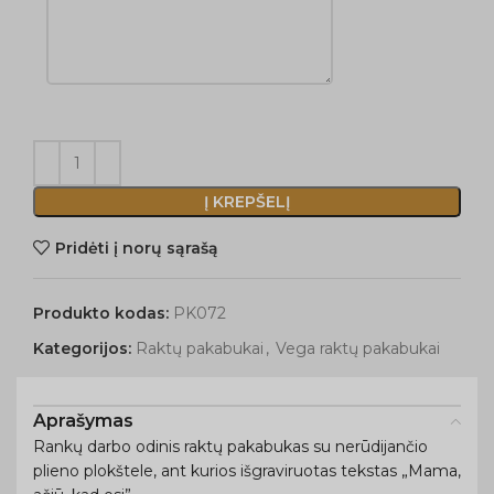
Į KREPŠELĮ
Pridėti į norų sąrašą
Produkto kodas:
PK072
Kategorijos:
Raktų pakabukai
,
Vega raktų pakabukai
Aprašymas
Rankų darbo odinis raktų pakabukas su nerūdijančio
plieno plokštele, ant kurios išgraviruotas tekstas „Mama,