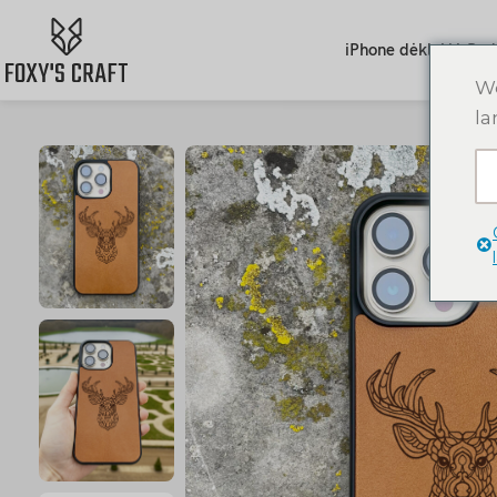
iPhone dėklai
AirPod
We
la