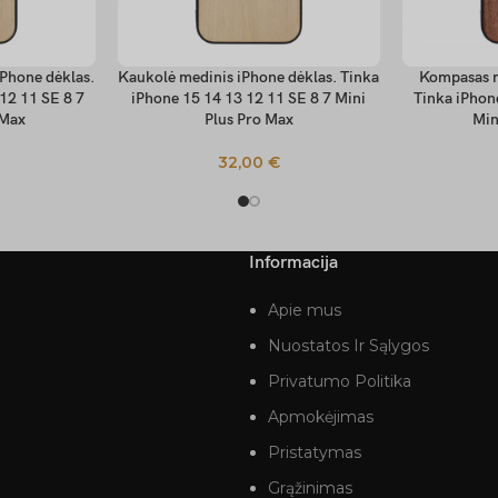
iPhone dėklas.
Kaukolė medinis iPhone dėklas. Tinka
Kompasas m
PASIRINKTI SAVYBES
PASIRINKTI
12 11 SE 8 7
iPhone 15 14 13 12 11 SE 8 7 Mini
Tinka iPhon
 Max
Plus Pro Max
Min
32,00
€
Informacija
Apie mus
Nuostatos Ir Sąlygos
Privatumo Politika
Apmokėjimas
Pristatymas
Grąžinimas