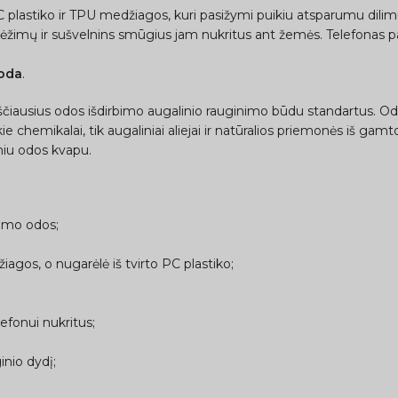
 PC plastiko ir TPU medžiagos, kuri pasižymi puikiu atsparumu dilim
rėžimų ir sušvelnins smūgius jam nukritus ant žemės. Telefonas pap
oda
.
ščiausius odos išdirbimo augalinio rauginimo būdu standartus. Od
e chemikalai, tik augaliniai aliejai ir natūralios priemonės iš gamt
kiniu odos kvapu.
nimo odos;
gos, o nugarėlė iš tvirto PC plastiko;
efonui nukritus;
inio dydį;