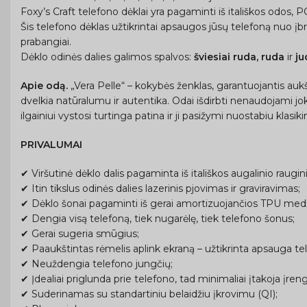
Foxy’s Craft telefono dėklai yra pagaminti iš itališkos odos,
Šis telefono dėklas užtikrintai apsaugos jūsų telefoną nuo įb
prabangiai.
Dėklo odinės dalies galimos spalvos:
šviesiai ruda, ruda
ir
ju
Apie odą.
„Vera Pelle“ – kokybės ženklas, garantuojantis auk
dvelkia natūralumu ir autentika. Odai išdirbti nenaudojami joki
ilgainiui vystosi turtinga patina ir ji pasižymi nuostabiu klasi
PRIVALUMAI
✔ Viršutinė dėklo dalis pagaminta iš itališkos augalinio raugi
✔ Itin tikslus odinės dalies lazerinis pjovimas ir graviravimas;
✔ Dėklo šonai pagaminti iš gerai amortizuojančios TPU medžia
✔ Dengia visą telefoną, tiek nugarėlę, tiek telefono šonus;
✔ Gerai sugeria smūgius;
✔ Paaukštintas rėmelis aplink ekraną – užtikrinta apsauga tel
✔ Neuždengia telefono jungčių;
✔ Įdealiai priglunda prie telefono, tad minimaliai įtakoja įreng
✔ Suderinamas su standartiniu belaidžiu įkrovimu (QI);