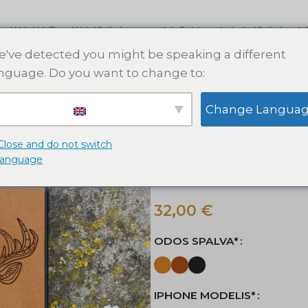
s dėklai
AirTag dėklai
Odinės apyrankės
Raktų pakabukai
Odinės pin
've detected you might be speaking a different
nguage. Do you want to change to:
Pradžia
Apple iPhone dėklai
O
Change Langua
Elnias odinis iPhone dėklas. Tin
Elnias odinis 
Close and do not switch
language
15 14 13 12 11
32,00
€
ODOS SPALVA*
IPHONE MODELIS*