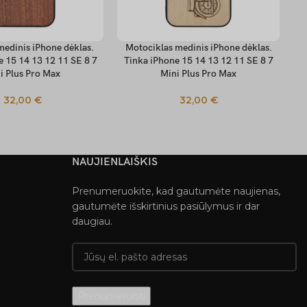
edinis iPhone dėklas.
Motociklas medinis iPhone dėklas.
Š
 SAVYBES
PASIRINKTI SAVYBES
PA
e 15 14 13 12 11 SE 8 7
Tinka iPhone 15 14 13 12 11 SE 8 7
dė
i Plus Pro Max
Mini Plus Pro Max
32,00
€
32,00
€
NAUJIENLAIŠKIS
Prenumeruokite, kad gautumėte naujienas,
gautumėte išskirtinius pasiūlymus ir dar
daugiau.