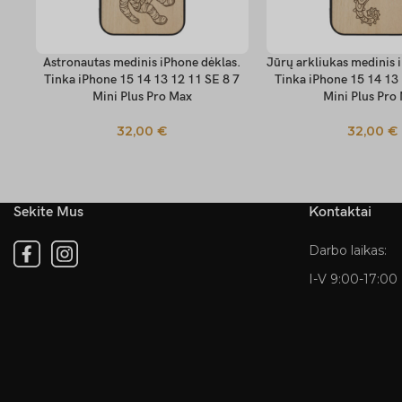
Astronautas medinis iPhone dėklas.
Jūrų arkliukas medinis 
PASIRINKTI SAVYBES
PASIRINKTI SAVYBES
Tinka iPhone 15 14 13 12 11 SE 8 7
Tinka iPhone 15 14 13 
Mini Plus Pro Max
Mini Plus Pro
32,00
€
32,00
€
Sekite Mus
Kontaktai
Darbo laikas:
I-V 9:00-17:00