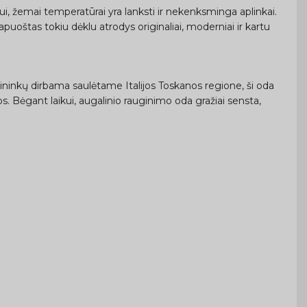
ui, žemai temperatūrai yra lanksti ir nekenksminga aplinkai.
uoštas tokiu dėklu atrodys originaliai, moderniai ir kartu
ininkų dirbama saulėtame Italijos Toskanos regione, ši oda
os. Bėgant laikui, augalinio rauginimo oda gražiai sensta,