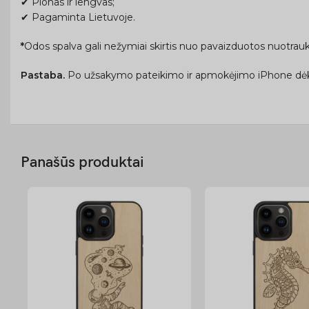
✔ Plonas ir lengvas;
✔ Pagaminta Lietuvoje.
*
Odos spalva gali nežymiai skirtis nuo pavaizduotos nuotrauk
Pastaba.
Po užsakymo pateikimo ir apmokėjimo iPhone dėk
Panašūs produktai