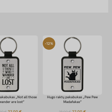
-12%
-
akabukas „Not all those
Hugo raktų pakabukas „Pew Pew
TIONS
SELECT OPTIONS
SE
wander are lost”
Madafakas”
22,00
€
22,00
€
,00
€
25,00
€