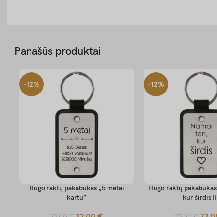
Panašūs produktai
-12%
-12%
Hugo raktų pakabukas „5 metai
Hugo raktų pakabukas
SELECT OPTIONS
SELECT OPTIONS
kartu”
kur širdis I
22,00
€
22,
25,00
€
25,00
€