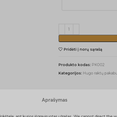
Pridėti į norų sąrašą
Produkto kodas:
PK002
Kategorijos:
Hugo raktų pakabu
Aprašymas
kštele, ant kurios išgraviruotas užrašas „We cannot direct the wi