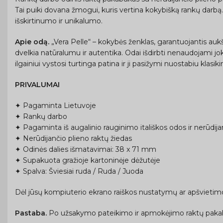
Tai puiki dovana žmogui, kuris vertina kokybišką rankų darbą. A
išskirtinumo ir unikalumo.
Apie odą.
„Vera Pelle“ – kokybės ženklas, garantuojantis auk
dvelkia natūralumu ir autentika. Odai išdirbti nenaudojami joki
ilgainiui vystosi turtinga patina ir ji pasižymi nuostabiu klasi
PRIVALUMAI
✦ Pagaminta Lietuvoje
✦ Rankų darbo
✦ Pagaminta iš augalinio rauginimo itališkos odos ir nerūdija
✦ Nerūdijančio plieno raktų žiedas
✦ Odinės dalies išmatavimai: 38 x 71 mm
✦ Supakuota gražioje kartoninėje dėžutėje
✦ Spalva: Šviesiai ruda / Ruda / Juoda
Dėl jūsų kompiuterio ekrano raiškos nustatymų ar apšvietimo 
Pastaba.
Po užsakymo pateikimo ir apmokėjimo raktų paka