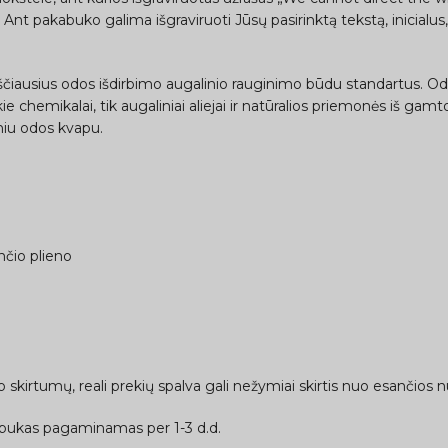
nt pakabuko galima išgraviruoti Jūsų pasirinktą tekstą, inicialus, 
ščiausius odos išdirbimo augalinio rauginimo būdu standartus. Od
e chemikalai, tik augaliniai aliejai ir natūralios priemonės iš gamt
kiniu odos kvapu.
nčio plieno
skirtumų, reali prekių spalva gali nežymiai skirtis nuo esančios n
bukas pagaminamas per 1-3 d.d.