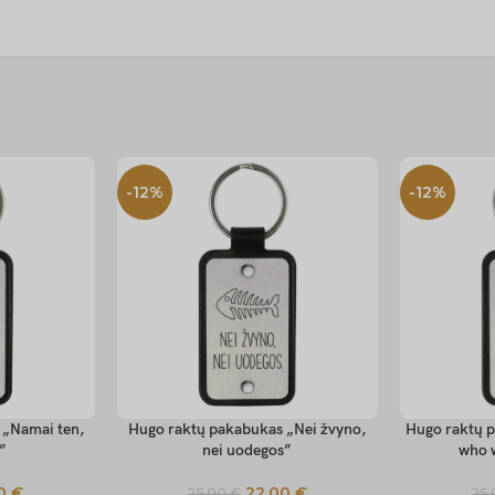
-12%
-12%
 „Namai ten,
Hugo raktų pakabukas „Nei žvyno,
Hugo raktų p
SELECT OPTIONS
SELECT OP
I”
nei uodegos”
who 
00
€
22,00
€
25,00
€
25