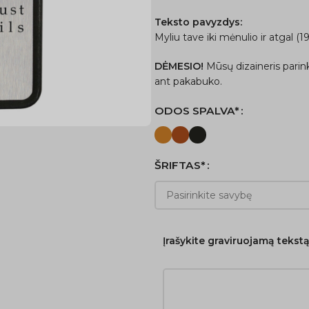
Teksto pavyzdys:
Myliu tave iki mėnulio ir atgal (19
DĖMESIO!
Mūsų dizaineris parin
ant pakabuko.
ODOS SPALVA*
ŠRIFTAS*
Įrašykite graviruojamą tekst