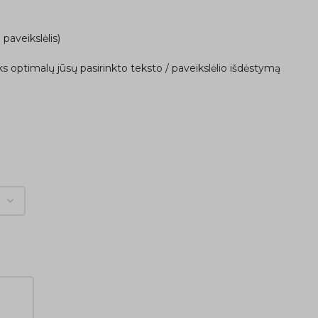
 paveikslėlis)
ks optimalų jūsų pasirinkto teksto / paveikslėlio išdėstymą
ą