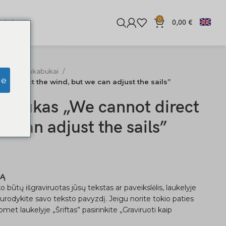
0
iginės
0,00
€
o raktų pakabukai
ge
t direct the wind, but we can adjust the sails”
kabukas „We cannot direct
e can adjust the sails”
KĄ
o būtų išgraviruotas jūsų tekstas ar paveikslėlis, laukelyje
nurodykite savo teksto pavyzdį. Jeigu norite tokio paties
met laukelyje „Šriftas” pasirinkite „Graviruoti kaip