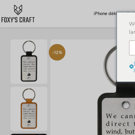
iPhone dėklai
AirPod
We
la
-12%