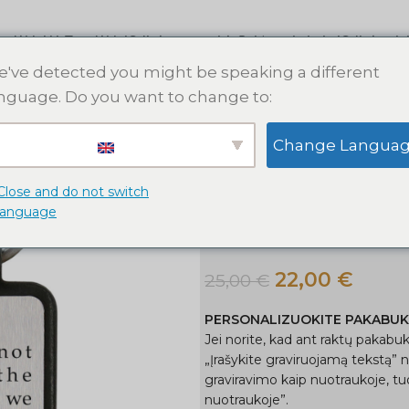
s dėklai
AirTag dėklai
Odinės apyrankės
Raktų pakabukai
Odinės pin
've detected you might be speaking a different
nguage. Do you want to change to:
Pradžia
Raktų pakabukai
Hug
Change Langua
Hugo raktų pakabukas „We canno
Hugo raktų pa
Close and do not switch
language
the wind, but w
22,00
€
25,00
€
PERSONALIZUOKITE PAKABU
Jei norite, kad ant raktų pakabuk
„Įrašykite graviruojamą tekstą” 
graviravimo kaip nuotraukoje, tuo
nuotraukoje”.