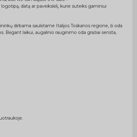
logotipą, datą ar paveikslėlį, kurie suteiks gaminiui
ininkų dirbama saulėtame Italijos Toskanos regione, ši oda
os. Bėgant laikui, augalinio rauginimo oda gražiai sensta,
uotraukoje.