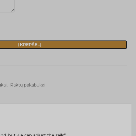
Į KREPŠELĮ
kai
,
Raktų pakabukai
nd, but we can adjust the sails”.