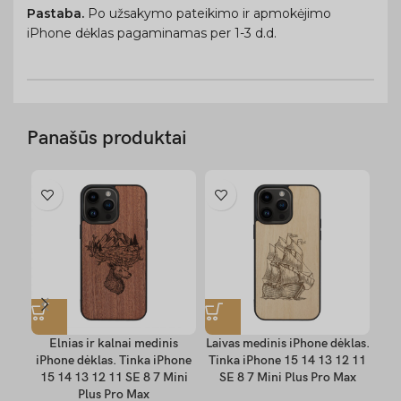
Pastaba.
Po užsakymo pateikimo ir apmokėjimo
iPhone dėklas pagaminamas per 1-3 d.d.
Panašūs produktai
Elnias ir kalnai medinis
Laivas medinis iPhone dėklas.
iPhone dėklas. Tinka iPhone
Tinka iPhone 15 14 13 12 11
iPh
15 14 13 12 11 SE 8 7 Mini
SE 8 7 Mini Plus Pro Max
15
Plus Pro Max