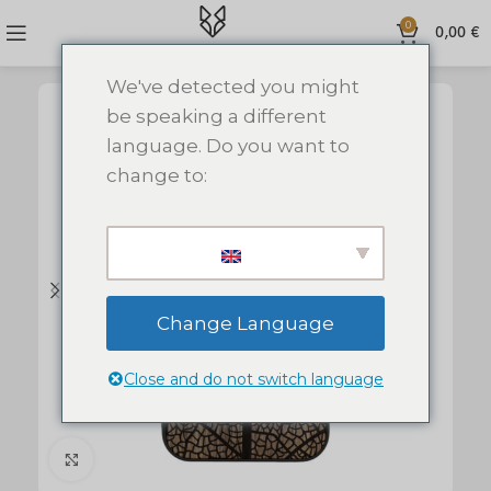
0
0,00
€
We've detected you might
be speaking a different
language. Do you want to
change to:
Change Language
Close and do not switch language
Click to enlarge