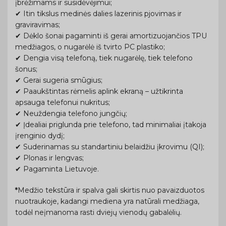
įbrėžimams ir susidėvėjimui;
✔ Itin tikslus medinės dalies lazerinis pjovimas ir
graviravimas;
✔ Dėklo šonai pagaminti iš gerai amortizuojančios TPU
medžiagos, o nugarėlė iš tvirto PC plastiko;
✔ Dengia visą telefoną, tiek nugarėlę, tiek telefono
šonus;
✔ Gerai sugeria smūgius;
✔ Paaukštintas rėmelis aplink ekraną – užtikrinta
apsauga telefonui nukritus;
✔ Neuždengia telefono jungčių;
✔ Įdealiai priglunda prie telefono, tad minimaliai įtakoja
įrenginio dydį;
✔ Suderinamas su standartiniu belaidžiu įkrovimu (QI);
✔ Plonas ir lengvas;
✔ Pagaminta Lietuvoje.
*
Medžio tekstūra ir spalva gali skirtis nuo pavaizduotos
nuotraukoje, kadangi mediena yra natūrali medžiaga,
todėl neįmanoma rasti dviejų vienodų gabalėlių.