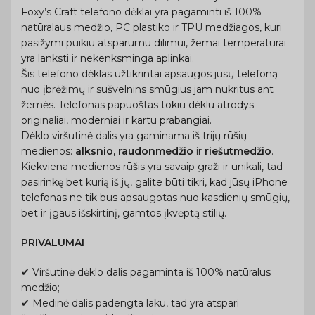
Foxy’s Craft telefono dėklai yra pagaminti iš 100%
natūralaus medžio, PC plastiko ir TPU medžiagos, kuri
pasižymi puikiu atsparumu dilimui, žemai temperatūrai
yra lanksti ir nekenksminga aplinkai.
Šis telefono dėklas užtikrintai apsaugos jūsų telefoną
nuo įbrėžimų ir sušvelnins smūgius jam nukritus ant
žemės. Telefonas papuoštas tokiu dėklu atrodys
originaliai, moderniai ir kartu prabangiai.
Dėklo viršutinė dalis yra gaminama iš trijų rūšių
medienos:
alksnio, raudonmedžio
ir
riešutmedžio
.
Kiekviena medienos rūšis yra savaip graži ir unikali, tad
pasirinkę bet kurią iš jų, galite būti tikri, kad jūsų iPhone
telefonas ne tik bus apsaugotas nuo kasdienių smūgių,
bet ir įgaus išskirtinį, gamtos įkvėptą stilių.
PRIVALUMAI
✔ Viršutinė dėklo dalis pagaminta iš 100% natūralus
medžio;
✔ Medinė dalis padengta laku, tad yra atspari