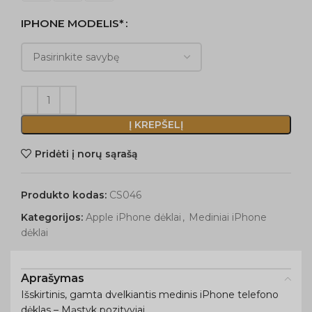
IPHONE MODELIS*
Į KREPŠELĮ
Pridėti į norų sąrašą
Produkto kodas:
CS046
Kategorijos:
Apple iPhone dėklai
,
Mediniai iPhone
dėklai
Aprašymas
Išskirtinis, gamta dvelkiantis medinis iPhone telefono
dėklas – Mąstyk pozityviai.