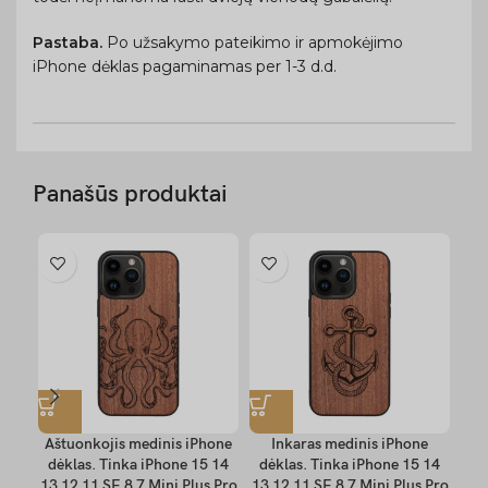
Pastaba.
Po užsakymo pateikimo ir apmokėjimo
iPhone dėklas pagaminamas per 1-3 d.d.
Panašūs produktai
Aštuonkojis medinis iPhone
Inkaras medinis iPhone
dėklas. Tinka iPhone 15 14
dėklas. Tinka iPhone 15 14
dė
13 12 11 SE 8 7 Mini Plus Pro
13 12 11 SE 8 7 Mini Plus Pro
13 