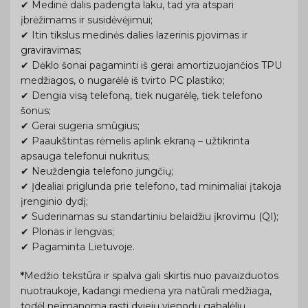
✔ Medinė dalis padengta laku, tad yra atspari
įbrėžimams ir susidėvėjimui;
✔ Itin tikslus medinės dalies lazerinis pjovimas ir
graviravimas;
✔ Dėklo šonai pagaminti iš gerai amortizuojančios TPU
medžiagos, o nugarėlė iš tvirto PC plastiko;
✔ Dengia visą telefoną, tiek nugarėlę, tiek telefono
šonus;
✔ Gerai sugeria smūgius;
✔ Paaukštintas rėmelis aplink ekraną – užtikrinta
apsauga telefonui nukritus;
✔ Neuždengia telefono jungčių;
✔ Įdealiai priglunda prie telefono, tad minimaliai įtakoja
įrenginio dydį;
✔ Suderinamas su standartiniu belaidžiu įkrovimu (QI);
✔ Plonas ir lengvas;
✔ Pagaminta Lietuvoje.
*
Medžio tekstūra ir spalva gali skirtis nuo pavaizduotos
nuotraukoje, kadangi mediena yra natūrali medžiaga,
todėl neįmanoma rasti dviejų vienodų gabalėlių.