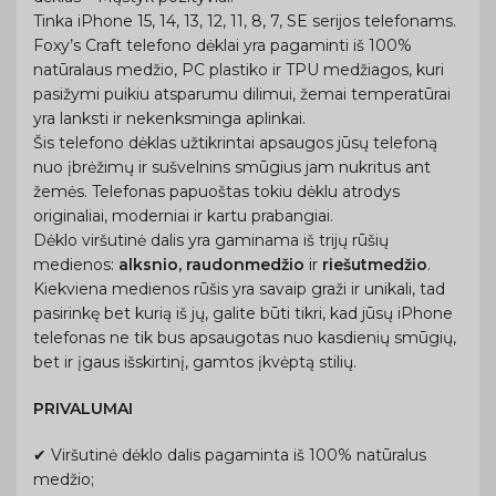
Tinka iPhone 15, 14, 13, 12, 11, 8, 7, SE serijos telefonams.
Foxy’s Craft telefono dėklai yra pagaminti iš 100%
natūralaus medžio, PC plastiko ir TPU medžiagos, kuri
pasižymi puikiu atsparumu dilimui, žemai temperatūrai
yra lanksti ir nekenksminga aplinkai.
Šis telefono dėklas užtikrintai apsaugos jūsų telefoną
nuo įbrėžimų ir sušvelnins smūgius jam nukritus ant
žemės. Telefonas papuoštas tokiu dėklu atrodys
originaliai, moderniai ir kartu prabangiai.
Dėklo viršutinė dalis yra gaminama iš trijų rūšių
medienos:
alksnio, raudonmedžio
ir
riešutmedžio
.
Kiekviena medienos rūšis yra savaip graži ir unikali, tad
pasirinkę bet kurią iš jų, galite būti tikri, kad jūsų iPhone
telefonas ne tik bus apsaugotas nuo kasdienių smūgių,
bet ir įgaus išskirtinį, gamtos įkvėptą stilių.
PRIVALUMAI
✔ Viršutinė dėklo dalis pagaminta iš 100% natūralus
medžio;