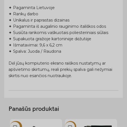
✦ Pagaminta Lietuvoje
✦ Rankų darbo
✦ Unikalus ir paprastas dizainas
✦ Pagaminta iš augalinio rauginimo itališkos odos
✦ Susiūta rankomis vaškuotais poliesteriniais siūlais
✦ Supakuota gražioje kartoninėje dėžutėje
✦ Išmatavimai: 9,6 x 6,2 cm
✦ Spalva: Juoda / Raudona
Dėl jūsų kompiuterio ekrano raiškos nustatymų ar
apšvietimo skirtumų, reali prekių spalva gali nežymiai
skirtis nuo esančios nuotraukoje.
Panašūs produktai
-20%
-17%
-1