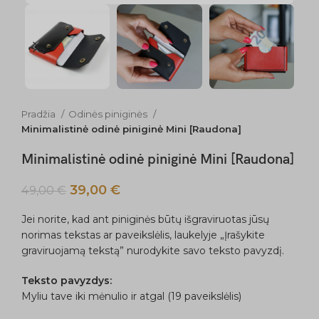
Pradžia
Odinės piniginės
Minimalistinė odinė piniginė Mini [Raudona]
Minimalistinė odinė piniginė Mini [Raudona]
39,00
€
49,00
€
Jei norite, kad ant piniginės būtų išgraviruotas jūsų
norimas tekstas ar paveikslėlis, laukelyje „Įrašykite
graviruojamą tekstą” nurodykite savo teksto pavyzdį.
Teksto pavyzdys:
Myliu tave iki mėnulio ir atgal (19 paveikslėlis)