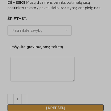
DĖMESIO!
Mūsų dizaineris parinks optimalų jūsų
pasirinkto teksto / paveikslėlio išdėstymą ant piniginės.
ŠRIFTAS*
Įrašykite graviruojamą tekstą
Į KREPŠELĮ