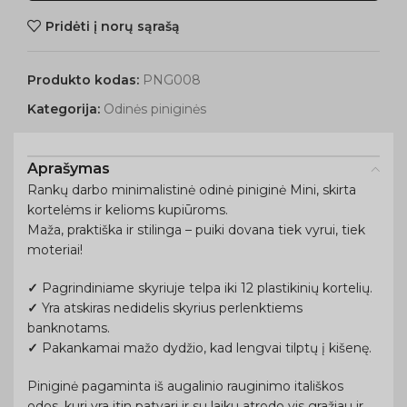
Pridėti į norų sąrašą
Produkto kodas:
PNG008
Kategorija:
Odinės piniginės
Aprašymas
Rankų darbo minimalistinė odinė piniginė Mini, skirta
kortelėms ir kelioms kupiūroms.
Maža, praktiška ir stilinga – puiki dovana tiek vyrui, tiek
moteriai!
✓
Pagrindiniame skyriuje telpa iki 12 plastikinių kortelių.
✓
Yra atskiras nedidelis skyrius perlenktiems
banknotams.
✓
Pakankamai mažo dydžio, kad lengvai tilptų į kišenę.
Piniginė pagaminta iš augalinio rauginimo itališkos
odos, kuri yra itin patvari ir su laiku atrodo vis gražiau ir