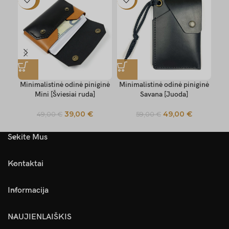
Minimalistinė odinė piniginė
Minimalistinė odinė piniginė
Min
Mini [Šviesiai ruda]
Savana [Juoda]
39,00
€
49,00
€
49,00
€
59,00
€
Sekite Mus
Kontaktai
Informacija
NAUJIENLAIŠKIS