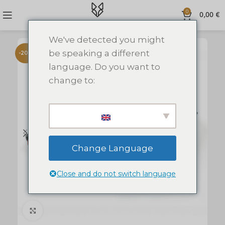
0
0,00
€
We've detected you might
be speaking a different
-20%
language. Do you want to
change to:
Change Language
Close and do not switch language
Click to enlarge