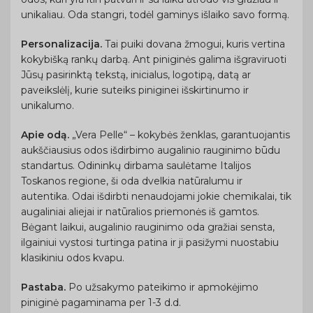
unikaliau. Oda stangri, todėl gaminys išlaiko savo formą.
Personalizacija.
Tai puiki dovana žmogui, kuris vertina
kokybišką rankų darbą. Ant piniginės galima išgraviruoti
Jūsų pasirinktą tekstą, inicialus, logotipą, datą ar
paveikslėlį, kurie suteiks piniginei išskirtinumo ir
unikalumo.
Apie odą.
„Vera Pelle“ – kokybės ženklas, garantuojantis
aukščiausius odos išdirbimo augalinio rauginimo būdu
standartus. Odininkų dirbama saulėtame Italijos
Toskanos regione, ši oda dvelkia natūralumu ir
autentika. Odai išdirbti nenaudojami jokie chemikalai, tik
augaliniai aliejai ir natūralios priemonės iš gamtos.
Bėgant laikui, augalinio rauginimo oda gražiai sensta,
ilgainiui vystosi turtinga patina ir ji pasižymi nuostabiu
klasikiniu odos kvapu.
Pastaba.
Po užsakymo pateikimo ir apmokėjimo
piniginė pagaminama per 1-3 d.d.