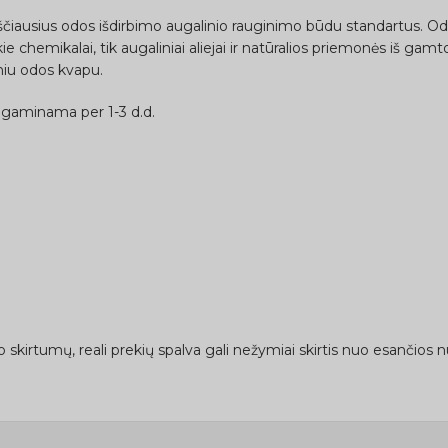
ščiausius odos išdirbimo augalinio rauginimo būdu standartus. Od
e chemikalai, tik augaliniai aliejai ir natūralios priemonės iš gamt
kiniu odos kvapu.
agaminama per 1-3 d.d.
skirtumų, reali prekių spalva gali nežymiai skirtis nuo esančios n