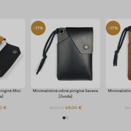
-17%
-17%
iniginė Mini
Minimalistinė odinė piniginė Savana
Minimalistin
SELECT OPTIONS
SELECT OP
a]
[Juoda]
00
€
49,00
€
59,00
€
59