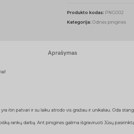
Produkto kodas:
PNG002
Kategorija:
Odinės piniginės
Aprašymas
ai!
ra itin patvari ir su laiku atrodo vis gražiau ir unikaliau. Oda stan
ką rankų darbą. Ant piniginės galima išgraviruoti Jūsų pasirinktą te