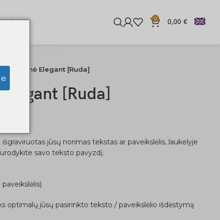
0
iginės
0,00
€
nė piniginė Elegant [Ruda]
ge
 Elegant [Ruda]
 išgraviruotas jūsų norimas tekstas ar paveikslėlis, laukelyje
nurodykite savo teksto pavyzdį.
 paveikslėlis)
ks optimalų jūsų pasirinkto teksto / paveikslėlio išdėstymą