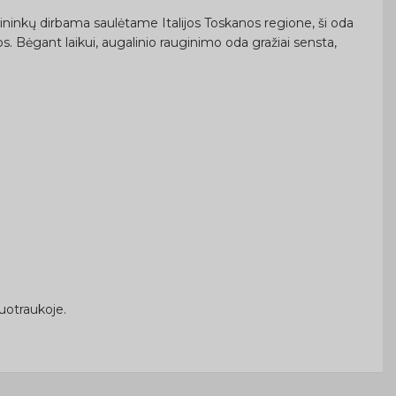
ininkų dirbama saulėtame Italijos Toskanos regione, ši oda
os. Bėgant laikui, augalinio rauginimo oda gražiai sensta,
uotraukoje.