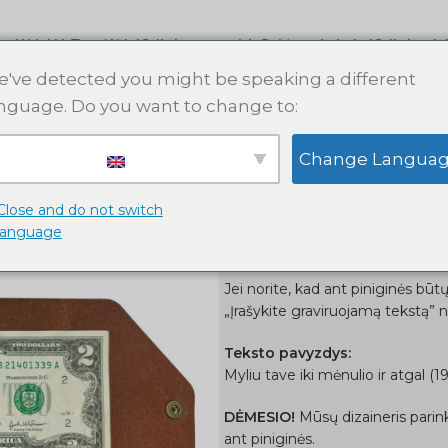
s dėklai
AirTag dėklai
Odinės apyrankės
Raktų pakabukai
Odinės pin
've detected you might be speaking a different
nguage. Do you want to change to:
Pradžia
Odinės piniginės
Odi
Change Langua
Odinė piniginė
Close and do not switch
language
47,00
€
56,00
€
Jei norite, kad ant piniginės būtų
„Įrašykite graviruojamą tekstą” 
Teksto pavyzdys:
Myliu tave iki mėnulio ir atgal (19
DĖMESIO!
Mūsų dizaineris parin
ant piniginės.