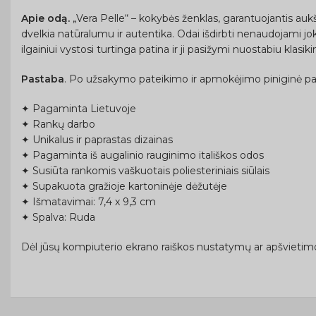
Apie odą.
„Vera Pelle“ – kokybės ženklas, garantuojantis auk
dvelkia natūralumu ir autentika. Odai išdirbti nenaudojami joki
ilgainiui vystosi turtinga patina ir ji pasižymi nuostabiu klasi
Pastaba
. Po užsakymo pateikimo ir apmokėjimo piniginė p
✦ Pagaminta Lietuvoje
✦ Rankų darbo
✦ Unikalus ir paprastas dizainas
✦ Pagaminta iš augalinio rauginimo itališkos odos
✦ Susiūta rankomis vaškuotais poliesteriniais siūlais
✦ Supakuota gražioje kartoninėje dėžutėje
✦ Išmatavimai: 7,4 x 9,3 cm
✦ Spalva: Ruda
Dėl jūsų kompiuterio ekrano raiškos nustatymų ar apšvietimo 