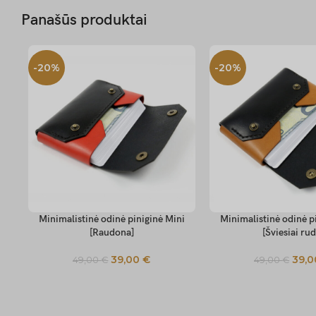
Panašūs produktai
-20%
-20%
Minimalistinė odinė piniginė Mini
Minimalistinė odinė p
SELECT OPTIONS
SELECT OPTIONS
[Raudona]
[Šviesiai rud
39,00
€
39,
49,00
€
49,00
€