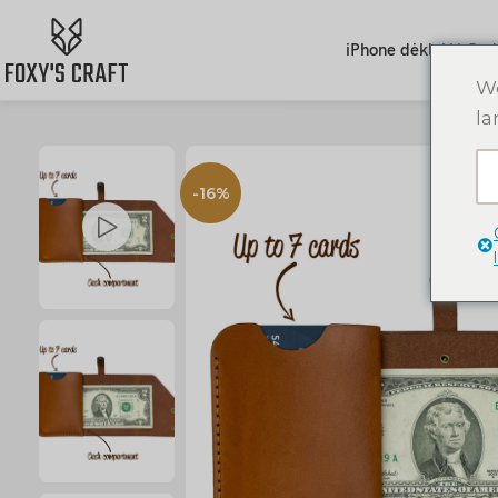
iPhone dėklai
AirPod
We
la
-16%