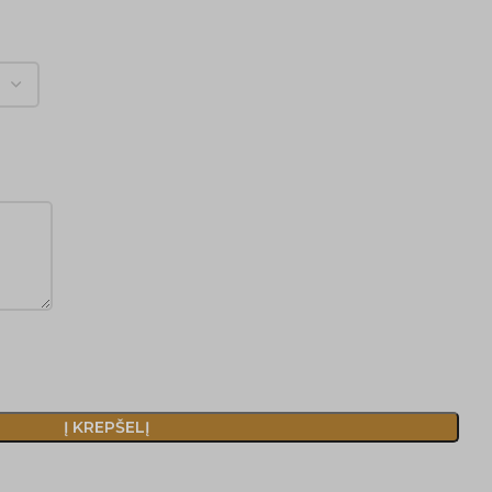
ą
Į KREPŠELĮ