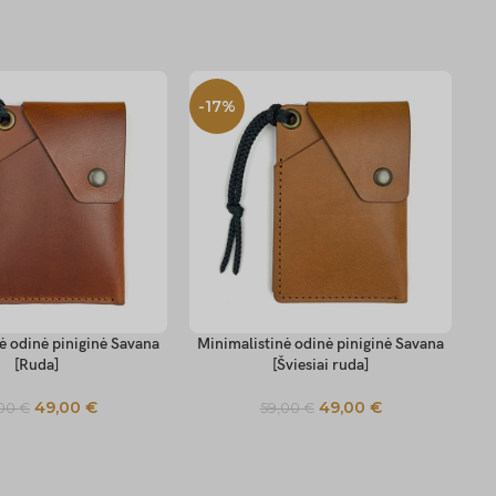
-17%
-
ė odinė piniginė Savana
Minimalistinė odinė piniginė Savana
TIONS
SELECT OPTIONS
SE
[Ruda]
[Šviesiai ruda]
49,00
€
49,00
€
,00
€
59,00
€