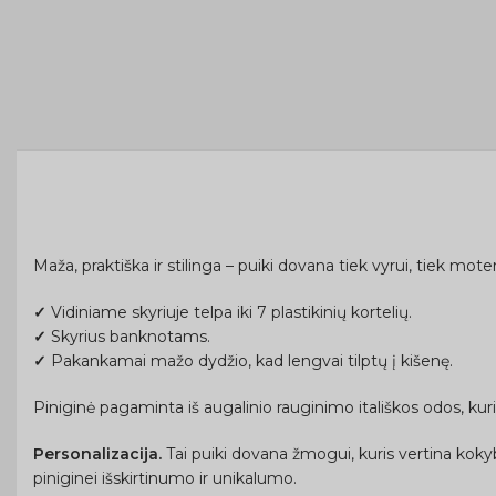
Maža, praktiška ir stilinga – puiki dovana tiek vyrui, tiek moteri
✓
Vidiniame skyriuje telpa iki 7 plastikinių kortelių.
✓
Skyrius banknotams.
✓
Pakankamai mažo dydžio, kad lengvai tilptų į kišenę.
Piniginė pagaminta iš augalinio rauginimo itališkos odos, kuri y
Personalizacija.
Tai puiki dovana žmogui, kuris vertina kokybiš
piniginei išskirtinumo ir unikalumo.