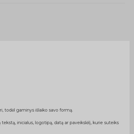
gri, todėl gaminys išlaiko savo formą.
kstą, inicialus, logotipą, datą ar paveikslėlį, kurie suteiks