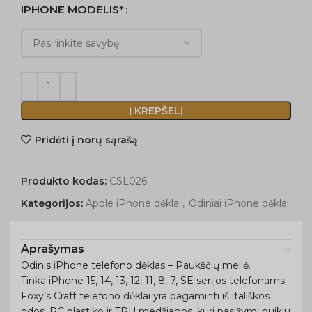
IPHONE MODELIS*
Į KREPŠELĮ
Pridėti į norų sąrašą
Produkto kodas:
CSL026
Kategorijos:
Apple iPhone dėklai
,
Odiniai iPhone dėklai
Aprašymas
Odinis iPhone telefono dėklas – Paukščių meilė.
Tinka iPhone 15, 14, 13, 12, 11, 8, 7, SE serijos telefonams.
Foxy’s Craft telefono dėklai yra pagaminti iš itališkos
odos, PC plastiko ir TPU medžiagos, kuri pasižymi puikiu