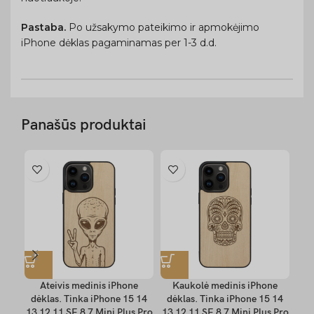
Pastaba.
Po užsakymo pateikimo ir apmokėjimo
iPhone dėklas pagaminamas per 1-3 d.d.
Panašūs produktai
Ateivis medinis iPhone
Kaukolė medinis iPhone
K
dėklas. Tinka iPhone 15 14
dėklas. Tinka iPhone 15 14
dė
13 12 11 SE 8 7 Mini Plus Pro
13 12 11 SE 8 7 Mini Plus Pro
13 