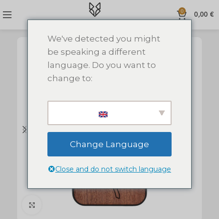
0
0,00
€
We've detected you might
be speaking a different
language. Do you want to
change to:
Change Language
Close and do not switch language
Click to enlarge