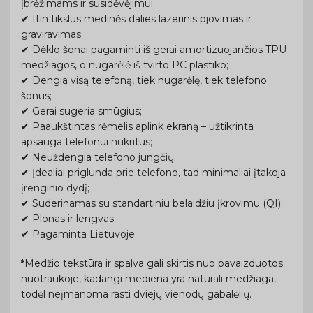
įbrėžimams ir susidėvėjimui;
✔ Itin tikslus medinės dalies lazerinis pjovimas ir
graviravimas;
✔ Dėklo šonai pagaminti iš gerai amortizuojančios TPU
medžiagos, o nugarėlė iš tvirto PC plastiko;
✔ Dengia visą telefoną, tiek nugarėlę, tiek telefono
šonus;
✔ Gerai sugeria smūgius;
✔ Paaukštintas rėmelis aplink ekraną – užtikrinta
apsauga telefonui nukritus;
✔ Neuždengia telefono jungčių;
✔ Įdealiai priglunda prie telefono, tad minimaliai įtakoja
įrenginio dydį;
✔ Suderinamas su standartiniu belaidžiu įkrovimu (QI);
✔ Plonas ir lengvas;
✔ Pagaminta Lietuvoje.
*
Medžio tekstūra ir spalva gali skirtis nuo pavaizduotos
nuotraukoje, kadangi mediena yra natūrali medžiaga,
todėl neįmanoma rasti dviejų vienodų gabalėlių.