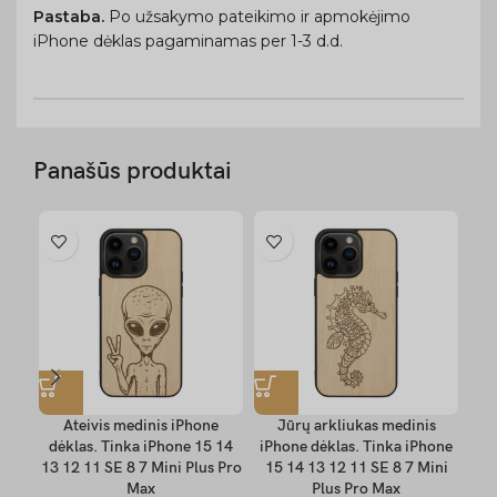
Pastaba.
Po užsakymo pateikimo ir apmokėjimo
iPhone dėklas pagaminamas per 1-3 d.d.
Panašūs produktai
Ateivis medinis iPhone
Jūrų arkliukas medinis
K
dėklas. Tinka iPhone 15 14
iPhone dėklas. Tinka iPhone
dė
13 12 11 SE 8 7 Mini Plus Pro
15 14 13 12 11 SE 8 7 Mini
13 
Max
Plus Pro Max