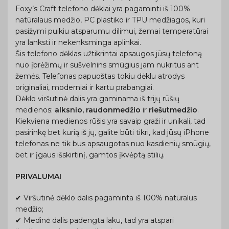
Foxy’s Craft telefono dėklai yra pagaminti iš 100%
natūralaus medžio, PC plastiko ir TPU medžiagos, kuri
pasižymi puikiu atsparumu dilimui, žemai temperatūrai
yra lanksti ir nekenksminga aplinkai.
Šis telefono dėklas užtikrintai apsaugos jūsų telefoną
nuo įbrėžimų ir sušvelnins smūgius jam nukritus ant
žemės. Telefonas papuoštas tokiu dėklu atrodys
originaliai, moderniai ir kartu prabangiai.
Dėklo viršutinė dalis yra gaminama iš trijų rūšių
medienos:
alksnio, raudonmedžio
ir
riešutmedžio
.
Kiekviena medienos rūšis yra savaip graži ir unikali, tad
pasirinkę bet kurią iš jų, galite būti tikri, kad jūsų iPhone
telefonas ne tik bus apsaugotas nuo kasdienių smūgių,
bet ir įgaus išskirtinį, gamtos įkvėptą stilių.
PRIVALUMAI
✔ Viršutinė dėklo dalis pagaminta iš 100% natūralus
medžio;
✔ Medinė dalis padengta laku, tad yra atspari