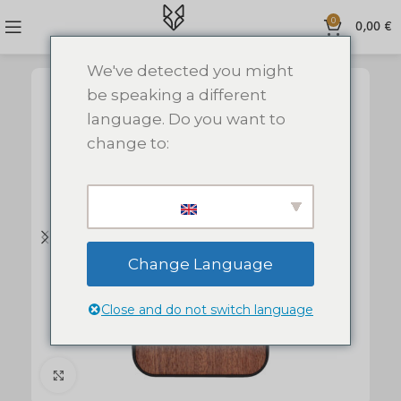
0
0,00
€
We've detected you might
be speaking a different
language. Do you want to
change to:
Change Language
Close and do not switch language
Click to enlarge