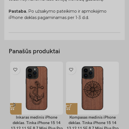
Pastaba.
Po užsakymo pateikimo ir apmokėjimo
iPhone dėklas pagaminamas per 1-3 d.d.
Panašūs produktai
Inkaras medinis iPhone
Kompasas medinis iPhone
Lai
dėklas. Tinka iPhone 15 14
dėklas. Tinka iPhone 15 14
Tin
13 12 11 SE 8 7 Mini Plus Pro
13 12 11 SE 8 7 Mini Plus Pro
S