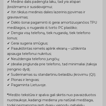
✔ Medinė dalis padengta laku, tad yra atspari
įbrėžimams ir susidėvėjimui;
✔ Itin tikslus medinės dalies lazerinis pjovimas ir
graviravimas;
✔ Dėklo šonai pagaminti iš gerai amortizuojančios TPU
medžiagos, o nugarėlė iš tvirto PC plastiko;
✔ Dengia visą telefoną, tiek nugarėlę, tiek telefono
šonus;
✔ Gerai sugeria smūgius;
✔ Paaukštintas rėmelis aplink ekraną – užtikrinta
apsauga telefonui nukritus;
✔ Neuždengia telefono jungčių;
✔ Įdealiai priglunda prie telefono, tad minimaliai įtakoja
įrenginio dydį;
✔ Suderinamas su standartiniu belaidžiu įkrovimu (QI);
✔ Plonas ir lengvas;
✔ Pagaminta Lietuvoje.
*
Medžio tekstūra ir spalva gali skirtis nuo pavaizduotos
nuotraukoje, kadangi mediena yra natūrali medžiaga,
todėl neįmanoma rasti dviejų vienodų gabalėlių.