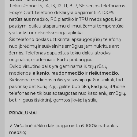
Tinka iPhone 15, 14, 13, 12, 11, 8, 7, SE serijos telefonams.
Foxy’s Craft telefono dėklai yra pagaminti iš 100%
natūralaus medžio, PC plastiko ir TPU medžiagos, kuri
pasižymi puikiu atsparumu dilimui, žemai temperatūrai
yra lanksti ir nekenksminga aplinkai.
Šis telefono dėklas užtikrintai apsaugos jūsų telefoną
nuo įbrėžimų ir sušvelnins smūgius jam nukritus ant
žemės. Telefonas papuoštas tokiu dėklu atrodys
originaliai, moderniai ir kartu prabangiai.
Dėklo viršutinė dalis yra gaminama iš trijų rūšių
medienos:
alksnio, raudonmedžio
ir
riešutmedžio
.
Kiekviena medienos rūšis yra savaip graži ir unikali, tad
pasirinkę bet kurią iš jų, galite būti tikri, kad jūsų iPhone
telefonas ne tik bus apsaugotas nuo kasdienių smūgių,
bet ir įgaus išskirtinį, gamtos įkvėptą stilių.
PRIVALUMAI
✔ Viršutinė dėklo dalis pagaminta iš 100% natūralus
medžio;