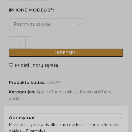
IPHONE MODELIS*
Į KREPŠELĮ
Pridėti į norų sąrašą
Produkto kodas:
CS029
Kategorijos:
Apple iPhone dėklai
,
Mediniai iPhone
dėklai
Aprašymas
Išskirtinis, gamta dvelkiantis medinis iPhone telefono
dėklas – Dramblys.