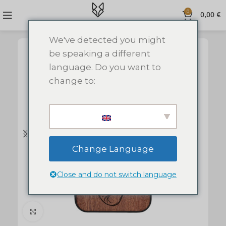
0
0,00
€
We've detected you might
be speaking a different
language. Do you want to
change to:
Change Language
Close and do not switch language
Click to enlarge