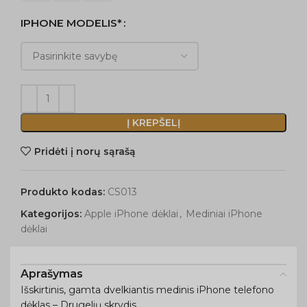
IPHONE MODELIS*
Į KREPŠELĮ
Pridėti į norų sąrašą
Produkto kodas:
CS013
Kategorijos:
Apple iPhone dėklai
,
Mediniai iPhone
dėklai
Aprašymas
Išskirtinis, gamta dvelkiantis medinis iPhone telefono
dėklas – Drugelių skrydis.