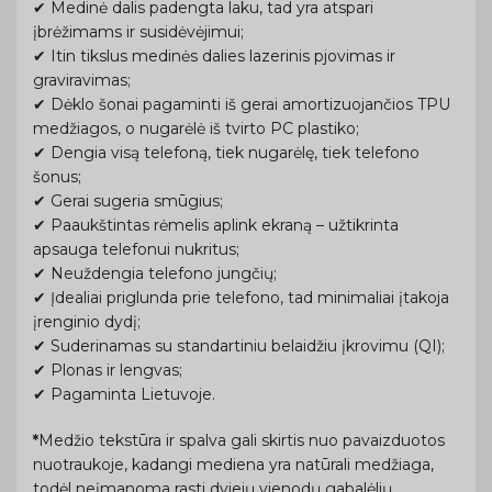
✔ Medinė dalis padengta laku, tad yra atspari
įbrėžimams ir susidėvėjimui;
✔ Itin tikslus medinės dalies lazerinis pjovimas ir
graviravimas;
✔ Dėklo šonai pagaminti iš gerai amortizuojančios TPU
medžiagos, o nugarėlė iš tvirto PC plastiko;
✔ Dengia visą telefoną, tiek nugarėlę, tiek telefono
šonus;
✔ Gerai sugeria smūgius;
✔ Paaukštintas rėmelis aplink ekraną – užtikrinta
apsauga telefonui nukritus;
✔ Neuždengia telefono jungčių;
✔ Įdealiai priglunda prie telefono, tad minimaliai įtakoja
įrenginio dydį;
✔ Suderinamas su standartiniu belaidžiu įkrovimu (QI);
✔ Plonas ir lengvas;
✔ Pagaminta Lietuvoje.
*
Medžio tekstūra ir spalva gali skirtis nuo pavaizduotos
nuotraukoje, kadangi mediena yra natūrali medžiaga,
todėl neįmanoma rasti dviejų vienodų gabalėlių.