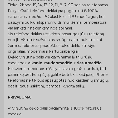
Tinka iPhone 15, 14, 13, 12, 11, 8, 7, SE serijos telefonams.
Foxy’s Craft telefono dėklai yra pagaminti iš 100%
natūralaus medžio, PC plastiko ir TPU medžiagos, kuri
pasižymi puikiu atsparumu dilimui, žemai temperatūrai
yra lanksti ir nekenksminga aplinkai.
Šis telefono dėklas užtikrintai apsaugos jūsų telefoną
nuo įbrėžimų ir sušvelnins smūgius jam nukritus ant
žemės. Telefonas papuoštas tokiu dėklu atrodys
originaliai, moderniai ir kartu prabangiai.
Dėklo viršutinė dalis yra gaminama iš trijų rūšių
medienos:
alksnio, raudonmedžio
ir
riešutmedžio
.
Kiekviena medienos rūšis yra savaip graži ir unikali, tad
pasirinkę bet kurią iš jų, galite būti tikri, kad jūsų iPhone
telefonas ne tik bus apsaugotas nuo kasdienių smūgių,
bet ir įgaus išskirtinį, gamtos įkvėptą stilių.
PRIVALUMAI
✔ Viršutinė dėklo dalis pagaminta iš 100% natūralus
medžio;