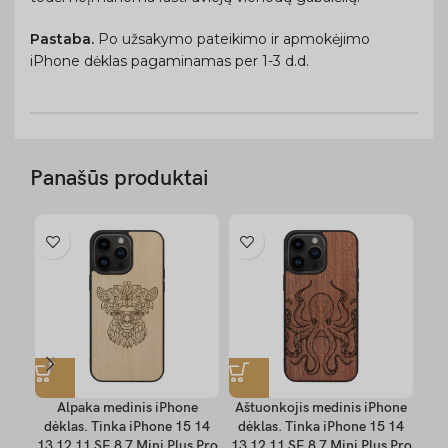
Pastaba.
Po užsakymo pateikimo ir apmokėjimo
iPhone dėklas pagaminamas per 1-3 d.d.
Panašūs produktai
Alpaka medinis iPhone
Aštuonkojis medinis iPhone
D
dėklas. Tinka iPhone 15 14
dėklas. Tinka iPhone 15 14
dė
13 12 11 SE 8 7 Mini Plus Pro
13 12 11 SE 8 7 Mini Plus Pro
13 