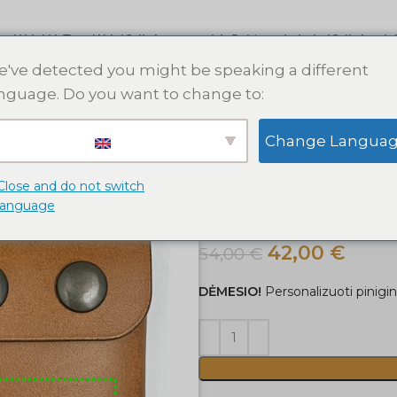
s dėklai
AirTag dėklai
Odinės apyrankės
Raktų pakabukai
Odinės pin
've detected you might be speaking a different
nguage. Do you want to change to:
Pradžia
Personalizuotos pinigi
Change Langua
RIDĖTI PAVEIKSLĖLĮ
Personalizuok 
Close and do not switch
[Šviesiai ruda]
language
42,00
€
54,00
€
DĖMESIO!
Personalizuoti piniginę