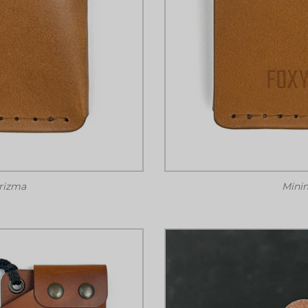
arizma
Minim