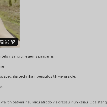
ortelėms ir gryniesiems pinigams.
ai!
 specialia technika ir persiūtos tik viena siūle.
s.
ra itin patvari ir su laiku atrodo vis gražiau ir unikaliau. Oda stan