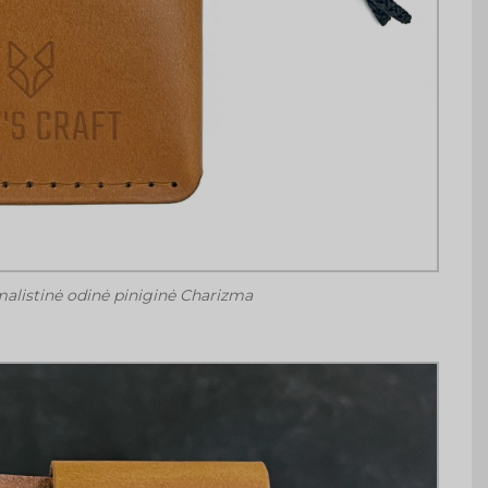
alistinė odinė piniginė Charizma