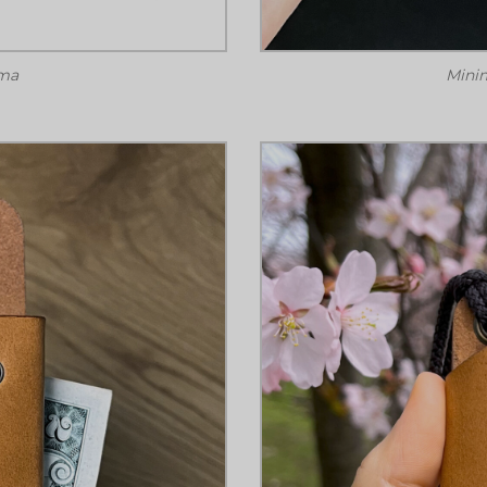
zma
Minim