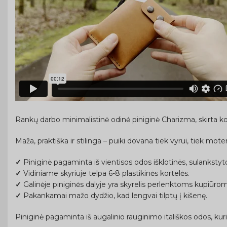
Rankų darbo minimalistinė odinė piniginė Charizma, skirta k
Maža, praktiška ir stilinga – puiki dovana tiek vyrui, tiek moteri
✓
Piniginė pagaminta iš vientisos odos išklotinės, sulankstytos
✓
Vidiniame skyriuje telpa 6-8 plastikinės kortelės.
✓
Galinėje piniginės dalyje yra skyrelis perlenktoms kupiūrom
✓
Pakankamai mažo dydžio, kad lengvai tilptų į kišenę.
Piniginė pagaminta iš augalinio rauginimo itališkos odos, kuri y