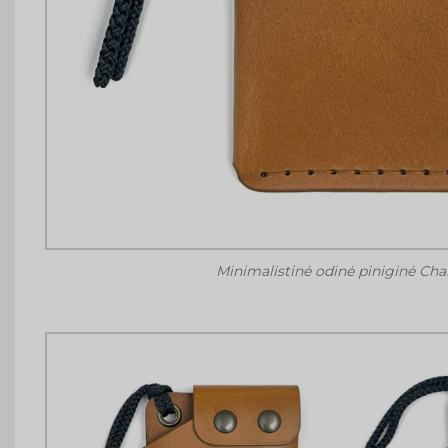
Minimalistinė odinė piniginė Ch