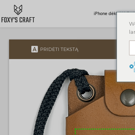
iPhone dėklai
AirPod
We
la
PRIDĖTI TEKSTĄ
P