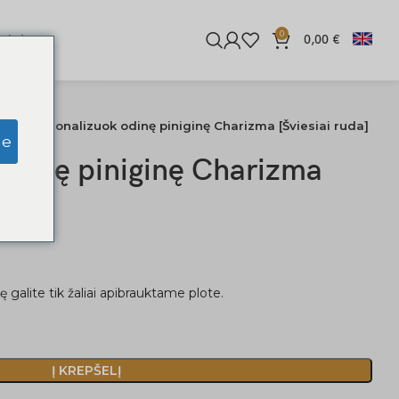
0
iginės
0,00
€
nės
Personalizuok odinę piniginę Charizma [Šviesiai ruda]
ge
odinę piniginę Charizma
 galite tik žaliai apibrauktame plote.
Į KREPŠELĮ