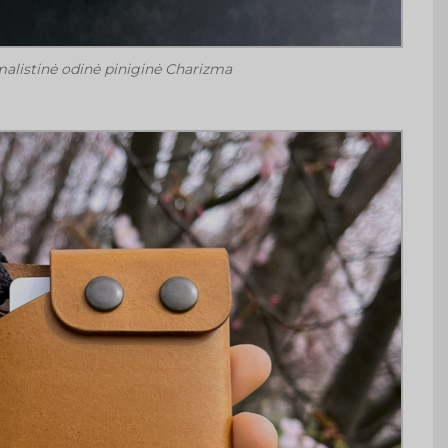
alistinė odinė piniginė Charizma