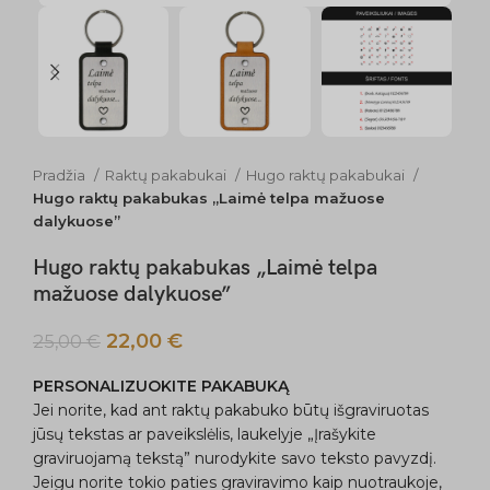
Pradžia
Raktų pakabukai
Hugo raktų pakabukai
Hugo raktų pakabukas „Laimė telpa mažuose
dalykuose”
Hugo raktų pakabukas „Laimė telpa
mažuose dalykuose”
22,00
€
25,00
€
PERSONALIZUOKITE PAKABUKĄ
Jei norite, kad ant raktų pakabuko būtų išgraviruotas
jūsų tekstas ar paveikslėlis, laukelyje „Įrašykite
graviruojamą tekstą” nurodykite savo teksto pavyzdį.
Jeigu norite tokio paties graviravimo kaip nuotraukoje,