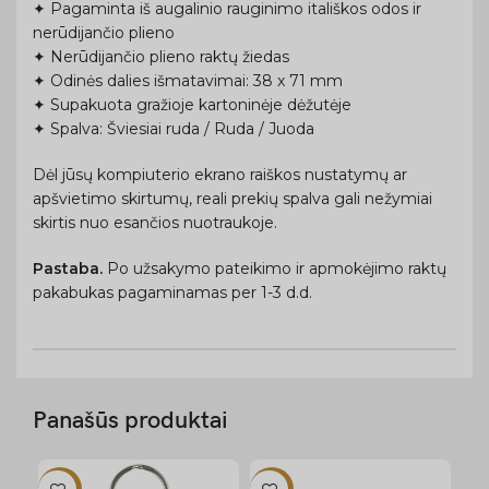
✦ Pagaminta iš augalinio rauginimo itališkos odos ir
nerūdijančio plieno
✦ Nerūdijančio plieno raktų žiedas
✦ Odinės dalies išmatavimai: 38 x 71 mm
✦ Supakuota gražioje kartoninėje dėžutėje
✦ Spalva: Šviesiai ruda / Ruda / Juoda
Dėl jūsų kompiuterio ekrano raiškos nustatymų ar
apšvietimo skirtumų, reali prekių spalva gali nežymiai
skirtis nuo esančios nuotraukoje.
Pastaba.
Po užsakymo pateikimo ir apmokėjimo raktų
pakabukas pagaminamas per 1-3 d.d.
Panašūs produktai
-12%
-12%
-1