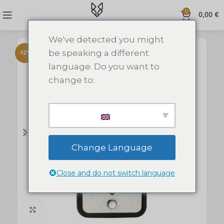
0
0,00
€
We've detected you might
be speaking a different
-12%
language. Do you want to
change to:
Change Language
Close and do not switch language
Click to enlarge