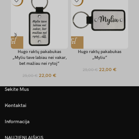
Hugo raktų pakabukas
Hugo raktų pakabukas
„Myliu tave labiau nei vakar,
„Myliu”
„
bet mažiau nei rytoj”
22,00
€
25,00
€
22,00
€
25,00
€
Sekite Mus
Kontaktai
Informacija
NAUJIENLAIŠKIS