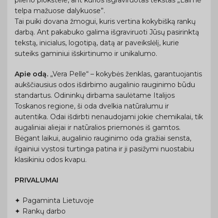
plieno plokštele, ant kurios išgraviruotas tekstas „Laimė
telpa mažuose dalykuose”.
Tai puiki dovana žmogui, kuris vertina kokybišką rankų
darbą. Ant pakabuko galima išgraviruoti Jūsų pasirinktą
tekstą, inicialus, logotipą, datą ar paveikslėlį, kurie
suteiks gaminiui išskirtinumo ir unikalumo.
Apie odą.
„Vera Pelle“ – kokybės ženklas, garantuojantis
aukščiausius odos išdirbimo augalinio rauginimo būdu
standartus. Odininkų dirbama saulėtame Italijos
Toskanos regione, ši oda dvelkia natūralumu ir
autentika. Odai išdirbti nenaudojami jokie chemikalai, tik
augaliniai aliejai ir natūralios priemonės iš gamtos.
Bėgant laikui, augalinio rauginimo oda gražiai sensta,
ilgainiui vystosi turtinga patina ir ji pasižymi nuostabiu
klasikiniu odos kvapu.
PRIVALUMAI
✦ Pagaminta Lietuvoje
✦ Rankų darbo