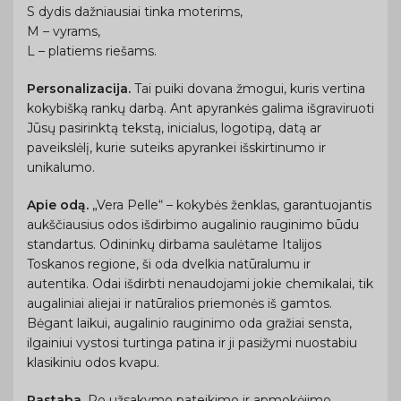
S dydis dažniausiai tinka moterims,
M – vyrams,
L – platiems riešams.
Personalizacija.
Tai puiki dovana žmogui, kuris vertina
kokybišką rankų darbą. Ant apyrankės galima išgraviruoti
Jūsų pasirinktą tekstą, inicialus, logotipą, datą ar
paveikslėlį, kurie suteiks apyrankei išskirtinumo ir
unikalumo.
Apie odą.
„Vera Pelle“ – kokybės ženklas, garantuojantis
aukščiausius odos išdirbimo augalinio rauginimo būdu
standartus. Odininkų dirbama saulėtame Italijos
Toskanos regione, ši oda dvelkia natūralumu ir
autentika. Odai išdirbti nenaudojami jokie chemikalai, tik
augaliniai aliejai ir natūralios priemonės iš gamtos.
Bėgant laikui, augalinio rauginimo oda gražiai sensta,
ilgainiui vystosi turtinga patina ir ji pasižymi nuostabiu
klasikiniu odos kvapu.
Pastaba.
Po užsakymo pateikimo ir apmokėjimo