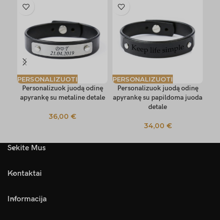
PERSONALIZUOTI
PERSONALIZUOTI
PE
Personalizuok juodą odinę
Personalizuok juodą odinę
Pe
apyrankę su metaline detale
apyrankę su papildoma juoda
apy
detale
36,00
€
34,00
€
Sekite Mus
Kontaktai
Informacija