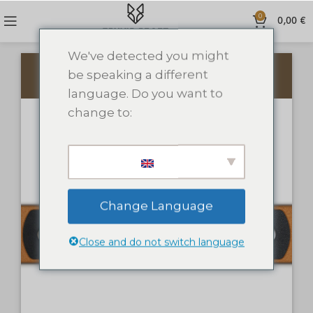
0
0,00
€
We've detected you might
be speaking a different
PRIDĖTI TEKSTĄ
PRIDĖTI PAVEIKSLĖLĮ
language. Do you want to
change to:
Change Language
Close and do not switch language