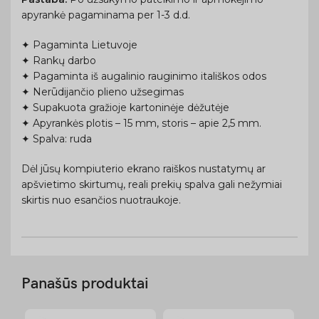
apyrankė pagaminama per 1-3 d.d.
✦ Pagaminta Lietuvoje
✦ Rankų darbo
✦ Pagaminta iš augalinio rauginimo itališkos odos
✦ Nerūdijančio plieno užsegimas
✦ Supakuota gražioje kartoninėje dėžutėje
✦ Apyrankės plotis – 15 mm, storis – apie 2,5 mm.
✦ Spalva: ruda
Dėl jūsų kompiuterio ekrano raiškos nustatymų ar
apšvietimo skirtumų, reali prekių spalva gali nežymiai
skirtis nuo esančios nuotraukoje.
Panašūs produktai