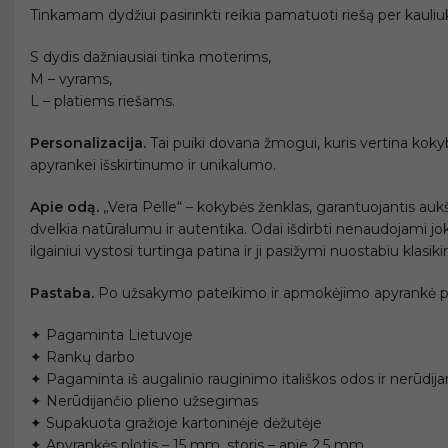
Tinkamam dydžiui pasirinkti reikia pamatuoti riešą per kauliuk
S dydis dažniausiai tinka moterims,
M – vyrams,
L – platiems riešams.
Personalizacija.
Tai puiki dovana žmogui, kuris vertina kokybi
apyrankei išskirtinumo ir unikalumo.
Apie odą.
„Vera Pelle“ – kokybės ženklas, garantuojantis auk
dvelkia natūralumu ir autentika. Odai išdirbti nenaudojami joki
ilgainiui vystosi turtinga patina ir ji pasižymi nuostabiu klasi
Pastaba.
Po užsakymo pateikimo ir apmokėjimo apyrankė p
✦ Pagaminta Lietuvoje
✦ Rankų darbo
✦ Pagaminta iš augalinio rauginimo itališkos odos ir nerūdija
✦ Nerūdijančio plieno užsegimas
✦ Supakuota gražioje kartoninėje dėžutėje
✦ Apyrankės plotis – 15 mm, storis – apie 2,5 mm.