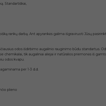
ą. Standartiškai,
šką rankų darbą. Ant apyrankės galima išgraviruoti Jūsų pasirinktą t
ščiausius odos išdirbimo augalinio rauginimo būdu standartus. Od
e chemikalai, tik augaliniai aliejai ir natūralios priemonės iš gamt
kiniu odos kvapu.
agaminama per 1-3 d.d.
nčio plieno