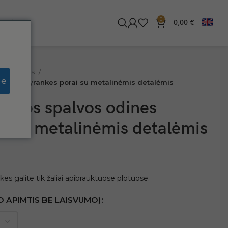
0
iginės
0,00
€
 apyrankės
ge
dines apyrankes porai su metalinėmis detalėmis
rudos spalvos odines
i su metalinėmis detalėmis
es galite tik žaliai apibrauktuose plotuose.
ŠO APIMTIS BE LAISVUMO)