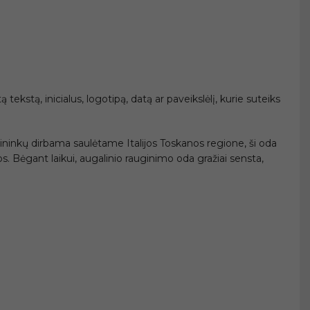
ekstą, inicialus, logotipą, datą ar paveikslėlį, kurie suteiks
ininkų dirbama saulėtame Italijos Toskanos regione, ši oda
os. Bėgant laikui, augalinio rauginimo oda gražiai sensta,