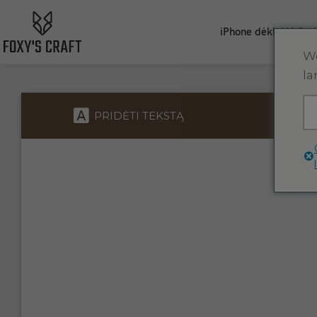
iPhone dėklai
AirPod
We
la
PRIDĖTI TEKSTĄ
P