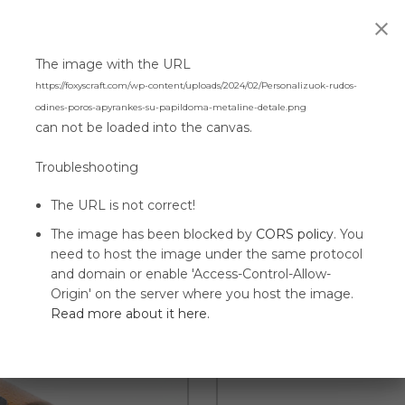
The image with the URL
https://foxyscraft.com/wp-content/uploads/2024/02/Personalizuok-rudos-
odines-poros-apyrankes-su-papildoma-metaline-detale.png
can not be loaded into the canvas.
Troubleshooting
The URL is not correct!
The image has been blocked by
CORS policy
. You
 plieno detalėmis
Ruda odinė
need to host the image under the same protocol
and domain or enable 'Access-Control-Allow-
Origin' on the server where you host the image.
Read more about it here.