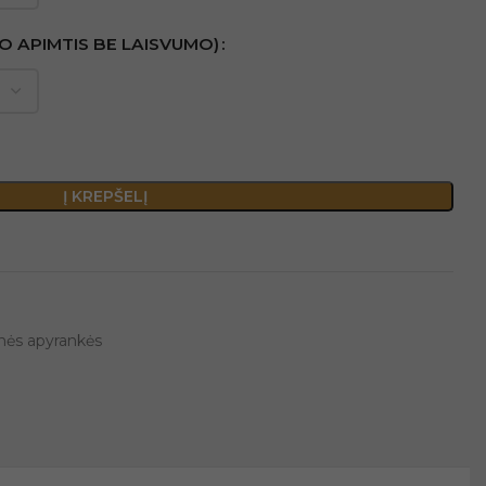
ŠO APIMTIS BE LAISVUMO)
Į KREPŠELĮ
nės apyrankės