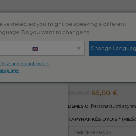
s dėklai
AirTag dėklai
Odinės apyrankės
Raktų pakabukai
Odinės pin
've detected you might be speaking a different
nguage. Do you want to change to:
Pradžia
Personalizuotos odinės
Change Langua
RIDĖTI PAVEIKSLĖLĮ
Personalizuok rudos spalvos o
Personalizuok 
Close and do not switch
language
apyrankes pora
65,00
€
72,00
€
DĖMESIO!
Personalizuoti apyrank
1 APYRANKĖS DYDIS:* (RIE