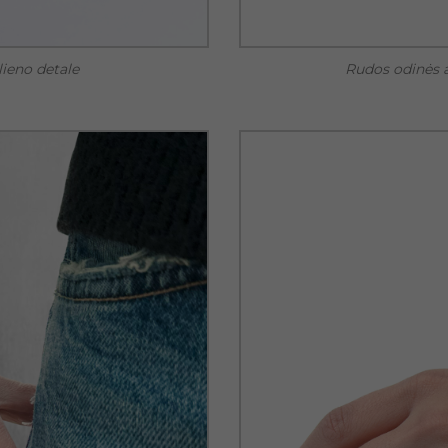
ieno detale
Rudos odinės a