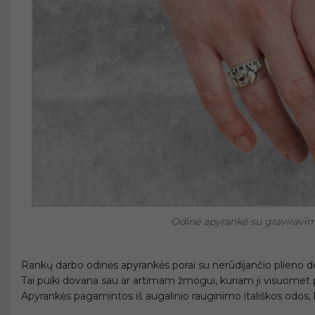
Odinė apyrankė su graviravi
Rankų darbo odinės apyrankės porai su nerūdijančio plieno det
Tai puiki dovana sau ar artimam žmogui, kuriam ji visuomet p
Apyrankės pagamintos iš augalinio rauginimo itališkos odos, kur