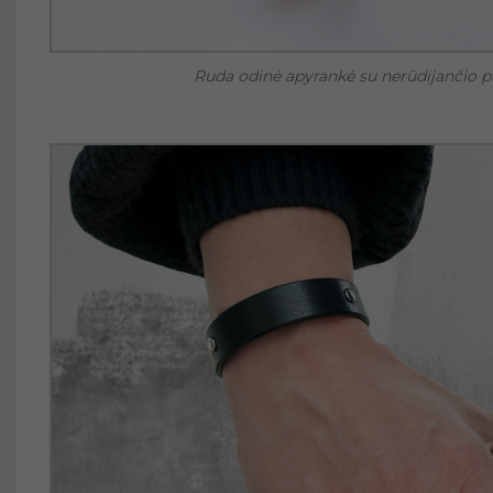
Ruda odinė apyrankė su nerūdijančio pl