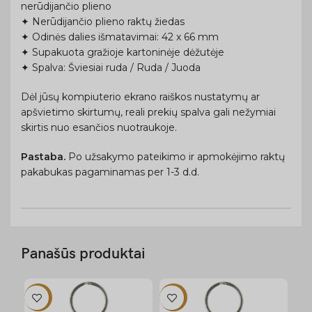
nerūdijančio plieno
✦ Nerūdijančio plieno raktų žiedas
✦ Odinės dalies išmatavimai: 42 x 66 mm
✦ Supakuota gražioje kartoninėje dėžutėje
✦ Spalva: Šviesiai ruda / Ruda / Juoda
Dėl jūsų kompiuterio ekrano raiškos nustatymų ar
apšvietimo skirtumų, reali prekių spalva gali nežymiai
skirtis nuo esančios nuotraukoje.
Pastaba.
Po užsakymo pateikimo ir apmokėjimo raktų
pakabukas pagaminamas per 1-3 d.d.
Panašūs produktai
-12%
-12%
-1