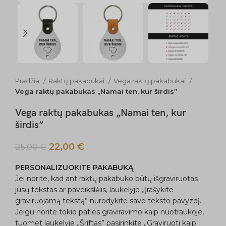
Pradžia
Raktų pakabukai
Vega raktų pakabukai
Vega raktų pakabukas „Namai ten, kur širdis”
Vega raktų pakabukas „Namai ten, kur
širdis”
22,00
€
25,00
€
PERSONALIZUOKITE PAKABUKĄ
Jei norite, kad ant raktų pakabuko būtų išgraviruotas
jūsų tekstas ar paveikslėlis, laukelyje „Įrašykite
graviruojamą tekstą” nurodykite savo teksto pavyzdį.
Jeigu norite tokio paties graviravimo kaip nuotraukoje,
tuomet laukelyje „Šriftas” pasirinkite „Graviruoti kaip