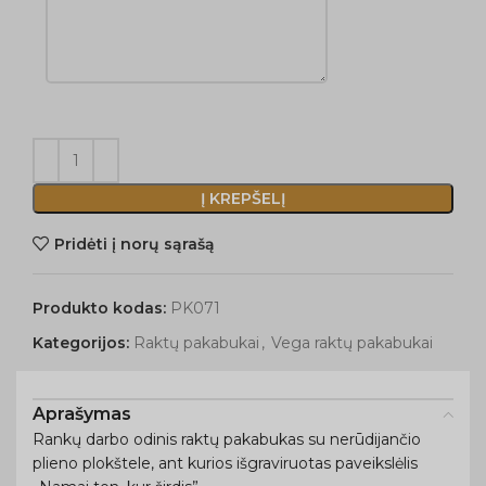
Į KREPŠELĮ
Pridėti į norų sąrašą
Produkto kodas:
PK071
Kategorijos:
Raktų pakabukai
,
Vega raktų pakabukai
Aprašymas
Rankų darbo odinis raktų pakabukas su nerūdijančio
plieno plokštele, ant kurios išgraviruotas paveikslėlis