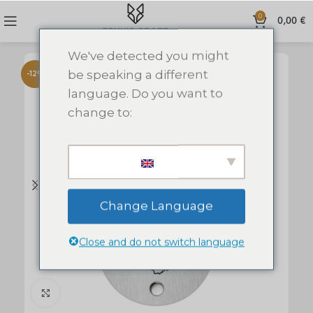
0
0,00
€
We've detected you might
be speaking a different
-12%
language. Do you want to
change to:
Change Language
Close and do not switch language
Click to enlarge