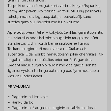
„Namai ten, kur širdis”.
Tai puiki dovana žmogui, kuris vertina kokybišką rankų
darbą. Ant pakabuko galima išgraviruoti Jūsų pasirinktą
tekstą, inicialus, logotipą, datą ar paveikslėlį, kurie
suteiks gaminiui išskirtinumo ir unikalumo.
Apie odą.
„Vera Pelle“ – kokybės ženklas, garantuojantis
aukščiausius odos išdirbimo augalinio rauginimo būdu
standartus. Odininkų dirbama saulėtame Italijos
Toskanos regione, ši oda dvelkia natūralumu ir
autentika. Odai išdirbti nenaudojami jokie chemikalai, tik
augaliniai aliejai ir natūralios priemonės iš gamtos.
Bėgant laikui, augalinio rauginimo oda gražiai sensta,
ilgainiui vystosi turtinga patina ir ji pasižymi nuostabiu
klasikiniu odos kvapu.
PRIVALUMAI
✦ Pagaminta Lietuvoje
✦ Rankų darbo
✦ Pagaminta iš augalinio rauginimo itališkos odos ir