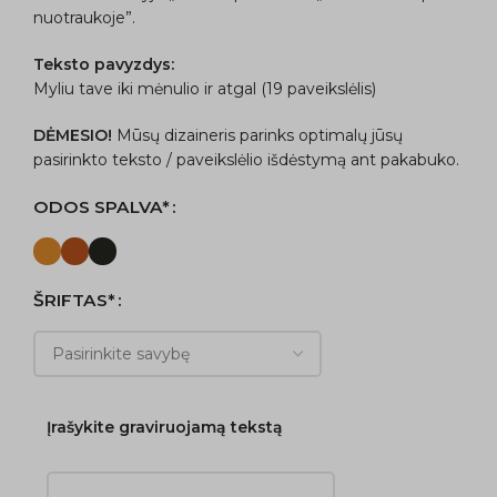
nuotraukoje”.
Teksto pavyzdys:
Myliu tave iki mėnulio ir atgal (19 paveikslėlis)
DĖMESIO!
Mūsų dizaineris parinks optimalų jūsų
pasirinkto teksto / paveikslėlio išdėstymą ant pakabuko.
ODOS SPALVA*
ŠRIFTAS*
Įrašykite graviruojamą tekstą