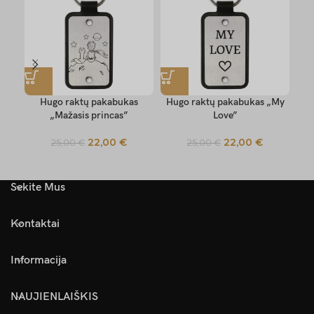
Hugo raktų pakabukas
Hugo raktų pakabukas „My
„Mažasis princas”
Love”
„My
22,00
€
22,00
€
25,00
€
25,00
€
Sekite Mus
Kontaktai
Informacija
NAUJIENLAIŠKIS