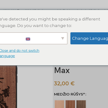
s dėklai
AirTag dėklai
Odinės apyrankės
Raktų pakabukai
Odinės pin
've detected you might be speaking a different
nguage. Do you want to change to:
Pradžia
Apple iPhone dėklai
M
Change Langua
Vytis II medinis iPhone dėklas. 
Vytis II medini
Close and do not switch
language
iPhone 15 14 1
Max
32,00
€
MEDŽIO RŪŠYS*