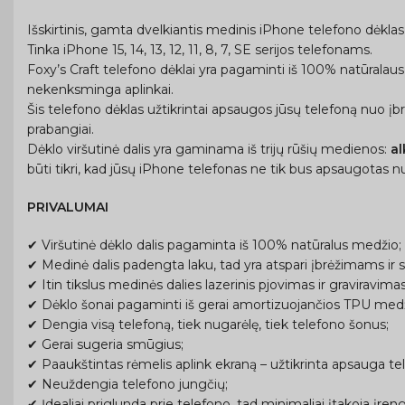
Išskirtinis, gamta dvelkiantis medinis iPhone telefono dėklas –
Tinka iPhone 15, 14, 13, 12, 11, 8, 7, SE serijos telefonams.
Foxy’s Craft telefono dėklai yra pagaminti iš 100% natūralaus
nekenksminga aplinkai.
Šis telefono dėklas užtikrintai apsaugos jūsų telefoną nuo įb
prabangiai.
Dėklo viršutinė dalis yra gaminama iš trijų rūšių medienos:
a
būti tikri, kad jūsų iPhone telefonas ne tik bus apsaugotas nu
PRIVALUMAI
✔ Viršutinė dėklo dalis pagaminta iš 100% natūralus medžio;
✔ Medinė dalis padengta laku, tad yra atspari įbrėžimams ir s
✔ Itin tikslus medinės dalies lazerinis pjovimas ir graviravimas
✔ Dėklo šonai pagaminti iš gerai amortizuojančios TPU medžia
✔ Dengia visą telefoną, tiek nugarėlę, tiek telefono šonus;
✔ Gerai sugeria smūgius;
✔ Paaukštintas rėmelis aplink ekraną – užtikrinta apsauga tel
✔ Neuždengia telefono jungčių;
✔ Įdealiai priglunda prie telefono, tad minimaliai įtakoja įreng