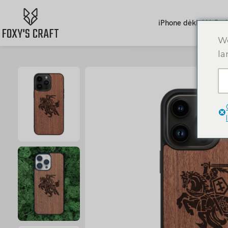
iPhone dėklai
AirPod
We
la