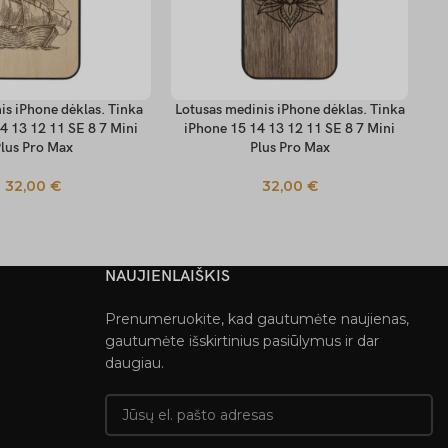
is iPhone dėklas. Tinka
Lotusas medinis iPhone dėklas. Tinka
M
 SAVYBES
PASIRINKTI SAVYBES
PA
4 13 12 11 SE 8 7 Mini
iPhone 15 14 13 12 11 SE 8 7 Mini
T
lus Pro Max
Plus Pro Max
32,00
€
32,00
€
NAUJIENLAIŠKIS
Prenumeruokite, kad gautumėte naujienas,
gautumėte išskirtinius pasiūlymus ir dar
daugiau.