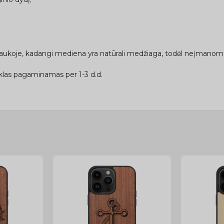
traukoje, kadangi mediena yra natūrali medžiaga, todėl neįmanoma 
las pagaminamas per 1-3 d.d.