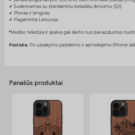
✔ Suderinamas su standartiniu belaidžiu įkrovimu (QI);
✔ Plonas ir lengvas;
✔ Pagaminta Lietuvoje.
*
Medžio tekstūra ir spalva gali skirtis nuo pavaizduotos nuo
Pastaba.
Po užsakymo pateikimo ir apmokėjimo iPhone dėk
Panašūs produktai