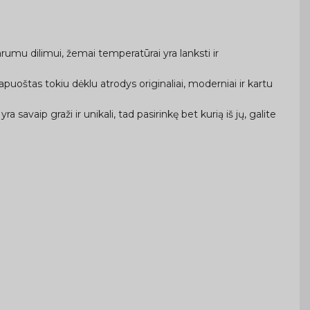
rumu dilimui, žemai temperatūrai yra lanksti ir
uoštas tokiu dėklu atrodys originaliai, moderniai ir kartu
a savaip graži ir unikali, tad pasirinkę bet kurią iš jų, galite