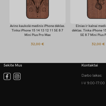
Avino kaukolė medinis iPhone dėklas.
Elnias ir kalnai med
PASIRINKTI SAVYBES
PASIRINKTI SAVYBES
Tinka iPhone 15 14 13 12 11 SE 8 7
dėklas. Tinka iPhone 1
Mini Plus Pro Max
SE 8 7 Mini Plus 
32,00
€
32,00
€
Sekite Mus
Kontaktai
Darbo laikas:
I-V 9:00-17:00