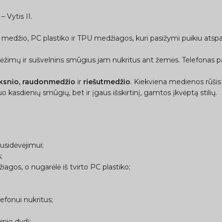
 Vytis II.
 medžio, PC plastiko ir TPU medžiagos, kuri pasižymi puikiu atspa
rėžimų ir sušvelnins smūgius jam nukritus ant žemės. Telefonas pap
lksnio, raudonmedžio
ir
riešutmedžio
. Kiekviena medienos rūšis yr
o kasdienių smūgių, bet ir įgaus išskirtinį, gamtos įkvėptą stilių.
usidėvėjimui;
;
gos, o nugarėlė iš tvirto PC plastiko;
efonui nukritus;
inio dydį;