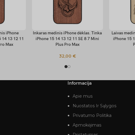
inis iPhone
Inkaras medinis iPhone dėklas. Tinka
Laivas medin
PASIRINKTI SAVYBES
PASIRINKTI
5 14 13 12 11
iPhone 15 14 13 12 11 SE 8 7 Mini
iPhone 15 1
Pro Max
Plus Pro Max
P
32,00
€
Informacija
Apie mus
Nuostatos Ir Sąlygos
Privatumo Politika
Apmokėjimas
Pristatymas