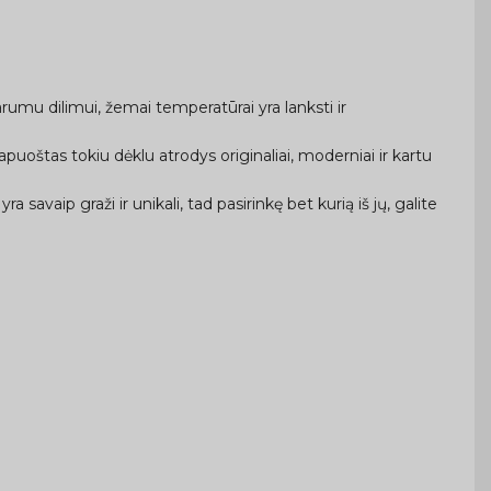
rumu dilimui, žemai temperatūrai yra lanksti ir
uoštas tokiu dėklu atrodys originaliai, moderniai ir kartu
a savaip graži ir unikali, tad pasirinkę bet kurią iš jų, galite