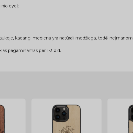
inio dydį;
traukoje, kadangi mediena yra natūrali medžiaga, todėl neįmanoma 
las pagaminamas per 1-3 d.d.