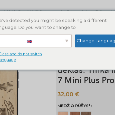
s dėklai
AirTag dėklai
Odinės apyrankės
Raktų pakabukai
Odinės pin
've detected you might be speaking a different
nguage. Do you want to change to:
Pradžia
Apple iPhone dėklai
M
Change Langua
Švyturys ir banginis medinis iPh
Max
Close and do not switch
Švyturys ir ba
language
dėklas. Tinka 
7 Mini Plus Pr
32,00
€
MEDŽIO RŪŠYS*