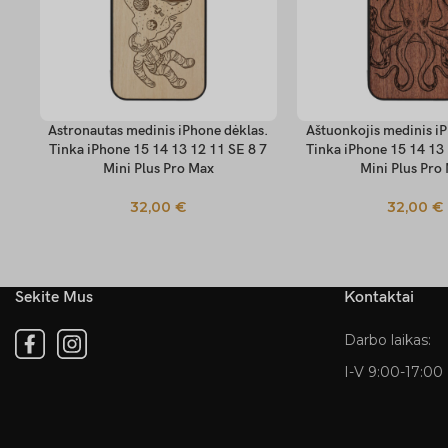
Astronautas medinis iPhone dėklas.
Aštuonkojis medinis iP
PASIRINKTI SAVYBES
PASIRINKTI SAVYBES
Tinka iPhone 15 14 13 12 11 SE 8 7
Tinka iPhone 15 14 13 
Mini Plus Pro Max
Mini Plus Pro
32,00
€
32,00
€
Sekite Mus
Kontaktai
Darbo laikas:
I-V 9:00-17:00