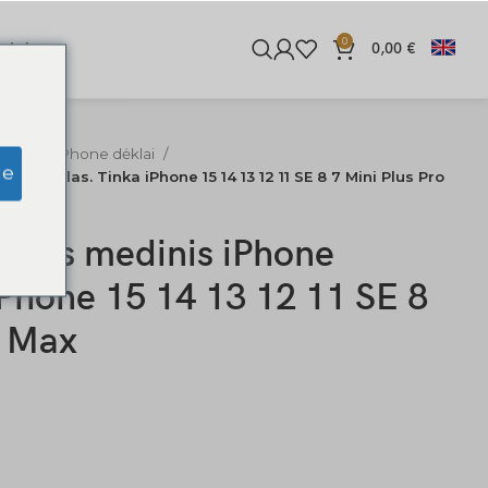
0
iginės
0,00
€
ediniai iPhone dėklai
ge
one dėklas. Tinka iPhone 15 14 13 12 11 SE 8 7 Mini Plus Pro
nginis medinis iPhone
iPhone 15 14 13 12 11 SE 8
o Max