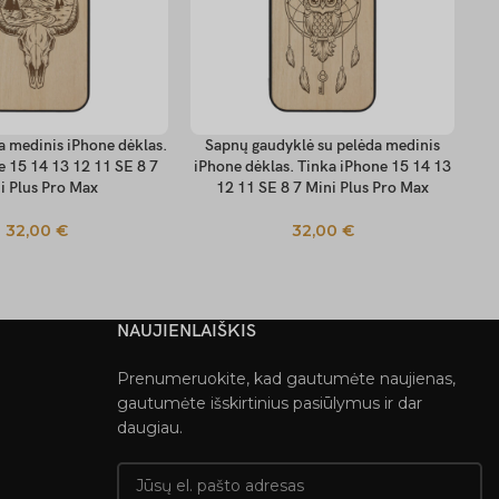
a medinis iPhone dėklas.
Sapnų gaudyklė su pelėda medinis
T
 SAVYBES
PASIRINKTI SAVYBES
PA
e 15 14 13 12 11 SE 8 7
iPhone dėklas. Tinka iPhone 15 14 13
i
i Plus Pro Max
12 11 SE 8 7 Mini Plus Pro Max
32,00
€
32,00
€
NAUJIENLAIŠKIS
Prenumeruokite, kad gautumėte naujienas,
gautumėte išskirtinius pasiūlymus ir dar
daugiau.