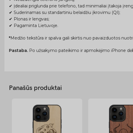
✔ Įdealiai priglunda prie telefono, tad minimaliai įtakoja įreng
✔ Suderinamas su standartiniu belaidžiu įkrovimu (QI);
✔ Plonas ir lengvas;
✔ Pagaminta Lietuvoje.
*
Medžio tekstūra ir spalva gali skirtis nuo pavaizduotos nuo
Pastaba.
Po užsakymo pateikimo ir apmokėjimo iPhone dėk
Panašūs produktai