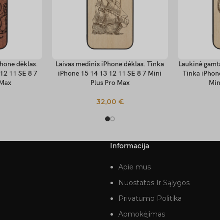
hone dėklas.
Laivas medinis iPhone dėklas. Tinka
Laukinė gamt
PASIRINKTI SAVYBES
PASIRINKTI
12 11 SE 8 7
iPhone 15 14 13 12 11 SE 8 7 Mini
Tinka iPhon
 Max
Plus Pro Max
Min
32,00
€
Informacija
Apie mus
Nuostatos Ir Sąlygos
Privatumo Politika
Apmokėjimas