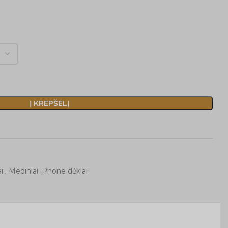
Į KREPŠELĮ
i
,
Mediniai iPhone dėklai