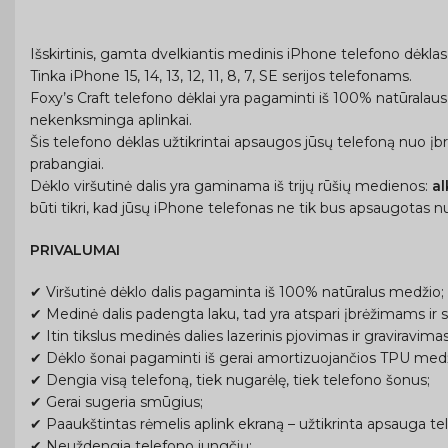
Išskirtinis, gamta dvelkiantis medinis iPhone telefono dėklas 
Tinka iPhone 15, 14, 13, 12, 11, 8, 7, SE serijos telefonams.
Foxy’s Craft telefono dėklai yra pagaminti iš 100% natūralaus
nekenksminga aplinkai.
Šis telefono dėklas užtikrintai apsaugos jūsų telefoną nuo įb
prabangiai.
Dėklo viršutinė dalis yra gaminama iš trijų rūšių medienos:
a
būti tikri, kad jūsų iPhone telefonas ne tik bus apsaugotas nu
PRIVALUMAI
✔ Viršutinė dėklo dalis pagaminta iš 100% natūralus medžio;
✔ Medinė dalis padengta laku, tad yra atspari įbrėžimams ir s
✔ Itin tikslus medinės dalies lazerinis pjovimas ir graviravimas
✔ Dėklo šonai pagaminti iš gerai amortizuojančios TPU medžia
✔ Dengia visą telefoną, tiek nugarėlę, tiek telefono šonus;
✔ Gerai sugeria smūgius;
✔ Paaukštintas rėmelis aplink ekraną – užtikrinta apsauga tel
✔ Neuždengia telefono jungčių;