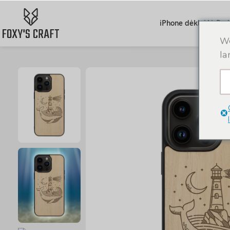
iPhone dėklai
AirPod
We
la