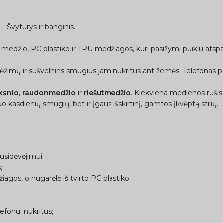
– Švyturys ir banginis.
 medžio, PC plastiko ir TPU medžiagos, kuri pasižymi puikiu atspa
rėžimų ir sušvelnins smūgius jam nukritus ant žemės. Telefonas pap
lksnio, raudonmedžio
ir
riešutmedžio
. Kiekviena medienos rūšis yr
o kasdienių smūgių, bet ir įgaus išskirtinį, gamtos įkvėptą stilių.
usidėvėjimui;
;
gos, o nugarėlė iš tvirto PC plastiko;
efonui nukritus;