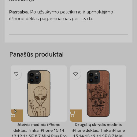
Pastaba.
Po užsakymo pateikimo ir apmokėjimo
iPhone dėklas pagaminamas per 1-3 d.d.
Panašūs produktai
Ateivis medinis iPhone
Drugelių skrydis medinis
dėklas. Tinka iPhone 15 14
iPhone dėklas. Tinka iPhone
dė
13 12 11 SE 8 7 Mini Plus Pro
15 14 13 12 11 SE 8 7 Mini
13 