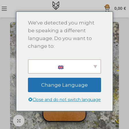
0
0,00
€
We've detected you might
be speaking a different
language. Do you want to
change to:
Change Language
Close and do not switch language
Click to enlarge