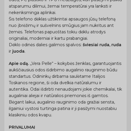
atsparumu dilimui, žemai temperatūrai yra lanksti ir
nekenksminga aplinkai.
Šis telefono dėklas užtikrintai apsaugos jūsų telefoną
nuo įbrėžimų ir sušvelnins smūgius jam nukritus ant
žemės. Telefonas papuoštas tokiu dėklu atrodys
originaliai, moderniai ir kartu prabangiai.
Dėklo odinės dalies galimos spalvos:
šviesiai ruda, ruda
ir
juoda
.
Apie odą.
„Vera Pelle“ – kokybės ženklas, garantuojantis
aukščiausius odos išdirbimo augalinio rauginimo būdu
standartus. Odininkų dirbama saulėtame Italijos
Toskanos regione, ši oda dvelkia natūralumu ir
autentika. Odai išdirbti nenaudojami jokie chemikalai, tik
augaliniai aliejai ir natūralios priemonės iš gamtos.
Bėgant laikui, augalinio rauginimo oda gražiai sensta,
ilgainiui vystosi turtinga patina ir ji pasižymi nuostabiu
klasikiniu odos kvapu.
PRIVALUMAI