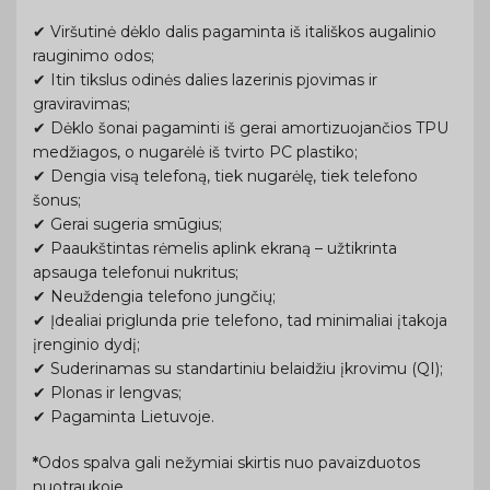
✔ Viršutinė dėklo dalis pagaminta iš itališkos augalinio
rauginimo odos;
✔ Itin tikslus odinės dalies lazerinis pjovimas ir
graviravimas;
✔ Dėklo šonai pagaminti iš gerai amortizuojančios TPU
medžiagos, o nugarėlė iš tvirto PC plastiko;
✔ Dengia visą telefoną, tiek nugarėlę, tiek telefono
šonus;
✔ Gerai sugeria smūgius;
✔ Paaukštintas rėmelis aplink ekraną – užtikrinta
apsauga telefonui nukritus;
✔ Neuždengia telefono jungčių;
✔ Įdealiai priglunda prie telefono, tad minimaliai įtakoja
įrenginio dydį;
✔ Suderinamas su standartiniu belaidžiu įkrovimu (QI);
✔ Plonas ir lengvas;
✔ Pagaminta Lietuvoje.
*
Odos spalva gali nežymiai skirtis nuo pavaizduotos
nuotraukoje.