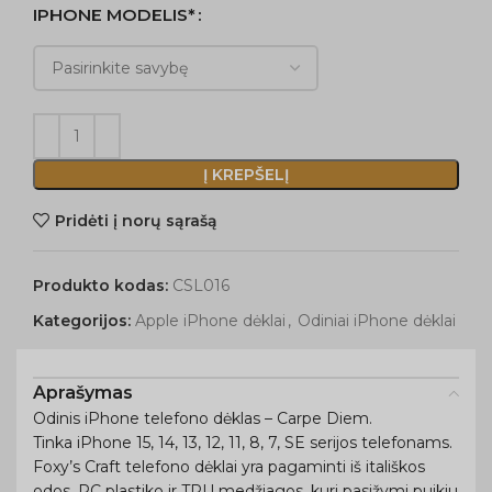
IPHONE MODELIS*
Į KREPŠELĮ
Pridėti į norų sąrašą
Produkto kodas:
CSL016
Kategorijos:
Apple iPhone dėklai
,
Odiniai iPhone dėklai
Aprašymas
Odinis iPhone telefono dėklas – Carpe Diem.
Tinka iPhone 15, 14, 13, 12, 11, 8, 7, SE serijos telefonams.
Foxy’s Craft telefono dėklai yra pagaminti iš itališkos
odos, PC plastiko ir TPU medžiagos, kuri pasižymi puikiu