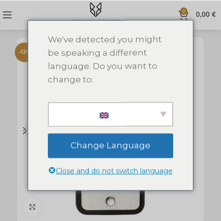
0
0,00
€
We've detected you might
be speaking a different
-12%
language. Do you want to
change to:
Change Language
Close and do not switch language
Click to enlarge