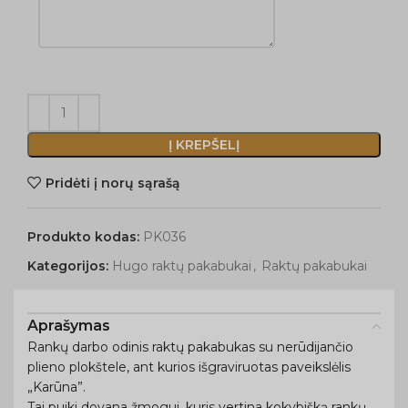
Į KREPŠELĮ
Pridėti į norų sąrašą
Produkto kodas:
PK036
Kategorijos:
Hugo raktų pakabukai
,
Raktų pakabukai
Aprašymas
Rankų darbo odinis raktų pakabukas su nerūdijančio
plieno plokštele, ant kurios išgraviruotas paveikslėlis
„Karūna”.
Tai puiki dovana žmogui, kuris vertina kokybišką rankų