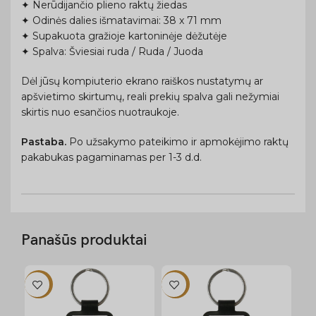
✦ Nerūdijančio plieno raktų žiedas
✦ Odinės dalies išmatavimai: 38 x 71 mm
✦ Supakuota gražioje kartoninėje dėžutėje
✦ Spalva: Šviesiai ruda / Ruda / Juoda
Dėl jūsų kompiuterio ekrano raiškos nustatymų ar
apšvietimo skirtumų, reali prekių spalva gali nežymiai
skirtis nuo esančios nuotraukoje.
Pastaba.
Po užsakymo pateikimo ir apmokėjimo raktų
pakabukas pagaminamas per 1-3 d.d.
Panašūs produktai
-12%
-12%
-1