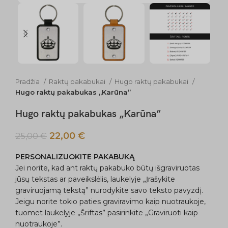
Pradžia
Raktų pakabukai
Hugo raktų pakabukai
Hugo raktų pakabukas „Karūna”
Hugo raktų pakabukas „Karūna”
22,00
€
25,00
€
PERSONALIZUOKITE PAKABUKĄ
Jei norite, kad ant raktų pakabuko būtų išgraviruotas
jūsų tekstas ar paveikslėlis, laukelyje „Įrašykite
graviruojamą tekstą” nurodykite savo teksto pavyzdį.
Jeigu norite tokio paties graviravimo kaip nuotraukoje,
tuomet laukelyje „Šriftas” pasirinkite „Graviruoti kaip
nuotraukoje”.