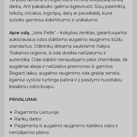
darbą. Ant pakabuko galima išgraviruoti Jūsų pasirinktą
tekstą, inicialus, logotipą, datą ar paveikslėlį, kurie
suteiks gaminiui išskirtinumo ir unikalumo.
Apie odą.
„Vera Pelle“ – kokybės ženklas, garantuojantis
aukščiausius odos išdirbimo augalinio rauginimo būdu
standartus. Odininkų dirbama saulėtame Italijos
Toskanos regione, ši oda dvelkia natūralumu ir
autentika. Odai išdirbti nenaudojami jokie chemikalai, tik
augaliniai aliejai ir natūralios priemonės iš gamtos.
Bėgant laikui, augalinio rauginimo oda gražiai sensta,
ilgainiui vystosi turtinga patina ir ji pasižymi nuostabiu
klasikiniu odos kvapu.
PRIVALUMAI
✦ Pagaminta Lietuvoje
✦ Rankų darbo
✦ Pagaminta iš augalinio rauginimo itališkos odos ir
nerūdijančio plieno