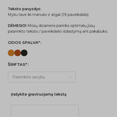
Teksto pavyzdys:
Myliu tave iki mėnulio ir atgal (19 paveikslėlis)
DĖMESIO!
Mūsų dizaineris parinks optimalų jūsų
pasirinkto teksto / paveikslėlio išdėstymą ant pakabuko.
ODOS SPALVA*
ŠRIFTAS*
Įrašykite graviruojamą tekstą