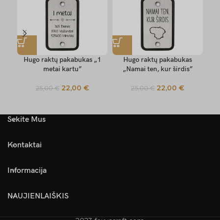
Hugo raktų pakabukas „1
Hugo raktų pakabukas
Hu
metai kartu”
„Namai ten, kur širdis”
22,00
€
22,00
€
25,00
€
25,00
€
Sekite Mus
Kontaktai
Informacija
NAUJIENLAIŠKIS