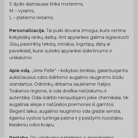
S dydis dažniausiai tinka moterims,
M – vyrams,
L – platiems riešams.
Personalizacija.
Tai puiki dovana žmogui, kuris vertina
kokybišką rankų darbą. Ant apyrankės galima išgraviruoti
Jūsų pasirinktą tekstą, inicialus, logotipą, datą ar
paveikslėlį, kurie suteiks apyrankei išskirtinumo ir
unikalumo.
Apie odą.
„Vera Pelle“ – kokybės ženklas, garantuojantis
aukščiausius odos išdirbimo augalinio rauginimo būdu
standartus. Odininkų dirbama saulėtame Italijos
Toskanos regione, ši oda dvelkia natūralumu ir
autentika. Odai išdirbti nenaudojami jokie chemikalai, tik
augaliniai aliejai ir natūralios priemonės iš gamtos.
Bėgant laikui, augalinio rauginimo oda gražiai sensta,
ilgainiui vystosi turtinga patina ir ji pasižymi nuostabiu
klasikiniu odos kvapu.
Pastaba.
Po užsakymo pateikimo ir apmokėjimo