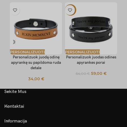
-8%
PERSONALIZUOTI
PERSONALIZUOTI
PE
Personalizuok juodą odinę
Personalizuok juodas odines
apyrankę su papildoma ruda
apyrankes porai
detale
59,00
€
64,00
€
34,00
€
Sekite Mus
Kontaktai
Informacija