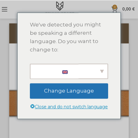
0
0,00
€
We've detected you might
be speaking a different
PRIDĖTI TEKSTĄ
PRIDĖTI PAVEIKSLĖLĮ
language. Do you want to
change to:
Change Language
Close and do not switch language