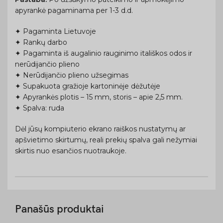
apyrankė pagaminama per 1-3 d.d.
✦ Pagaminta Lietuvoje
✦ Rankų darbo
✦ Pagaminta iš augalinio rauginimo itališkos odos ir
nerūdijančio plieno
✦ Nerūdijančio plieno užsegimas
✦ Supakuota gražioje kartoninėje dėžutėje
✦ Apyrankės plotis – 15 mm, storis – apie 2,5 mm.
✦ Spalva: ruda
Dėl jūsų kompiuterio ekrano raiškos nustatymų ar
apšvietimo skirtumų, reali prekių spalva gali nežymiai
skirtis nuo esančios nuotraukoje.
Panašūs produktai