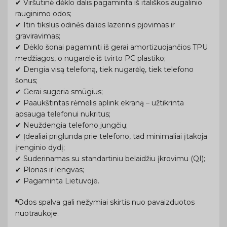
✔ Viršutinė dėklo dalis pagaminta iš itališkos augalinio
rauginimo odos;
✔ Itin tikslus odinės dalies lazerinis pjovimas ir
graviravimas;
✔ Dėklo šonai pagaminti iš gerai amortizuojančios TPU
medžiagos, o nugarėlė iš tvirto PC plastiko;
✔ Dengia visą telefoną, tiek nugarėlę, tiek telefono
šonus;
✔ Gerai sugeria smūgius;
✔ Paaukštintas rėmelis aplink ekraną – užtikrinta
apsauga telefonui nukritus;
✔ Neuždengia telefono jungčių;
✔ Įdealiai priglunda prie telefono, tad minimaliai įtakoja
įrenginio dydį;
✔ Suderinamas su standartiniu belaidžiu įkrovimu (QI);
✔ Plonas ir lengvas;
✔ Pagaminta Lietuvoje.
*
Odos spalva gali nežymiai skirtis nuo pavaizduotos
nuotraukoje.