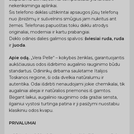
nekenksminga aplinkai.
Šis telefono dėklas užtikrintai apsaugos jūsų telefoną
nuo įbrėžimų ir sušvelnins smūgius jam nukritus ant
žemės. Telefonas papuoštas tokiu dėklu atrodys
originaliai, moderniai ir kartu prabangiai.
Dėklo odinės dalies galimos spalvos:
šviesiai ruda, ruda
ir
juoda
.
Apie odą.
„Vera Pelle“ – kokybės ženklas, garantuojantis
aukščiausius odos išdirbimo augalinio rauginimo būdu
standartus. Odininkų dirbama saulėtame Italijos
Toskanos regione, ši oda dvelkia natūralumu ir
autentika. Odai išdirbti nenaudojami jokie chemikalai, tik
augaliniai aliejai ir natūralios priemonės iš gamtos.
Bėgant laikui, augalinio rauginimo oda gražiai sensta,
ilgainiui vystosi turtinga patina ir ji pasižymi nuostabiu
klasikiniu odos kvapu.
PRIVALUMAI