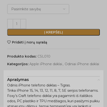
Į KREPŠELĮ
Pridėti į norų sąrašą
Produkto kodas:
CSL010
Kategorijos:
Apple iPhone dėklai
,
Odiniai iPhone dėklai
Aprašymas
Odinis iPhone telefono dėklas – Tigras.
Tinka iPhone 15, 14, 13, 12, 11, 8, 7, SE serijos telefonams.
Foxy’s Craft telefono dėklai yra pagaminti iš itališkos
odos, PC plastiko ir TPU medžiagos, kuri pasižymi puikiu
atsparumu dilimui, žemai temperatūrai yra lanksti ir