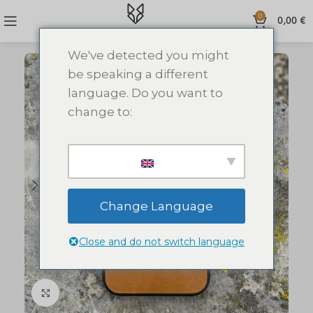
0
0,00
€
We've detected you might
be speaking a different
language. Do you want to
change to:
Change Language
Close and do not switch language
Click to enlarge