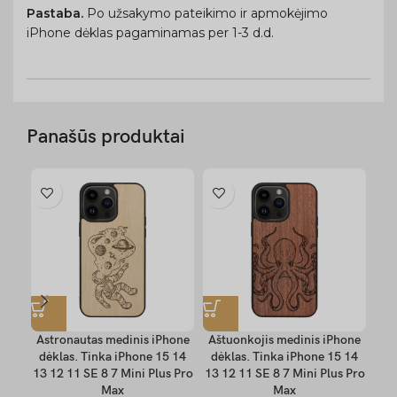
Pastaba.
Po užsakymo pateikimo ir apmokėjimo
iPhone dėklas pagaminamas per 1-3 d.d.
Panašūs produktai
Astronautas medinis iPhone
Aštuonkojis medinis iPhone
dėklas. Tinka iPhone 15 14
dėklas. Tinka iPhone 15 14
dė
13 12 11 SE 8 7 Mini Plus Pro
13 12 11 SE 8 7 Mini Plus Pro
13 
Max
Max